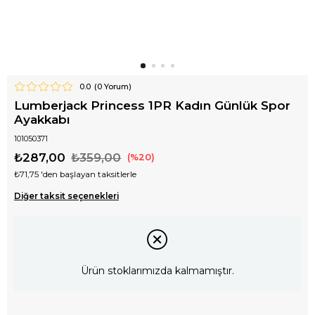
0.0
(
0
Yorum)
Lumberjack Princess 1PR Kadın Günlük Spor
Ayakkabı
101050371
₺287,00
₺359,00
20
₺71,75
'den başlayan taksitlerle
Diğer taksit seçenekleri
Ürün stoklarımızda kalmamıştır.