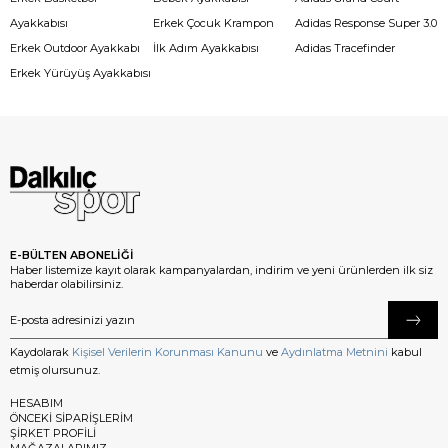
Ayakkabısı
Erkek Çocuk Krampon
Adidas Response Super 3.0
Erkek Outdoor Ayakkabı
İlk Adım Ayakkabısı
Adidas Tracefinder
Erkek Yürüyüş Ayakkabısı
E-BÜLTEN ABONELİĞİ
Haber listemize kayıt olarak kampanyalardan, indirim ve yeni ürünlerden ilk siz
haberdar olabilirsiniz.
Kaydolarak
Kişisel Verilerin Korunması Kanunu
ve
Aydınlatma Metnini
kabul
etmiş olursunuz.
HESABIM
ÖNCEKİ SİPARİŞLERİM
ŞİRKET PROFİLİ
MAĞAZALARIMIZ