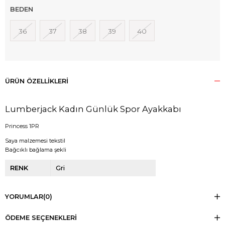
BEDEN
36
37
38
39
40
ÜRÜN ÖZELLIKLERI
Lumberjack Kadın Günlük Spor Ayakkabı
Princess 1PR
Saya malzemesi tekstil
Bağcıklı bağlama şekli
RENK
Gri
YORUMLAR
(0)
ÖDEME SEÇENEKLERI