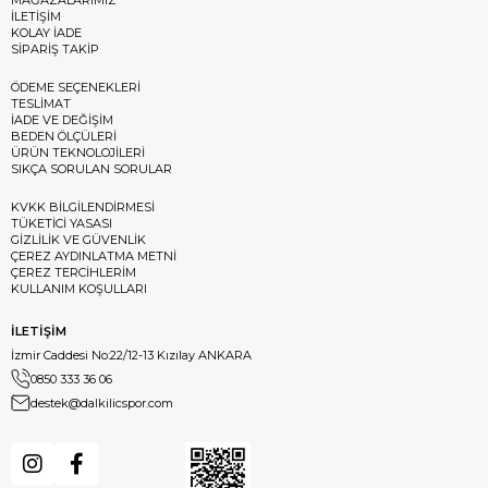
İLETİŞİM
KOLAY İADE
SİPARİŞ TAKİP
ÖDEME SEÇENEKLERİ
TESLİMAT
İADE VE DEĞİŞİM
BEDEN ÖLÇÜLERİ
ÜRÜN TEKNOLOJİLERİ
SIKÇA SORULAN SORULAR
KVKK BİLGİLENDİRMESİ
TÜKETİCİ YASASI
GİZLİLİK VE GÜVENLİK
ÇEREZ AYDINLATMA METNİ
ÇEREZ TERCİHLERİM
KULLANIM KOŞULLARI
İLETİŞİM
İzmir Caddesi No:22/12-13 Kızılay ANKARA
0850 333 36 06
destek@dalkilicspor.com