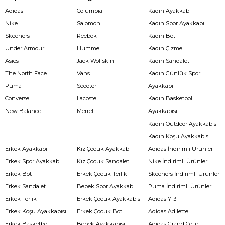
Adidas
Columbia
Kadın Ayakkabı
Nike
Salomon
Kadın Spor Ayakkabı
Skechers
Reebok
Kadın Bot
Under Armour
Hummel
Kadın Çizme
Asics
Jack Wolfskin
Kadın Sandalet
The North Face
Vans
Kadın Günlük Spor
Puma
Scooter
Ayakkabı
Converse
Lacoste
Kadın Basketbol
New Balance
Merrell
Ayakkabısı
Kadın Outdoor Ayakkabısı
Kadın Koşu Ayakkabısı
Erkek Ayakkabı
Kız Çocuk Ayakkabı
Adidas İndirimli Ürünler
Erkek Spor Ayakkabı
Kız Çocuk Sandalet
Nike İndirimli Ürünler
Erkek Bot
Erkek Çocuk Terlik
Skechers İndirimli Ürünler
Erkek Sandalet
Bebek Spor Ayakkabı
Puma İndirimli Ürünler
Erkek Terlik
Erkek Çocuk Ayakkabısı
Adidas Y-3
Erkek Koşu Ayakkabısı
Erkek Çocuk Bot
Adidas Adilette
Erkek Basketbol
Bebek Ayakkabısı
Adidas Grand Court