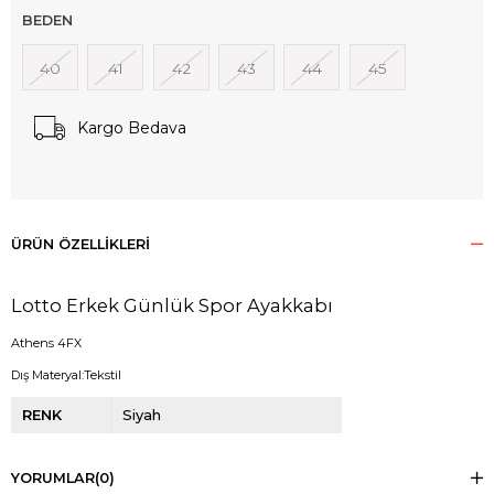
BEDEN
40
41
42
43
44
45
Kargo Bedava
ÜRÜN ÖZELLIKLERI
Lotto Erkek Günlük Spor Ayakkabı
Athens 4FX
Dış Materyal:Tekstil
RENK
Siyah
YORUMLAR
(0)