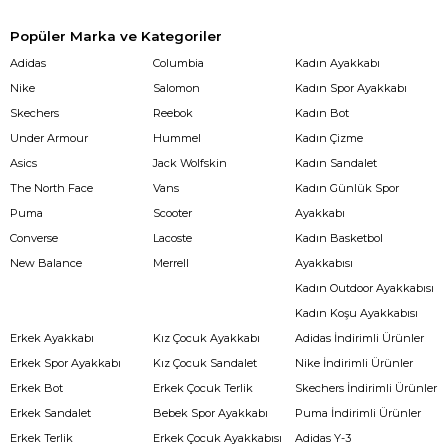
Popüler Marka ve Kategoriler
Adidas
Columbia
Kadın Ayakkabı
Nike
Salomon
Kadın Spor Ayakkabı
Skechers
Reebok
Kadın Bot
Under Armour
Hummel
Kadın Çizme
Asics
Jack Wolfskin
Kadın Sandalet
The North Face
Vans
Kadın Günlük Spor
Puma
Scooter
Ayakkabı
Converse
Lacoste
Kadın Basketbol
New Balance
Merrell
Ayakkabısı
Kadın Outdoor Ayakkabısı
Kadın Koşu Ayakkabısı
Erkek Ayakkabı
Kız Çocuk Ayakkabı
Adidas İndirimli Ürünler
Erkek Spor Ayakkabı
Kız Çocuk Sandalet
Nike İndirimli Ürünler
Erkek Bot
Erkek Çocuk Terlik
Skechers İndirimli Ürünler
Erkek Sandalet
Bebek Spor Ayakkabı
Puma İndirimli Ürünler
Erkek Terlik
Erkek Çocuk Ayakkabısı
Adidas Y-3