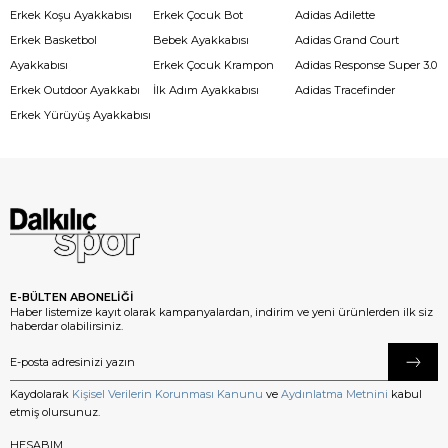
Erkek Koşu Ayakkabısı
Erkek Çocuk Bot
Adidas Adilette
Erkek Basketbol
Bebek Ayakkabısı
Adidas Grand Court
Ayakkabısı
Erkek Çocuk Krampon
Adidas Response Super 3.0
Erkek Outdoor Ayakkabı
İlk Adım Ayakkabısı
Adidas Tracefinder
Erkek Yürüyüş Ayakkabısı
E-BÜLTEN ABONELİĞİ
Haber listemize kayıt olarak kampanyalardan, indirim ve yeni ürünlerden ilk siz
haberdar olabilirsiniz.
Kaydolarak
Kişisel Verilerin Korunması Kanunu
ve
Aydınlatma Metnini
kabul
etmiş olursunuz.
HESABIM