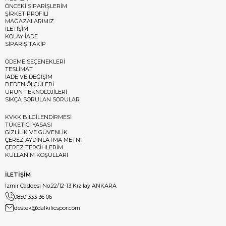
ÖNCEKİ SİPARİŞLERİM
ŞİRKET PROFİLİ
MAĞAZALARIMIZ
İLETİŞİM
KOLAY İADE
SİPARİŞ TAKİP
ÖDEME SEÇENEKLERİ
TESLİMAT
İADE VE DEĞİŞİM
BEDEN ÖLÇÜLERİ
ÜRÜN TEKNOLOJİLERİ
SIKÇA SORULAN SORULAR
KVKK BİLGİLENDİRMESİ
TÜKETİCİ YASASI
GİZLİLİK VE GÜVENLİK
ÇEREZ AYDINLATMA METNİ
ÇEREZ TERCİHLERİM
KULLANIM KOŞULLARI
İLETİŞİM
İzmir Caddesi No:22/12-13 Kızılay ANKARA
0850 333 36 06
destek@dalkilicspor.com