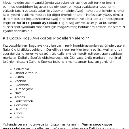
Mevsime göre seçim yapıldığında yaz ayları için açık ve soft renkler tercih
edilmesi gerekirken kış aylarında giyilecek bir koşu ayakkabısı koyu renk,
yüksek taban ve sıcak tutan iç yüzey olmalıdır. Ayağın ayakkabı içinde hareket
kabiliyetini kısıtlamaması da bir diğer önemli kriterdir. Nefes alan yüzey olması
da tempolu bir koşu esnasında ayağın terlemesini ve kötü kokuların oluşmasını
engeller.
Adidas çocuk ayakkabısı
gibi sağlam ve uzun yıllar kullanım
sunan spor ayakkabı modelleri için mağaza satış noktalarımız ve online sitemizi
ziyaret edebilirsiniz.
Kız Çocuk Koşu Ayakkabısı Modelleri Nelerdir?
Kız çocuklarının koşu ayakkabıları canlı renk kombinasyonları eşliğinde desenli,
figürlü gibi dikkat çekicidir. Genellikle neon renkler tercih edilir... Herhangi bir
spor dalıyla ilgilenen ya da günlük kullanım için tercih edilecek spor ayakkabı
markaları Dalkılıç Spor’da oldukça çeşitlidir. Dünyaca ünlü markaların orijinal
ürünlerini satan Dalkılıç Spor’da bulunan markalardan bazıları şunlardır;
Columbia
Under Armour
Puma
Reebok
Skechers
Lumberjack
Nike
Adidas
Birkenstock
Converse
Hummel
Crocs
S Polo
Yukarıda yer alan dünyaca ünlü spor markalarının
Puma çocuk spor
ayakkabıları
ve modellerine mağazalarımızdan ya da Dalkilicspor.com online