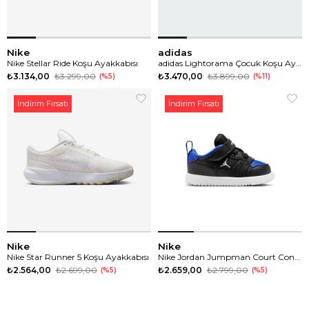
Nike
adidas
Nike Stellar Ride Koşu Ayakkabısı
adidas Lightorama Çocuk Koşu Ayakkabısı
₺3.134,00
₺3.299,00
₺3.470,00
₺3.899,00
%5
%11
İndirim Fırsatı
İndirim Fırsatı
Nike
Nike
Nike Star Runner 5 Koşu Ayakkabısı
Nike Jordan Jumpman Court Connect Low Çocuk Günlük Spor Ayakkabı
₺2.564,00
₺2.699,00
₺2.659,00
₺2.799,00
%5
%5