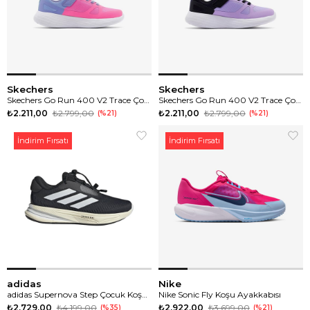
Skechers
Skechers
Skechers Go Run 400 V2 Trace Çocuk Koşu Ayakkabısı
Skechers Go Run 400 V2 Trace Çocuk Koşu Ayakkabısı
₺2.211,00
₺2.799,00
₺2.211,00
₺2.799,00
%21
%21
İndirim Fırsatı
İndirim Fırsatı
adidas
Nike
adidas Supernova Step Çocuk Koşu Ayakkabısı
Nike Sonic Fly Koşu Ayakkabısı
₺2.729,00
₺4.199,00
₺2.922,00
₺3.699,00
%35
%21