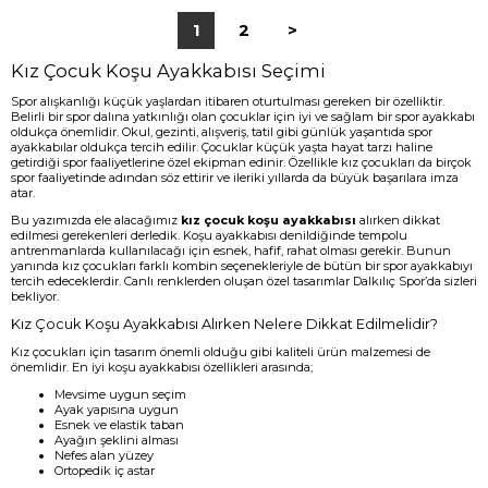
1
2
>
Kız Çocuk Koşu Ayakkabısı Seçimi
Spor alışkanlığı küçük yaşlardan itibaren oturtulması gereken bir özelliktir.
Belirli bir spor dalına yatkınlığı olan çocuklar için iyi ve sağlam bir spor ayakkabı
oldukça önemlidir. Okul, gezinti, alışveriş, tatil gibi günlük yaşantıda spor
ayakkabılar oldukça tercih edilir. Çocuklar küçük yaşta hayat tarzı haline
getirdiği spor faaliyetlerine özel ekipman edinir. Özellikle kız çocukları da birçok
spor faaliyetinde adından söz ettirir ve ileriki yıllarda da büyük başarılara imza
atar.
Bu yazımızda ele alacağımız
kız çocuk koşu ayakkabısı
alırken dikkat
edilmesi gerekenleri derledik. Koşu ayakkabısı denildiğinde tempolu
antrenmanlarda kullanılacağı için esnek, hafif, rahat olması gerekir. Bunun
yanında kız çocukları farklı kombin seçenekleriyle de bütün bir spor ayakkabıyı
tercih edeceklerdir. Canlı renklerden oluşan özel tasarımlar Dalkılıç Spor’da sizleri
bekliyor.
Kız Çocuk Koşu Ayakkabısı Alırken Nelere Dikkat Edilmelidir?
Kız çocukları için tasarım önemli olduğu gibi kaliteli ürün malzemesi de
önemlidir. En iyi koşu ayakkabısı özellikleri arasında;
Mevsime uygun seçim
Ayak yapısına uygun
Esnek ve elastik taban
Ayağın şeklini alması
Nefes alan yüzey
Ortopedik iç astar