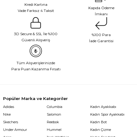
Kredi Kartına
Kapıda Ödeme
Vade Farksız 4 Taksit
İmkanı
3D Secure & SSL İle %100
%100 Para
Güvenli Alışveriş
İade Garantisi
Tüm Alışverişlerinizde
Para Puan Kazanma Fırsatı
Popüler Marka ve Kategoriler
Adidas
Columbia
Kadın Ayakkabı
Nike
Salomon
Kadın Spor Ayakkabı
Skechers
Reebok
Kadın Bot
Under Armour
Hummel
Kadın Çizme