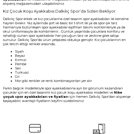
alışveriş mağazamızdan ulaşabilirsiniz.
Kız Çocuk Koşu Ayakkabısı Dalkılıç Spor’da Sizleri Bekliyor
Dalkılıç Spor erkek ve kız çocuklarına özel tasarım spor ayakkabıları ile kendine
hayran bırakır. Yaz aylarında şort ve basic bir t-shirt ile ya da spor-şık tarz
harmanıyla bütünleşen spor ayakkabılar eşofman takımı kombinleriyle ya da
okul üniformasıyla da kombinlenir... Günlük yaşantıda çocuklara konforu ve
rahatlığı sunan spor ayakkabılar her çocuğun tarz ve zevkine göre satışa
sunulur. Dalkılıç Spor’da ürün yelpazesi oldukça geniştir. Kız çocuklarının en
çok tercih ettiği renkler arasında;
Siyah
Beyaz
Kırmızı
Pembe
Sarı
Turkuaz
Gri
Mor gibi renkler ve renk kombinasyonları yer alır.
Farklı bağcık modelleriyle spor ayakkabılarına ayrı bir görünüm kazandıran
çocuklar için en özel tasarımlı kız çocuk koşu ayakkabısı modelleri ve
Nike
çoçuk spor ayakkabıları ve fiyatları
için hemen Dalkılıç Spor’dan alışverişe
başlayabilir, avantajlı fiyatların keyfini sürebilirsiniz.