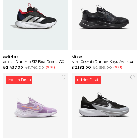
adidas
Nike
adidas Duramo Sl2 Boa Çocuk Günlük Spor Ayakkabı
Nike Cosmic Runner Koşu Ayakkabısı
₺2.437,00
₺3.749,00
₺2.132,00
₺2.699,00
%35
%21
İndirim Fırsatı
İndirim Fırsatı