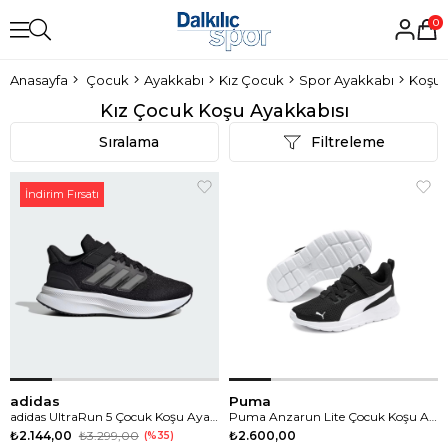
0
Anasayfa
Çocuk
Ayakkabı
Kız Çocuk
Spor Ayakkabı
Koşu 
Kız Çocuk Koşu Ayakkabısı
Sıralama
Filtreleme
İndirim Fırsatı
adidas
Puma
adidas UltraRun 5 Çocuk Koşu Ayakkabısı
Puma Anzarun Lite Çocuk Koşu Ayakkabısı
₺2.144,00
₺3.299,00
₺2.600,00
%35