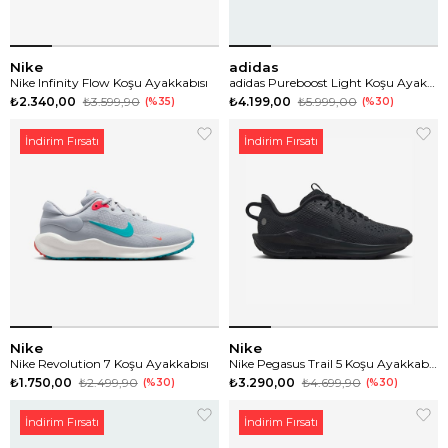
Nike
adidas
Nike Infinity Flow Koşu Ayakkabısı
adidas Pureboost Light Koşu Ayakkabısı
₺2.340,00
₺3.599,90
₺4.199,00
₺5.999,00
%35
%30
İndirim Fırsatı
İndirim Fırsatı
Nike
Nike
Nike Revolution 7 Koşu Ayakkabısı
Nike Pegasus Trail 5 Koşu Ayakkabısı
₺1.750,00
₺2.499,90
₺3.290,00
₺4.699,90
%30
%30
İndirim Fırsatı
İndirim Fırsatı