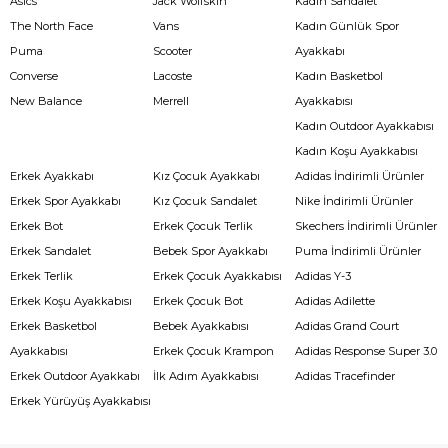
Asics
Jack Wolfskin
Kadın Sandalet
The North Face
Vans
Kadın Günlük Spor
Puma
Scooter
Ayakkabı
Converse
Lacoste
Kadın Basketbol
New Balance
Merrell
Ayakkabısı
Kadın Outdoor Ayakkabısı
Kadın Koşu Ayakkabısı
Erkek Ayakkabı
Kız Çocuk Ayakkabı
Adidas İndirimli Ürünler
Erkek Spor Ayakkabı
Kız Çocuk Sandalet
Nike İndirimli Ürünler
Erkek Bot
Erkek Çocuk Terlik
Skechers İndirimli Ürünler
Erkek Sandalet
Bebek Spor Ayakkabı
Puma İndirimli Ürünler
Erkek Terlik
Erkek Çocuk Ayakkabısı
Adidas Y-3
Erkek Koşu Ayakkabısı
Erkek Çocuk Bot
Adidas Adilette
Erkek Basketbol
Bebek Ayakkabısı
Adidas Grand Court
Ayakkabısı
Erkek Çocuk Krampon
Adidas Response Super 3.0
Erkek Outdoor Ayakkabı
İlk Adım Ayakkabısı
Adidas Tracefinder
Erkek Yürüyüş Ayakkabısı