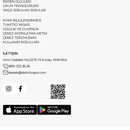
BEDEN ÖLÇÜLERİ
ÜRÜN TEKNOLOJİLERİ
SIKÇA SORULAN SORULAR
KVKK BİLGİLENDİRMESİ
TÜKETİCİ YASASI
GİZLİLİK VE GÜVENLİK
ÇEREZ AYDINLATMA METNİ
ÇEREZ TERCİHLERİM
KULLANIM KOŞULLARI
İLETİŞİM
İzmir Caddesi No:22/12-13 Kızılay ANKARA
0850 333 36 06
destek@dalkilicspor.com