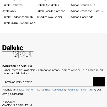
Erkek Basketbol
Bebek Ayakkabısı
Adidas Grand Court
Ayakkabısı
Erkek Çocuk Krampon
Adidas Response Super 3.0
Erkek Outdoor Ayakkabı
İlk Adım Ayakkabısı
Adidas Tracefinder
Erkek Yürüyüş Ayakkabısı
E-BÜLTEN ABONELİĞİ
Haber listemize kayıt olarak kampanyalardan, indirim ve yeni ürünlerden ilk siz
haberdar olabilirsiniz.
Kaydolarak
Kişisel Verilerin Korunması Kanunu
ve
Aydınlatma Metnini
kabul
etmiş olursunuz.
HESABIM
ÖNCEKİ SİPARİŞLERİM