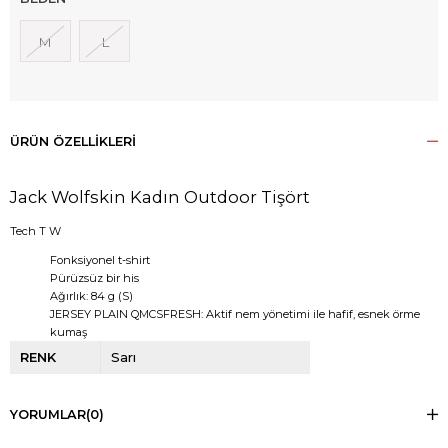
M
L
ÜRÜN ÖZELLIKLERI
Jack Wolfskin Kadın Outdoor Tişört
Tech T W
Fonksiyonel t-shirt
Pürüzsüz bir his
Ağırlık: 84 g (S)
JERSEY PLAIN QMCSFRESH: Aktif nem yönetimi ile hafif, esnek örme
kumaş
RENK
Sarı
YORUMLAR
(0)