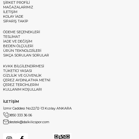
ŞİRKET PROFİLİ
MAĞAZALARIMIZ
İLETİŞİM
KOLAY İADE
SİPARİŞ TAKİP
ÖDEME SEÇENEKLERİ
TESLİMAT
İADE VE DEĞİŞİM
BEDEN ÖLÇÜLERİ
ÜRÜN TEKNOLOJİLERİ
SIKÇA SORULAN SORULAR
KVKK BİLGİLENDİRMESİ
TÜKETİCİ YASASI
GİZLİLİK VE GÜVENLİK
ÇEREZ AYDINLATMA METNİ
ÇEREZ TERCİHLERİM
KULLANIM KOŞULLARI
İLETİŞİM
İzmir Caddesi No:22/12-13 Kızılay ANKARA
0850 333 36 06
destek@dalkilicspor.com