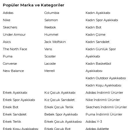
Popüler Marka ve Kategoriler
Adidas
Columbia
Kadın Ayakkabı
Nike
Salomon
Kadın Spor Ayakkabı
Skechers
Reebok
Kadın Bot
Under Armour
Hummel
Kadın Çizme
Asics
Jack Wolfskin
Kadın Sandalet
The North Face
Vans
Kadın Günlük Spor
Puma
Scooter
Ayakkabı
Converse
Lacoste
Kadın Basketbol
New Balance
Merrell
Ayakkabısı
Kadın Outdoor Ayakkabısı
Kadın Koşu Ayakkabısı
Erkek Ayakkabı
Kız Çocuk Ayakkabı
Adidas İndirimli Ürünler
Erkek Spor Ayakkabı
Kız Çocuk Sandalet
Nike İndirimli Ürünler
Erkek Bot
Erkek Çocuk Terlik
Skechers İndirimli Ürünler
Erkek Sandalet
Bebek Spor Ayakkabı
Puma İndirimli Ürünler
Erkek Terlik
Erkek Çocuk Ayakkabısı
Adidas Y-3
Erkek Koşu Ayakkabısı
Erkek Çocuk Bot
Adidas Adilette