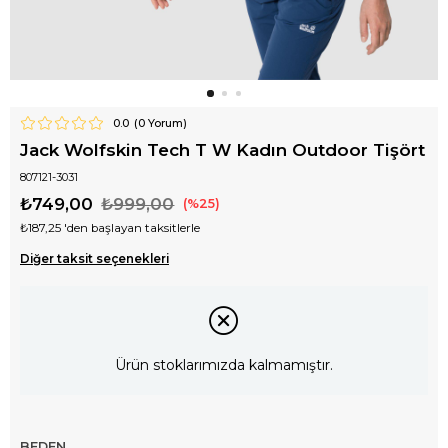
0.0
(
0
Yorum)
Jack Wolfskin Tech T W Kadın Outdoor Tişört
807121-3031
₺749,00
₺999,00
25
₺187,25
'den başlayan taksitlerle
Diğer taksit seçenekleri
Ürün stoklarımızda kalmamıştır.
BEDEN