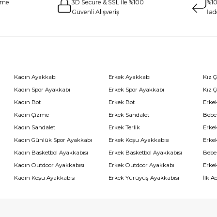
eme
3D Secure & SSL İle %100
%10
Güvenli Alışveriş
İad
Kadın Ayakkabı
Erkek Ayakkabı
Kız 
Kadın Spor Ayakkabı
Erkek Spor Ayakkabı
Kız 
Kadın Bot
Erkek Bot
Erkek
Kadın Çizme
Erkek Sandalet
Bebe
Kadın Sandalet
Erkek Terlik
Erke
Kadın Günlük Spor Ayakkabı
Erkek Koşu Ayakkabısı
Erke
Kadın Basketbol Ayakkabısı
Erkek Basketbol Ayakkabısı
Bebe
Kadın Outdoor Ayakkabısı
Erkek Outdoor Ayakkabı
Erke
Kadın Koşu Ayakkabısı
Erkek Yürüyüş Ayakkabısı
İlk A