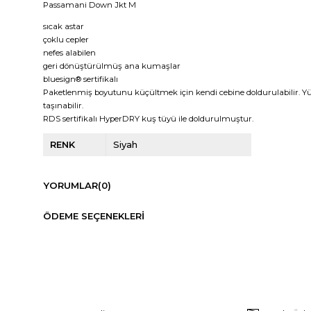
Passamani Down Jkt M
sıcak astar
çoklu cepler
nefes alabilen
geri dönüştürülmüş ana kumaşlar
bluesign® sertifikalı
Paketlenmiş boyutunu küçültmek için kendi cebine doldurulabilir. Y
taşınabilir.
RDS sertifikalı HyperDRY kuş tüyü ile doldurulmuştur.
RENK
Siyah
YORUMLAR
(0)
ÖDEME SEÇENEKLERI