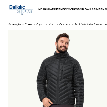
İNDİRİM
KADIN
ERKEK
ÇOCUK
SPOR DALLARI
MARKA
Anasayfa
Erkek
Giyim
Mont
Outdoor
Jack Wolfskin Passama