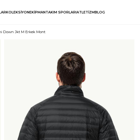
LAR
KOLEKSİYON
EKİPMAN
TAKIM SPORLARI
ATLETİZM
BLOG
ni Down Jkt M Erkek Mont