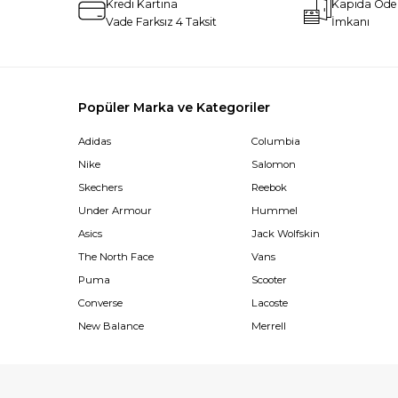
Kredi Kartına
Kapıda Öd
Vade Farksız 4 Taksit
İmkanı
Popüler Marka ve Kategoriler
Adidas
Columbia
Nike
Salomon
Skechers
Reebok
Under Armour
Hummel
Asics
Jack Wolfskin
The North Face
Vans
Puma
Scooter
Converse
Lacoste
New Balance
Merrell