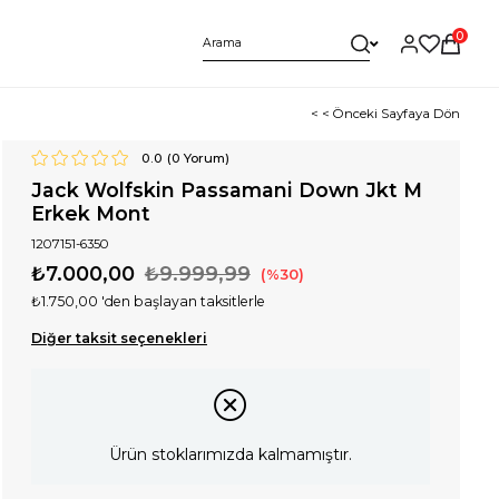
0
< < Önceki Sayfaya Dön
0.0
(
0
Yorum)
Jack Wolfskin Passamani Down Jkt M
Erkek Mont
1207151-6350
₺7.000,00
₺9.999,99
30
₺1.750,00
'den başlayan taksitlerle
Diğer taksit seçenekleri
Ürün stoklarımızda kalmamıştır.