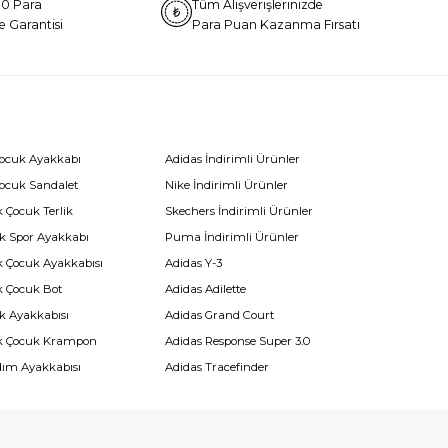
0 Para
Tüm Alışverişlerinizde
e Garantisi
Para Puan Kazanma Fırsatı
Çocuk Ayakkabı
Adidas İndirimli Ürünler
Çocuk Sandalet
Nike İndirimli Ürünler
 Çocuk Terlik
Skechers İndirimli Ürünler
k Spor Ayakkabı
Puma İndirimli Ürünler
k Çocuk Ayakkabısı
Adidas Y-3
k Çocuk Bot
Adidas Adilette
k Ayakkabısı
Adidas Grand Court
k Çocuk Krampon
Adidas Response Super 3.0
dım Ayakkabısı
Adidas Tracefinder