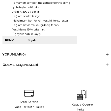
Tamamen sentetik malzemelerden yapılmış
İyi tutuşlu hafif taban
Ağırlık: 590 g / çift (8)
Sağlam sentetik saya
Maksimum konfor için yastıklı tekstil astar
Sağlam kavrama kauçuk dış taban
Yastıklama EVA tabanlık
Üç ayarlanabilir kayış
RENK
Siyah
YORUMLAR
(0)
ÖDEME SEÇENEKLERI
Kredi Kartına
Kapıda Ödeme
Vade Farksız 4 Taksit
İmkanı