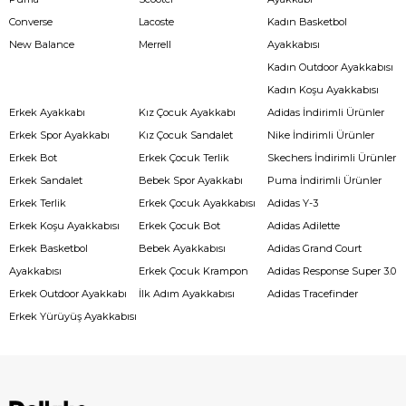
Converse
Lacoste
Kadın Basketbol
New Balance
Merrell
Ayakkabısı
Kadın Outdoor Ayakkabısı
Kadın Koşu Ayakkabısı
Erkek Ayakkabı
Kız Çocuk Ayakkabı
Adidas İndirimli Ürünler
Erkek Spor Ayakkabı
Kız Çocuk Sandalet
Nike İndirimli Ürünler
Erkek Bot
Erkek Çocuk Terlik
Skechers İndirimli Ürünler
Erkek Sandalet
Bebek Spor Ayakkabı
Puma İndirimli Ürünler
Erkek Terlik
Erkek Çocuk Ayakkabısı
Adidas Y-3
Erkek Koşu Ayakkabısı
Erkek Çocuk Bot
Adidas Adilette
Erkek Basketbol
Bebek Ayakkabısı
Adidas Grand Court
Ayakkabısı
Erkek Çocuk Krampon
Adidas Response Super 3.0
Erkek Outdoor Ayakkabı
İlk Adım Ayakkabısı
Adidas Tracefinder
Erkek Yürüyüş Ayakkabısı