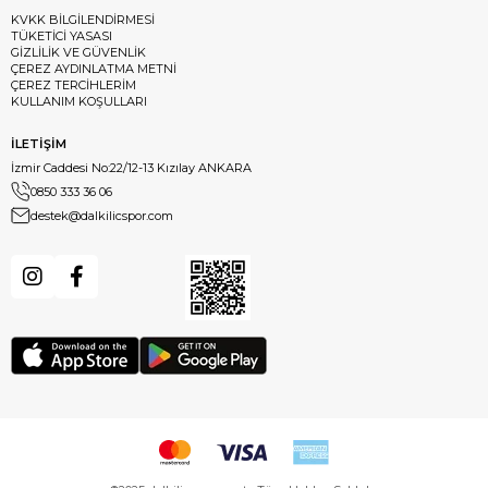
KVKK BİLGİLENDİRMESİ
TÜKETİCİ YASASI
GİZLİLİK VE GÜVENLİK
ÇEREZ AYDINLATMA METNİ
ÇEREZ TERCİHLERİM
KULLANIM KOŞULLARI
İLETİŞİM
İzmir Caddesi No:22/12-13 Kızılay ANKARA
0850 333 36 06
destek@dalkilicspor.com