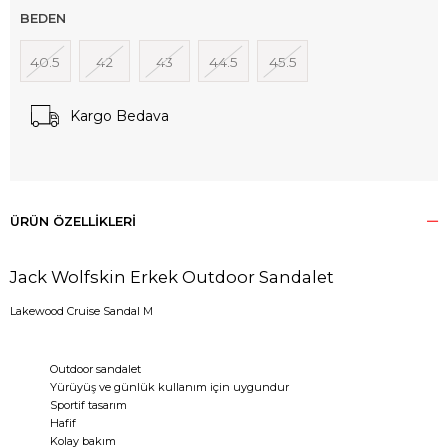
BEDEN
40.5
42
43
44.5
45.5
Kargo Bedava
ÜRÜN ÖZELLIKLERI
Jack Wolfskin Erkek Outdoor Sandalet
Lakewood Cruise Sandal M
Outdoor sandalet
Yürüyüş ve günlük kullanım için uygundur
Sportif tasarım
Hafif
Kolay bakım