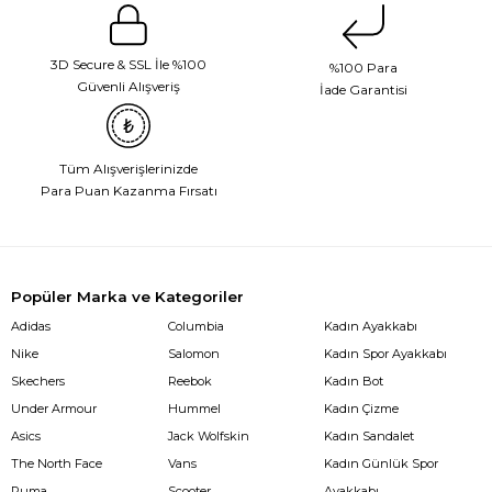
3D Secure & SSL İle %100
%100 Para
Güvenli Alışveriş
İade Garantisi
Tüm Alışverişlerinizde
Para Puan Kazanma Fırsatı
Popüler Marka ve Kategoriler
Adidas
Columbia
Kadın Ayakkabı
Nike
Salomon
Kadın Spor Ayakkabı
Skechers
Reebok
Kadın Bot
Under Armour
Hummel
Kadın Çizme
Asics
Jack Wolfskin
Kadın Sandalet
The North Face
Vans
Kadın Günlük Spor
Puma
Scooter
Ayakkabı