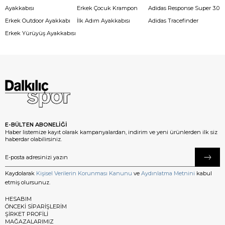
Ayakkabısı
Erkek Çocuk Krampon
Adidas Response Super 3.0
Erkek Outdoor Ayakkabı
İlk Adım Ayakkabısı
Adidas Tracefinder
Erkek Yürüyüş Ayakkabısı
E-BÜLTEN ABONELİĞİ
Haber listemize kayıt olarak kampanyalardan, indirim ve yeni ürünlerden ilk siz
haberdar olabilirsiniz.
Kaydolarak
Kişisel Verilerin Korunması Kanunu
ve
Aydınlatma Metnini
kabul
etmiş olursunuz.
HESABIM
ÖNCEKİ SİPARİŞLERİM
ŞİRKET PROFİLİ
MAĞAZALARIMIZ