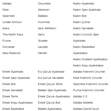
Adidas
Columbia
Kadın Ayakkabı
Nike
Salomon
Kadın Spor Ayakkabı
Skechers
Reebok
Kadın Bot
Under Armour
Hummel
Kadın Çizme
Asics
Jack Wolfskin
Kadın Sandalet
The North Face
Vans
Kadın Günlük Spor
Puma
Scooter
Ayakkabı
Converse
Lacoste
Kadın Basketbol
New Balance
Merrell
Ayakkabısı
Kadın Outdoor Ayakkabısı
Kadın Koşu Ayakkabısı
Erkek Ayakkabı
Kız Çocuk Ayakkabı
Adidas İndirimli Ürünler
Erkek Spor Ayakkabı
Kız Çocuk Sandalet
Nike İndirimli Ürünler
Erkek Bot
Erkek Çocuk Terlik
Skechers İndirimli Ürünler
Erkek Sandalet
Bebek Spor Ayakkabı
Puma İndirimli Ürünler
Erkek Terlik
Erkek Çocuk Ayakkabısı
Adidas Y-3
Erkek Koşu Ayakkabısı
Erkek Çocuk Bot
Adidas Adilette
Erkek Basketbol
Bebek Ayakkabısı
Adidas Grand Court