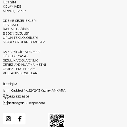
İLETİŞİM
KOLAY İADE
SİPARİŞ TAKİP
ÖDEME SEÇENEKLERİ
TESLİMAT
İADE VE DEĞİŞİM
BEDEN ÖLÇÜLERİ
ÜRÜN TEKNOLOJİLERİ
SIKÇA SORULAN SORULAR
KVKK BİLGİLENDİRMESİ
TÜKETİCİ YASASI
GİZLİLİK VE GÜVENLİK
ÇEREZ AYDINLATMA METNİ
ÇEREZ TERCİHLERİM
KULLANIM KOŞULLARI
İLETİŞİM
İzmir Caddesi No:22/12-13 Kızılay ANKARA
0850 333 36 06
destek@dalkilicspor.com