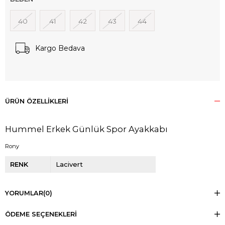
40
41
42
43
44
Kargo Bedava
ÜRÜN ÖZELLIKLERI
Hummel Erkek Günlük Spor Ayakkabı
Rony
RENK
Lacivert
YORUMLAR
(0)
ÖDEME SEÇENEKLERI