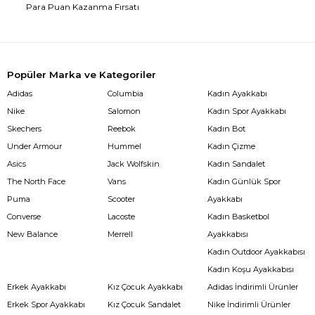
Para Puan Kazanma Fırsatı
Popüler Marka ve Kategoriler
Adidas
Columbia
Kadın Ayakkabı
Nike
Salomon
Kadın Spor Ayakkabı
Skechers
Reebok
Kadın Bot
Under Armour
Hummel
Kadın Çizme
Asics
Jack Wolfskin
Kadın Sandalet
The North Face
Vans
Kadın Günlük Spor
Puma
Scooter
Ayakkabı
Converse
Lacoste
Kadın Basketbol
New Balance
Merrell
Ayakkabısı
Kadın Outdoor Ayakkabısı
Kadın Koşu Ayakkabısı
Erkek Ayakkabı
Kız Çocuk Ayakkabı
Adidas İndirimli Ürünler
Erkek Spor Ayakkabı
Kız Çocuk Sandalet
Nike İndirimli Ürünler