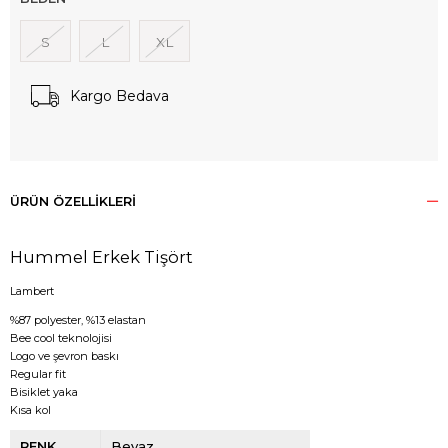
S
L
XL
Kargo Bedava
ÜRÜN ÖZELLIKLERI
Hummel Erkek Tişört
Lambert
%87 polyester, %13 elastan
Bee cool teknolojisi
Logo ve şevron baskı
Regular fit
Bisiklet yaka
Kısa kol
RENK
Beyaz