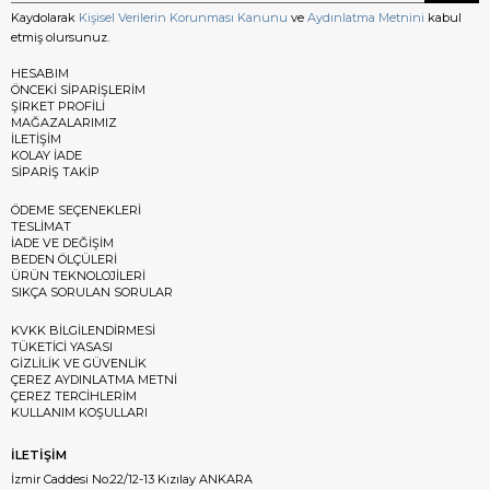
Kaydolarak
Kişisel Verilerin Korunması Kanunu
ve
Aydınlatma Metnini
kabul
etmiş olursunuz.
HESABIM
ÖNCEKİ SİPARİŞLERİM
ŞİRKET PROFİLİ
MAĞAZALARIMIZ
İLETİŞİM
KOLAY İADE
SİPARİŞ TAKİP
ÖDEME SEÇENEKLERİ
TESLİMAT
İADE VE DEĞİŞİM
BEDEN ÖLÇÜLERİ
ÜRÜN TEKNOLOJİLERİ
SIKÇA SORULAN SORULAR
KVKK BİLGİLENDİRMESİ
TÜKETİCİ YASASI
GİZLİLİK VE GÜVENLİK
ÇEREZ AYDINLATMA METNİ
ÇEREZ TERCİHLERİM
KULLANIM KOŞULLARI
İLETİŞİM
İzmir Caddesi No:22/12-13 Kızılay ANKARA