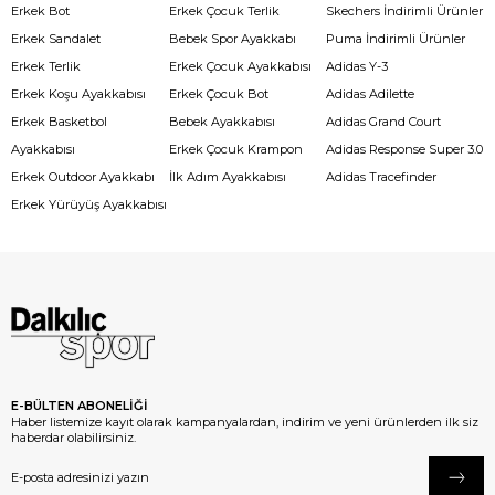
Erkek Bot
Erkek Çocuk Terlik
Skechers İndirimli Ürünler
Erkek Sandalet
Bebek Spor Ayakkabı
Puma İndirimli Ürünler
Erkek Terlik
Erkek Çocuk Ayakkabısı
Adidas Y-3
Erkek Koşu Ayakkabısı
Erkek Çocuk Bot
Adidas Adilette
Erkek Basketbol
Bebek Ayakkabısı
Adidas Grand Court
Ayakkabısı
Erkek Çocuk Krampon
Adidas Response Super 3.0
Erkek Outdoor Ayakkabı
İlk Adım Ayakkabısı
Adidas Tracefinder
Erkek Yürüyüş Ayakkabısı
E-BÜLTEN ABONELİĞİ
Haber listemize kayıt olarak kampanyalardan, indirim ve yeni ürünlerden ilk siz
haberdar olabilirsiniz.