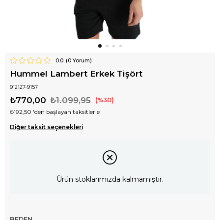
0.0
(
0
Yorum)
Hummel Lambert Erkek Tişört
912127-9157
₺770,00
₺1.099,95
30
₺192,50
'den başlayan taksitlerle
Diğer taksit seçenekleri
Ürün stoklarımızda kalmamıştır.
BEDEN