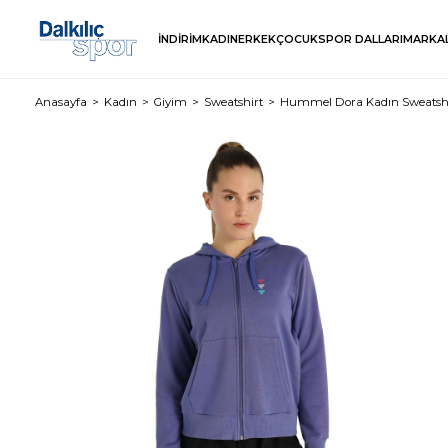
İNDİRİM
KADIN
ERKEK
ÇOCUK
SPOR DALLARI
MARKA
Anasayfa
Kadın
Giyim
Sweatshirt
Hummel Dora Kadın Sweatsh