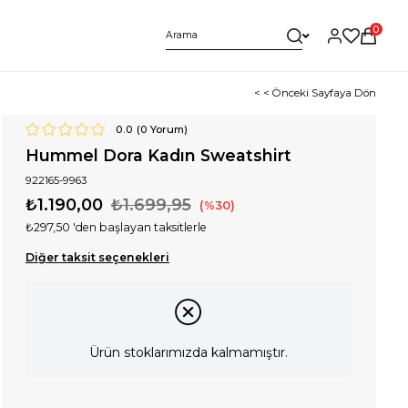
0
< < Önceki Sayfaya Dön
0.0
(
0
Yorum)
Hummel Dora Kadın Sweatshirt
922165-9963
₺1.190,00
₺1.699,95
30
₺297,50
'den başlayan taksitlerle
Diğer taksit seçenekleri
Ürün stoklarımızda kalmamıştır.