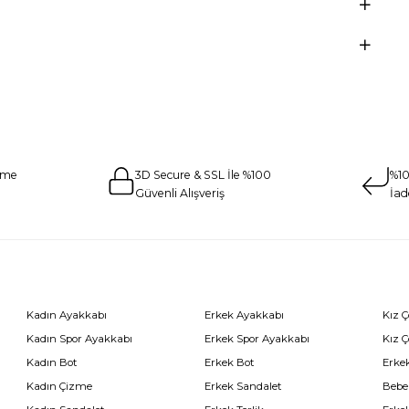
eme
3D Secure & SSL İle %100
%10
Güvenli Alışveriş
İad
Kadın Ayakkabı
Erkek Ayakkabı
Kız 
Kadın Spor Ayakkabı
Erkek Spor Ayakkabı
Kız 
Kadın Bot
Erkek Bot
Erkek
Kadın Çizme
Erkek Sandalet
Bebe