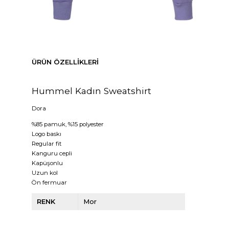
ÜRÜN ÖZELLIKLERI
Hummel Kadın Sweatshirt
Dora
%85 pamuk, %15 polyester
Logo baskı
Regular fit
Kanguru cepli
Kapüşonlu
Uzun kol
Ön fermuar
RENK
Mor