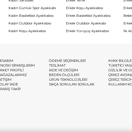
Kadın Sandalet
Erkek Terlik
Erke
Kadın Günlük Spor Ayakkabı
Erkek Koşu Ayakkabısı
Erke
Kadın Basketbol Ayakkabısı
Erkek Basketbol Ayakkabısı
Bebe
Kadın Outdoor Ayakkabısı
Erkek Outdoor Ayakkabı
Erke
Kadın Koşu Ayakkabısı
Erkek Yürüyüş Ayakkabısı
İlk A
ESABIM
ÖDEME SEÇENEKLERİ
KVKK BİLGİL
NCEKİ SİPARİŞLERİM
TESLİMAT
TÜKETİCİ YAS
İRKET PROFİLİ
İADE VE DEĞİŞİM
GİZLİLİK VE 
AĞAZALARIMIZ
BEDEN ÖLÇÜLERİ
ÇEREZ AYDIN
LETİŞİM
ÜRÜN TEKNOLOJİLERİ
ÇEREZ TERCİ
OLAY İADE
SIKÇA SORULAN SORULAR
KULLANIM K
İPARİŞ TAKİP