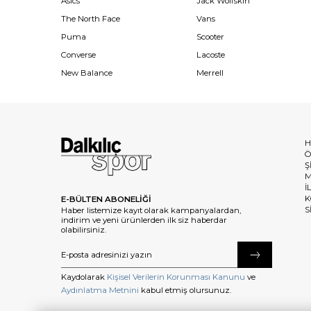
Asics
Jack Wolfskin
The North Face
Vans
Puma
Scooter
Converse
Lacoste
New Balance
Merrell
H
Ö
Ş
M
İ
K
E-BÜLTEN ABONELİĞİ
S
Haber listemize kayıt olarak kampanyalardan,
indirim ve yeni ürünlerden ilk siz haberdar
olabilirsiniz.
Kaydolarak
Kişisel Verilerin Korunması Kanunu
ve
Aydınlatma Metnini
kabul etmiş olursunuz.