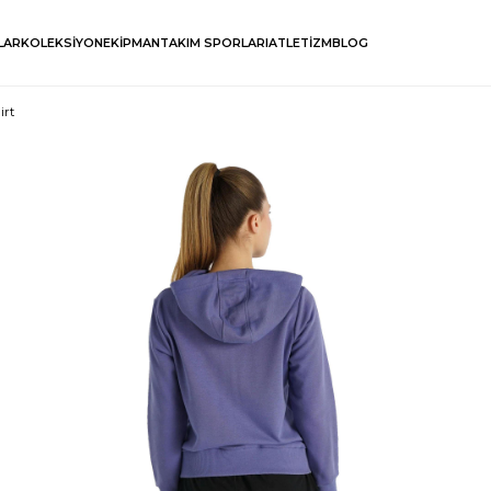
LAR
KOLEKSİYON
EKİPMAN
TAKIM SPORLARI
ATLETİZM
BLOG
irt