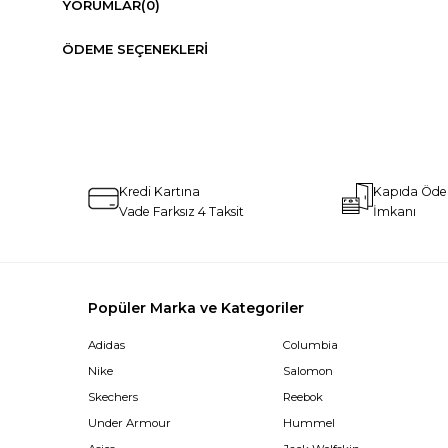
YORUMLAR
(0)
ÖDEME SEÇENEKLERI
Kredi Kartına
Kapıda Öd
Vade Farksız 4 Taksit
İmkanı
Popüler Marka ve Kategoriler
Adidas
Columbia
Nike
Salomon
Skechers
Reebok
Under Armour
Hummel