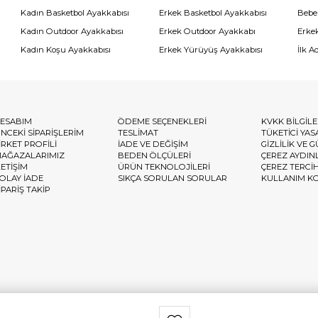
Kadın Basketbol Ayakkabısı
Erkek Basketbol Ayakkabısı
Bebe
Kadın Outdoor Ayakkabısı
Erkek Outdoor Ayakkabı
Erke
Kadın Koşu Ayakkabısı
Erkek Yürüyüş Ayakkabısı
İlk A
ESABIM
ÖDEME SEÇENEKLERİ
KVKK BİLGİL
NCEKİ SİPARİŞLERİM
TESLİMAT
TÜKETİCİ YAS
İRKET PROFİLİ
İADE VE DEĞİŞİM
GİZLİLİK VE 
AĞAZALARIMIZ
BEDEN ÖLÇÜLERİ
ÇEREZ AYDIN
LETİŞİM
ÜRÜN TEKNOLOJİLERİ
ÇEREZ TERCİ
OLAY İADE
SIKÇA SORULAN SORULAR
KULLANIM K
İPARİŞ TAKİP