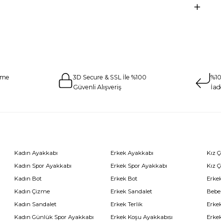
eme
3D Secure & SSL İle %100
%10
Güvenli Alışveriş
İad
Kadın Ayakkabı
Erkek Ayakkabı
Kız 
Kadın Spor Ayakkabı
Erkek Spor Ayakkabı
Kız 
Kadın Bot
Erkek Bot
Erkek
Kadın Çizme
Erkek Sandalet
Bebe
Kadın Sandalet
Erkek Terlik
Erke
Kadın Günlük Spor Ayakkabı
Erkek Koşu Ayakkabısı
Erke