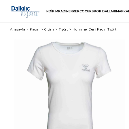
İNDİRİM
KADIN
ERKEK
ÇOCUK
SPOR DALLARI
MARKA
Anasayfa
Kadın
Giyim
Tişört
Hummel Deni Kadın Tişört