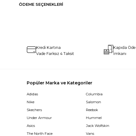
ÖDEME SEÇENEKLERI
Kredi Kartına
Kapıda Öd
Vade Farksız 4 Taksit
İmkanı
Popüler Marka ve Kategoriler
Adidas
Columbia
Nike
Salomon
Skechers
Reebok
Under Armour
Hummel
Asics
Jack Wolfskin
The North Face
Vans