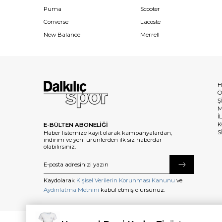
Puma
Scooter
Converse
Lacoste
New Balance
Merrell
H
Ö
Ş
M
İ
K
E-BÜLTEN ABONELİĞİ
S
Haber listemize kayıt olarak kampanyalardan,
indirim ve yeni ürünlerden ilk siz haberdar
olabilirsiniz.
Kaydolarak
Kişisel Verilerin Korunması Kanunu
ve
Aydınlatma Metnini
kabul etmiş olursunuz.