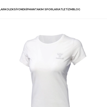
LAR
KOLEKSİYON
EKİPMAN
TAKIM SPORLARI
ATLETİZM
BLOG