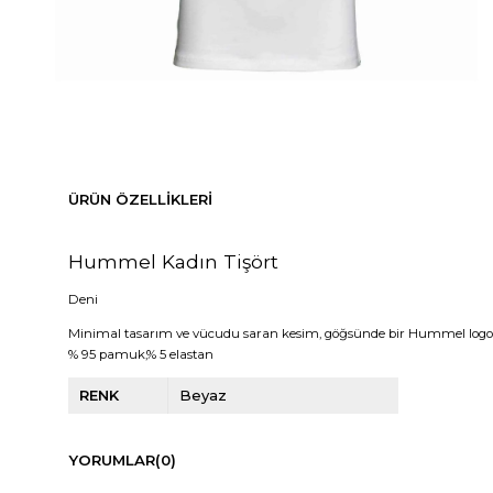
ÜRÜN ÖZELLIKLERI
Hummel Kadın Tişört
Deni
Minimal tasarım ve vücudu saran kesim, göğsünde bir Hummel logosuna
% 95 pamuk,% 5 elastan
RENK
Beyaz
YORUMLAR
(0)