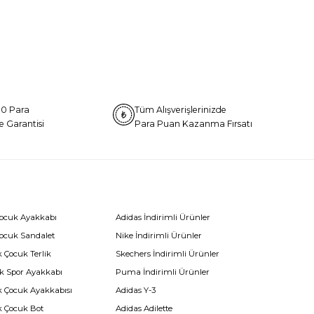
0 Para
Tüm Alışverişlerinizde
e Garantisi
Para Puan Kazanma Fırsatı
Çocuk Ayakkabı
Adidas İndirimli Ürünler
Çocuk Sandalet
Nike İndirimli Ürünler
 Çocuk Terlik
Skechers İndirimli Ürünler
k Spor Ayakkabı
Puma İndirimli Ürünler
k Çocuk Ayakkabısı
Adidas Y-3
k Çocuk Bot
Adidas Adilette