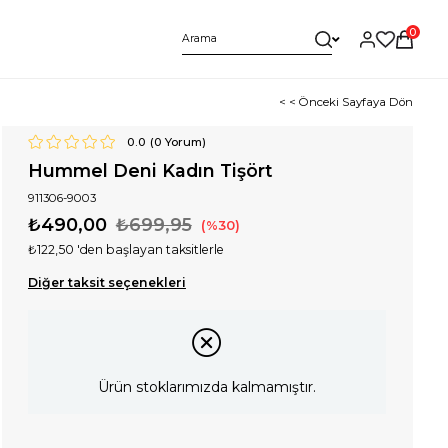
0
< < Önceki Sayfaya Dön
0.0
(
0
Yorum)
Hummel Deni Kadın Tişört
911306-9003
₺490,00
₺699,95
30
₺122,50
'den başlayan taksitlerle
Diğer taksit seçenekleri
Ürün stoklarımızda kalmamıştır.