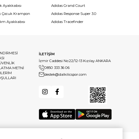
k Ayakkabısı
Adidas Grand Court
k Çocuk Krampon
Adidas Response Super 3.0
dım Ayakkabısı
Adidas Tracefinder
ENDİRMESİ
İLETİŞİM
ASI
İzmir Caddesi No:22/12-13 Kızılay ANKARA
GÜVENLİK
0850 333 36 06
LATMA METNİ
HLERİM
destek@dalkilicspor.com
OŞULLARI