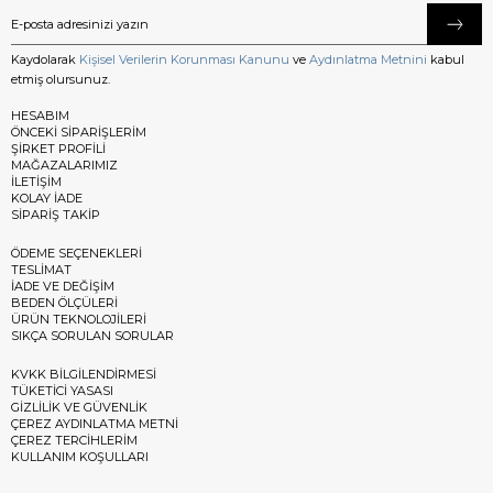
Kaydolarak
Kişisel Verilerin Korunması Kanunu
ve
Aydınlatma Metnini
kabul
etmiş olursunuz.
HESABIM
ÖNCEKİ SİPARİŞLERİM
ŞİRKET PROFİLİ
MAĞAZALARIMIZ
İLETİŞİM
KOLAY İADE
SİPARİŞ TAKİP
ÖDEME SEÇENEKLERİ
TESLİMAT
İADE VE DEĞİŞİM
BEDEN ÖLÇÜLERİ
ÜRÜN TEKNOLOJİLERİ
SIKÇA SORULAN SORULAR
KVKK BİLGİLENDİRMESİ
TÜKETİCİ YASASI
GİZLİLİK VE GÜVENLİK
ÇEREZ AYDINLATMA METNİ
ÇEREZ TERCİHLERİM
KULLANIM KOŞULLARI