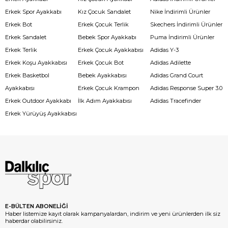
Erkek Spor Ayakkabı
Kız Çocuk Sandalet
Nike İndirimli Ürünler
Erkek Bot
Erkek Çocuk Terlik
Skechers İndirimli Ürünler
Erkek Sandalet
Bebek Spor Ayakkabı
Puma İndirimli Ürünler
Erkek Terlik
Erkek Çocuk Ayakkabısı
Adidas Y-3
Erkek Koşu Ayakkabısı
Erkek Çocuk Bot
Adidas Adilette
Erkek Basketbol
Bebek Ayakkabısı
Adidas Grand Court
Ayakkabısı
Erkek Çocuk Krampon
Adidas Response Super 3.0
Erkek Outdoor Ayakkabı
İlk Adım Ayakkabısı
Adidas Tracefinder
Erkek Yürüyüş Ayakkabısı
E-BÜLTEN ABONELİĞİ
Haber listemize kayıt olarak kampanyalardan, indirim ve yeni ürünlerden ilk siz
haberdar olabilirsiniz.