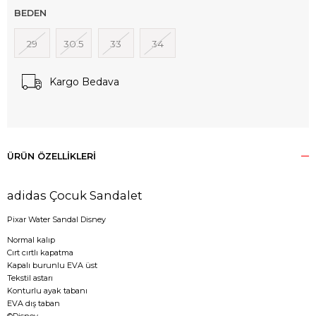
BEDEN
29
30.5
33
34
Kargo Bedava
ÜRÜN ÖZELLIKLERI
adidas Çocuk Sandalet
Pixar Water Sandal Disney
Normal kalıp
Cırt cırtlı kapatma
Kapalı burunlu EVA üst
Tekstil astarı
Konturlu ayak tabanı
EVA dış taban
©Disney