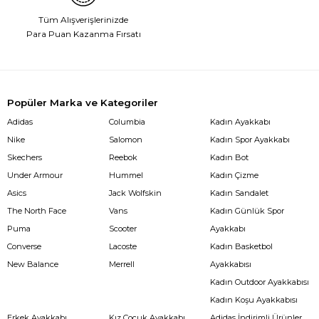
Tüm Alışverişlerinizde
Para Puan Kazanma Fırsatı
Popüler Marka ve Kategoriler
Adidas
Columbia
Kadın Ayakkabı
Nike
Salomon
Kadın Spor Ayakkabı
Skechers
Reebok
Kadın Bot
Under Armour
Hummel
Kadın Çizme
Asics
Jack Wolfskin
Kadın Sandalet
The North Face
Vans
Kadın Günlük Spor
Puma
Scooter
Ayakkabı
Converse
Lacoste
Kadın Basketbol
New Balance
Merrell
Ayakkabısı
Kadın Outdoor Ayakkabısı
Kadın Koşu Ayakkabısı
Erkek Ayakkabı
Kız Çocuk Ayakkabı
Adidas İndirimli Ürünler