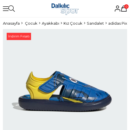
0
Anasayfa
Çocuk
Ayakkabı
Kız Çocuk
Sandalet
adidas Pix
İndirim Fırsatı