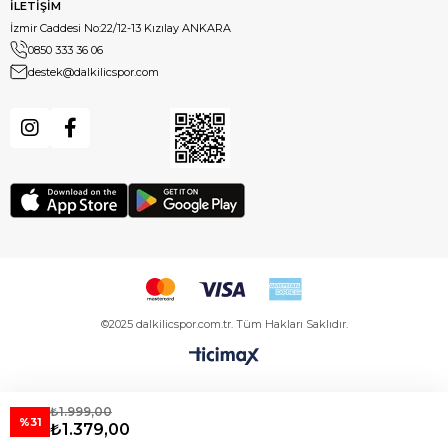
İLETİŞİM
İzmir Caddesi No:22/12-13 Kızılay ANKARA
0850 333 36 06
destek@dalkilicspor.com
©2025 dalkilicspor.com.tr. Tüm Hakları Saklıdır.
₺1.999,00
%31
₺1.379,00