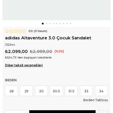
0.0
(
0
Yorum)
adidas Altaventure 3.0 Çocuk Sandalet
JS2544
₺2.099,00
₺2.999,00
30
₺524,75
'den başlayan taksitlerle
Diğer taksit seçenekleri
BEDEN
28
29
30
30.5
31.5
33
34
Beden Tablosu