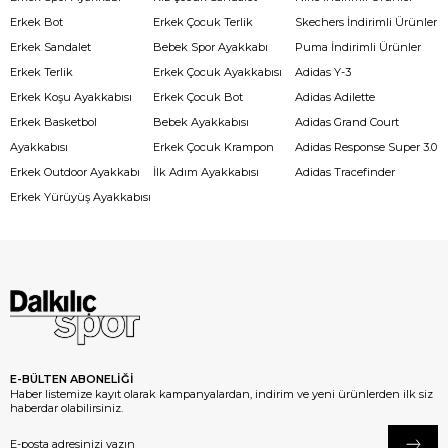
Erkek Bot
Erkek Çocuk Terlik
Skechers İndirimli Ürünler
Erkek Sandalet
Bebek Spor Ayakkabı
Puma İndirimli Ürünler
Erkek Terlik
Erkek Çocuk Ayakkabısı
Adidas Y-3
Erkek Koşu Ayakkabısı
Erkek Çocuk Bot
Adidas Adilette
Erkek Basketbol
Bebek Ayakkabısı
Adidas Grand Court
Ayakkabısı
Erkek Çocuk Krampon
Adidas Response Super 3.0
Erkek Outdoor Ayakkabı
İlk Adım Ayakkabısı
Adidas Tracefinder
Erkek Yürüyüş Ayakkabısı
E-BÜLTEN ABONELİĞİ
Haber listemize kayıt olarak kampanyalardan, indirim ve yeni ürünlerden ilk siz
haberdar olabilirsiniz.