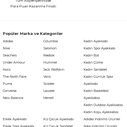
Tüm Alışverişlerinizde
Para Puan Kazanma Fırsatı
Popüler Marka ve Kategoriler
Adidas
Columbia
Kadın Ayakkabı
Nike
Salomon
Kadın Spor Ayakkabı
Skechers
Reebok
Kadın Bot
Under Armour
Hummel
Kadın Çizme
Asics
Jack Wolfskin
Kadın Sandalet
The North Face
Vans
Kadın Günlük Spor
Puma
Scooter
Ayakkabı
Converse
Lacoste
Kadın Basketbol
New Balance
Merrell
Ayakkabısı
Kadın Outdoor Ayakkabısı
Kadın Koşu Ayakkabısı
Erkek Ayakkabı
Kız Çocuk Ayakkabı
Adidas İndirimli Ürünler
Erkek Spor Ayakkabı
Kız Çocuk Sandalet
Nike İndirimli Ürünler