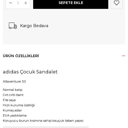
Kargo Bedava
ÜRÜN ÖZELLIKLERI
adidas Çocuk Sandalet
Altaventure 3.0
Normal kalıp
Cırt cırtlı bant
File saya
Hızlı kuruma özelliği
Kumaş astar
EVA yastıklama
Koruyucu burun kısmına sahip kauçuk taban yapısı