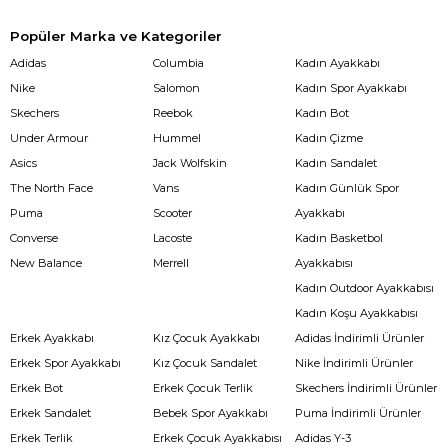
Popüler Marka ve Kategoriler
Adidas
Columbia
Kadın Ayakkabı
Nike
Salomon
Kadın Spor Ayakkabı
Skechers
Reebok
Kadın Bot
Under Armour
Hummel
Kadın Çizme
Asics
Jack Wolfskin
Kadın Sandalet
The North Face
Vans
Kadın Günlük Spor
Puma
Scooter
Ayakkabı
Converse
Lacoste
Kadın Basketbol
New Balance
Merrell
Ayakkabısı
Kadın Outdoor Ayakkabısı
Kadın Koşu Ayakkabısı
Erkek Ayakkabı
Kız Çocuk Ayakkabı
Adidas İndirimli Ürünler
Erkek Spor Ayakkabı
Kız Çocuk Sandalet
Nike İndirimli Ürünler
Erkek Bot
Erkek Çocuk Terlik
Skechers İndirimli Ürünler
Erkek Sandalet
Bebek Spor Ayakkabı
Puma İndirimli Ürünler
Erkek Terlik
Erkek Çocuk Ayakkabısı
Adidas Y-3