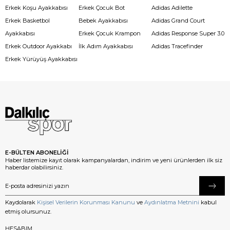
Erkek Koşu Ayakkabısı
Erkek Çocuk Bot
Adidas Adilette
Erkek Basketbol
Bebek Ayakkabısı
Adidas Grand Court
Ayakkabısı
Erkek Çocuk Krampon
Adidas Response Super 3.0
Erkek Outdoor Ayakkabı
İlk Adım Ayakkabısı
Adidas Tracefinder
Erkek Yürüyüş Ayakkabısı
E-BÜLTEN ABONELİĞİ
Haber listemize kayıt olarak kampanyalardan, indirim ve yeni ürünlerden ilk siz
haberdar olabilirsiniz.
Kaydolarak
Kişisel Verilerin Korunması Kanunu
ve
Aydınlatma Metnini
kabul
etmiş olursunuz.
HESABIM