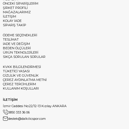
ÖNCEKİ SİPARİŞLERİM
ŞİRKET PROFİLİ
MAĞAZALARIMIZ
İLETİŞİM
KOLAY İADE
SİPARİŞ TAKİP
ÖDEME SEÇENEKLERİ
TESLİMAT
İADE VE DEĞİŞİM
BEDEN ÖLÇÜLERİ
ÜRÜN TEKNOLOJİLERİ
SIKÇA SORULAN SORULAR
KVKK BİLGİLENDİRMESİ
TÜKETİCİ YASASI
GİZLİLİK VE GÜVENLİK
ÇEREZ AYDINLATMA METNİ
ÇEREZ TERCİHLERİM
KULLANIM KOŞULLARI
İLETİŞİM
İzmir Caddesi No:22/12-13 Kızılay ANKARA
0850 333 36 06
destek@dalkilicspor.com