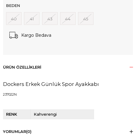
BEDEN
40
41
43
44
45
Kargo Bedava
ÜRÜN ÖZELLIKLERI
Dockers Erkek Günlük Spor Ayakkabı
237022N
RENK
Kahverengi
YORUMLAR
(0)