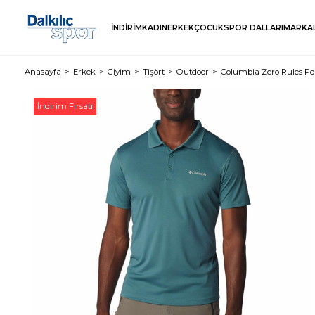
İNDİRİM
KADIN
ERKEK
ÇOCUK
SPOR DALLARI
MARKA
Anasayfa
Erkek
Giyim
Tişört
Outdoor
Columbia Zero Rules Pol
İndirim Fırsatı