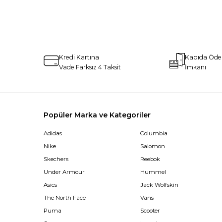
Kredi Kartına
Kapıda Öd
Vade Farksız 4 Taksit
İmkanı
Popüler Marka ve Kategoriler
Adidas
Columbia
Nike
Salomon
Skechers
Reebok
Under Armour
Hummel
Asics
Jack Wolfskin
The North Face
Vans
Puma
Scooter