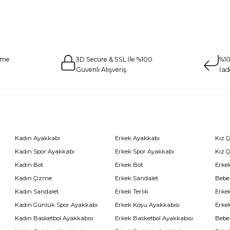
eme
3D Secure & SSL İle %100
%10
Güvenli Alışveriş
İad
Kadın Ayakkabı
Erkek Ayakkabı
Kız 
Kadın Spor Ayakkabı
Erkek Spor Ayakkabı
Kız 
Kadın Bot
Erkek Bot
Erkek
Kadın Çizme
Erkek Sandalet
Bebe
Kadın Sandalet
Erkek Terlik
Erke
Kadın Günlük Spor Ayakkabı
Erkek Koşu Ayakkabısı
Erke
Kadın Basketbol Ayakkabısı
Erkek Basketbol Ayakkabısı
Bebe