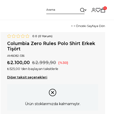
0
< < Önceki Sayfaya Dön
0.0
(
0
Yorum)
Columbia Zero Rules Polo Shirt Erkek
Tişört
AM6082-336
₺2.100,00
₺2.999,90
30
₺525,00
'den başlayan taksitlerle
Diğer taksit seçenekleri
Ürün stoklarımızda kalmamıştır.