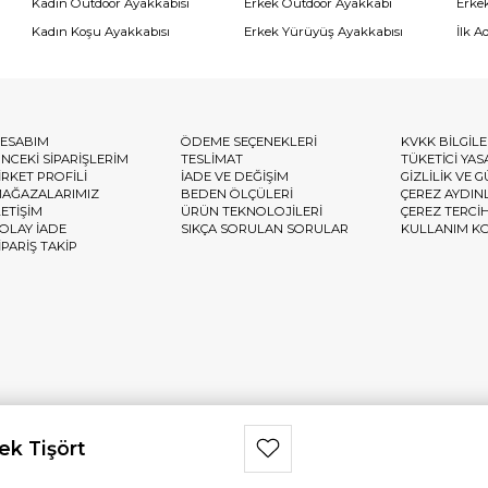
Kadın Outdoor Ayakkabısı
Erkek Outdoor Ayakkabı
Erke
Kadın Koşu Ayakkabısı
Erkek Yürüyüş Ayakkabısı
İlk A
ESABIM
ÖDEME SEÇENEKLERİ
KVKK BİLGİL
NCEKİ SİPARİŞLERİM
TESLİMAT
TÜKETİCİ YAS
İRKET PROFİLİ
İADE VE DEĞİŞİM
GİZLİLİK VE 
AĞAZALARIMIZ
BEDEN ÖLÇÜLERİ
ÇEREZ AYDIN
LETİŞİM
ÜRÜN TEKNOLOJİLERİ
ÇEREZ TERCİ
OLAY İADE
SIKÇA SORULAN SORULAR
KULLANIM K
İPARİŞ TAKİP
ek Tişört