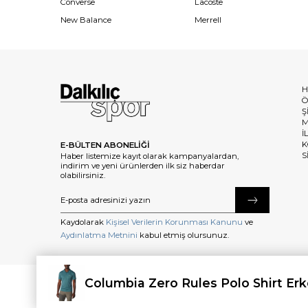
Converse
Lacoste
New Balance
Merrell
H
Ö
Ş
M
İ
K
E-BÜLTEN ABONELİĞİ
S
Haber listemize kayıt olarak kampanyalardan,
indirim ve yeni ürünlerden ilk siz haberdar
olabilirsiniz.
Kaydolarak
Kişisel Verilerin Korunması Kanunu
ve
Aydınlatma Metnini
kabul etmiş olursunuz.
Columbia Zero Rules Polo Shirt Erk
©2025 dalkilicspor.com.tr. Tüm Hakları Saklıdır.