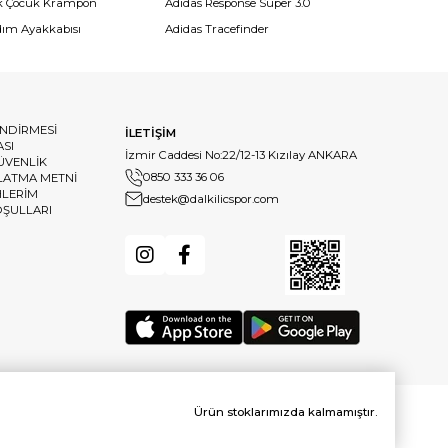
k Çocuk Krampon
Adidas Response Super 3.0
dım Ayakkabısı
Adidas Tracefinder
ENDİRMESİ
İLETİŞİM
ASI
İzmir Caddesi No:22/12-13 Kızılay ANKARA
GÜVENLİK
0850 333 36 06
LATMA METNİ
HLERİM
destek@dalkilicspor.com
OŞULLARI
Ürün stoklarımızda kalmamıştır.