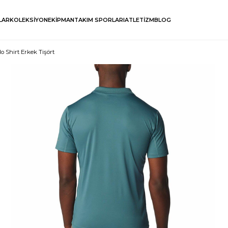
LAR
KOLEKSİYON
EKİPMAN
TAKIM SPORLARI
ATLETİZM
BLOG
o Shirt Erkek Tişört