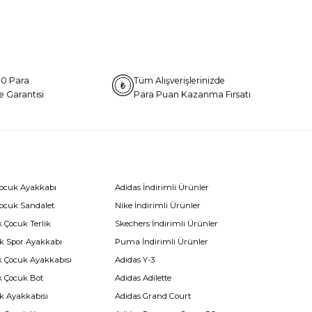
0 Para
Tüm Alışverişlerinizde
e Garantisi
Para Puan Kazanma Fırsatı
Çocuk Ayakkabı
Adidas İndirimli Ürünler
Çocuk Sandalet
Nike İndirimli Ürünler
 Çocuk Terlik
Skechers İndirimli Ürünler
k Spor Ayakkabı
Puma İndirimli Ürünler
k Çocuk Ayakkabısı
Adidas Y-3
k Çocuk Bot
Adidas Adilette
k Ayakkabısı
Adidas Grand Court