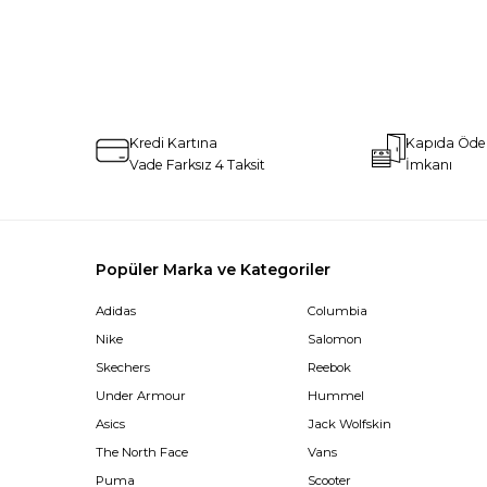
Kredi Kartına
Kapıda Öd
Vade Farksız 4 Taksit
İmkanı
Popüler Marka ve Kategoriler
Adidas
Columbia
Nike
Salomon
Skechers
Reebok
Under Armour
Hummel
Asics
Jack Wolfskin
The North Face
Vans
Puma
Scooter