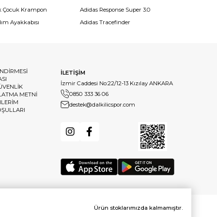
k Çocuk Krampon
Adidas Response Super 3.0
dım Ayakkabısı
Adidas Tracefinder
ENDİRMESİ
İLETİŞİM
ASI
İzmir Caddesi No:22/12-13 Kızılay ANKARA
GÜVENLİK
0850 333 36 06
LATMA METNİ
HLERİM
destek@dalkilicspor.com
OŞULLARI
Ürün stoklarımızda kalmamıştır.