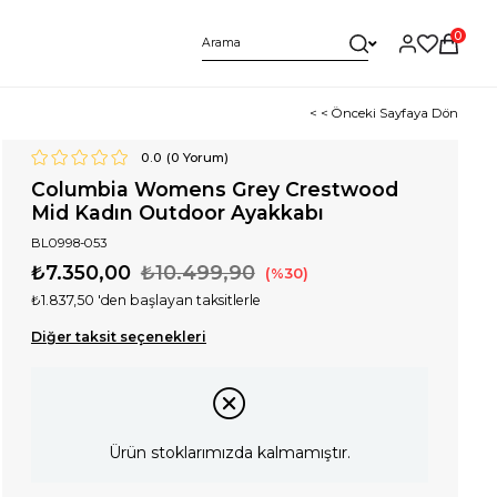
0
< < Önceki Sayfaya Dön
0.0
(
0
Yorum)
Columbia Womens Grey Crestwood
Mid Kadın Outdoor Ayakkabı
BL0998-053
₺7.350,00
₺10.499,90
30
₺1.837,50
'den başlayan taksitlerle
Diğer taksit seçenekleri
Ürün stoklarımızda kalmamıştır.