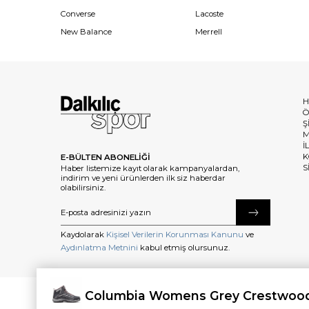
Converse
Lacoste
New Balance
Merrell
H
Ö
Ş
M
İ
K
E-BÜLTEN ABONELİĞİ
S
Haber listemize kayıt olarak kampanyalardan,
indirim ve yeni ürünlerden ilk siz haberdar
olabilirsiniz.
Kaydolarak
Kişisel Verilerin Korunması Kanunu
ve
Aydınlatma Metnini
kabul etmiş olursunuz.
Columbia Womens Grey Crestwood
©2025 dalkilicspor.com.tr. Tüm Hakları Saklıdır.