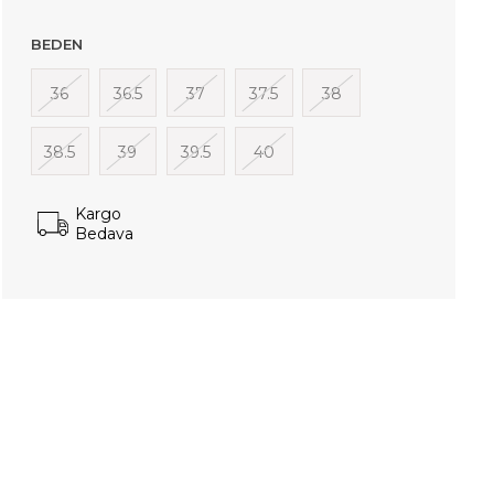
BEDEN
36
36.5
37
37.5
38
38.5
39
39.5
40
Kargo
Bedava