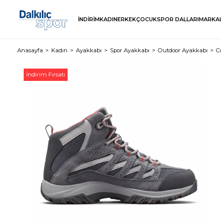
İNDİRİM
KADIN
ERKEK
ÇOCUK
SPOR DALLARI
MARKA
Anasayfa
Kadın
Ayakkabı
Spor Ayakkabı
Outdoor Ayakkabı
C
İndirim Fırsatı