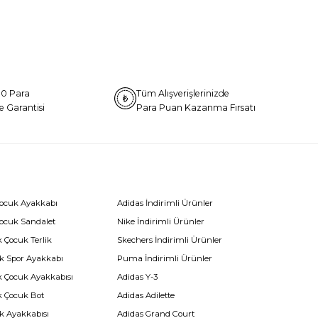
0 Para
Tüm Alışverişlerinizde
e Garantisi
Para Puan Kazanma Fırsatı
Çocuk Ayakkabı
Adidas İndirimli Ürünler
Çocuk Sandalet
Nike İndirimli Ürünler
 Çocuk Terlik
Skechers İndirimli Ürünler
k Spor Ayakkabı
Puma İndirimli Ürünler
k Çocuk Ayakkabısı
Adidas Y-3
k Çocuk Bot
Adidas Adilette
k Ayakkabısı
Adidas Grand Court