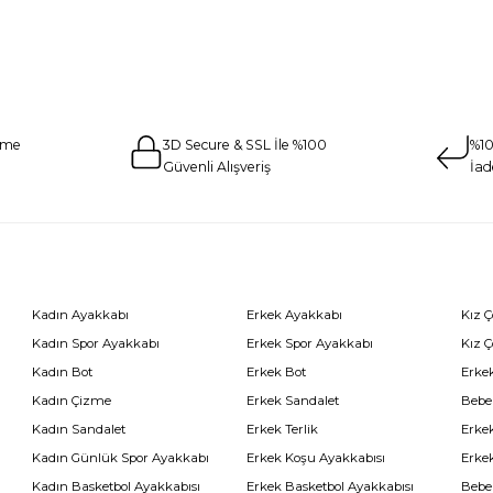
eme
3D Secure & SSL İle %100
%10
Güvenli Alışveriş
İad
Kadın Ayakkabı
Erkek Ayakkabı
Kız 
Kadın Spor Ayakkabı
Erkek Spor Ayakkabı
Kız 
Kadın Bot
Erkek Bot
Erkek
Kadın Çizme
Erkek Sandalet
Bebe
Kadın Sandalet
Erkek Terlik
Erke
Kadın Günlük Spor Ayakkabı
Erkek Koşu Ayakkabısı
Erke
Kadın Basketbol Ayakkabısı
Erkek Basketbol Ayakkabısı
Bebe