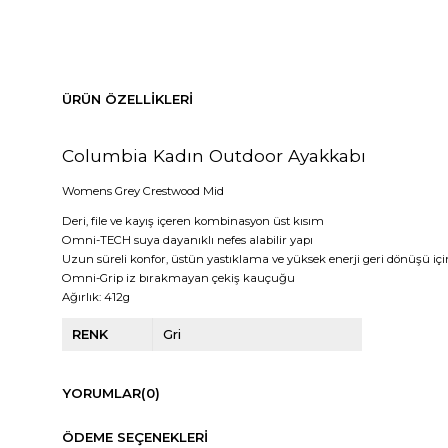
ÜRÜN ÖZELLIKLERI
Columbia Kadın Outdoor Ayakkabı
Womens Grey Crestwood Mid
Deri, file ve kayış içeren kombinasyon üst kısım
Omni-TECH suya dayanıklı nefes alabilir yapı
Uzun süreli konfor, üstün yastıklama ve yüksek enerji geri dönüşü içi
Omni-Grip iz bırakmayan çekiş kauçuğu
Ağırlık: 412g
RENK
Gri
YORUMLAR
(0)
ÖDEME SEÇENEKLERI