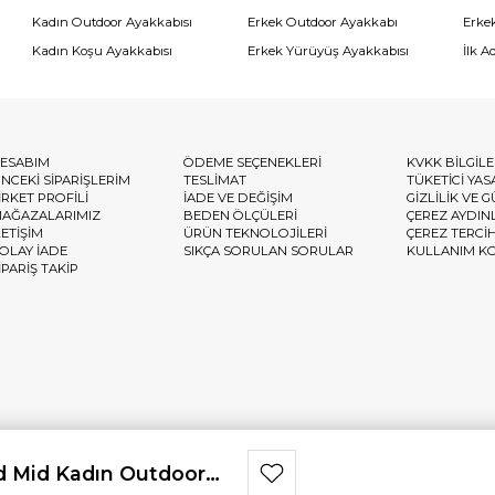
Kadın Outdoor Ayakkabısı
Erkek Outdoor Ayakkabı
Erke
Kadın Koşu Ayakkabısı
Erkek Yürüyüş Ayakkabısı
İlk A
ESABIM
ÖDEME SEÇENEKLERİ
KVKK BİLGİL
NCEKİ SİPARİŞLERİM
TESLİMAT
TÜKETİCİ YAS
İRKET PROFİLİ
İADE VE DEĞİŞİM
GİZLİLİK VE 
AĞAZALARIMIZ
BEDEN ÖLÇÜLERİ
ÇEREZ AYDIN
LETİŞİM
ÜRÜN TEKNOLOJİLERİ
ÇEREZ TERCİ
OLAY İADE
SIKÇA SORULAN SORULAR
KULLANIM K
İPARİŞ TAKİP
 Mid Kadın Outdoor