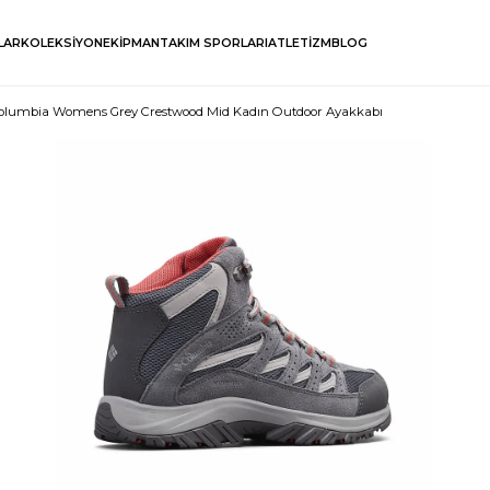
LAR
KOLEKSİYON
EKİPMAN
TAKIM SPORLARI
ATLETİZM
BLOG
olumbia Womens Grey Crestwood Mid Kadın Outdoor Ayakkabı