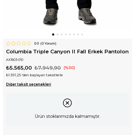
0.0
(
0
Yorum)
Columbia Triple Canyon II Fall Erkek Pantolon
AX1603-010
₺5.565,00
₺7.949,90
30
₺1.391,25
'den başlayan taksitlerle
Diğer taksit seçenekleri
Ürün stoklarımızda kalmamıştır.