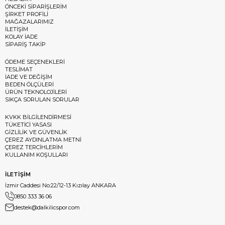
ÖNCEKİ SİPARİŞLERİM
ŞİRKET PROFİLİ
MAĞAZALARIMIZ
İLETİŞİM
KOLAY İADE
SİPARİŞ TAKİP
ÖDEME SEÇENEKLERİ
TESLİMAT
İADE VE DEĞİŞİM
BEDEN ÖLÇÜLERİ
ÜRÜN TEKNOLOJİLERİ
SIKÇA SORULAN SORULAR
KVKK BİLGİLENDİRMESİ
TÜKETİCİ YASASI
GİZLİLİK VE GÜVENLİK
ÇEREZ AYDINLATMA METNİ
ÇEREZ TERCİHLERİM
KULLANIM KOŞULLARI
İLETİŞİM
İzmir Caddesi No:22/12-13 Kızılay ANKARA
0850 333 36 06
destek@dalkilicspor.com