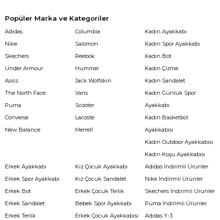
Popüler Marka ve Kategoriler
Adidas
Columbia
Kadın Ayakkabı
Nike
Salomon
Kadın Spor Ayakkabı
Skechers
Reebok
Kadın Bot
Under Armour
Hummel
Kadın Çizme
Asics
Jack Wolfskin
Kadın Sandalet
The North Face
Vans
Kadın Günlük Spor
Puma
Scooter
Ayakkabı
Converse
Lacoste
Kadın Basketbol
New Balance
Merrell
Ayakkabısı
Kadın Outdoor Ayakkabısı
Kadın Koşu Ayakkabısı
Erkek Ayakkabı
Kız Çocuk Ayakkabı
Adidas İndirimli Ürünler
Erkek Spor Ayakkabı
Kız Çocuk Sandalet
Nike İndirimli Ürünler
Erkek Bot
Erkek Çocuk Terlik
Skechers İndirimli Ürünler
Erkek Sandalet
Bebek Spor Ayakkabı
Puma İndirimli Ürünler
Erkek Terlik
Erkek Çocuk Ayakkabısı
Adidas Y-3