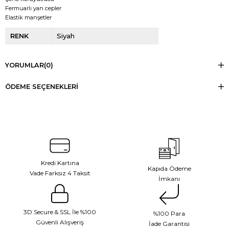
Fermuarlı yan cepler
Elastik manşetler
RENK
Siyah
YORUMLAR
(0)
ÖDEME SEÇENEKLERI
Kredi Kartına
Kapıda Ödeme
Vade Farksız 4 Taksit
İmkanı
3D Secure & SSL İle %100
%100 Para
Güvenli Alışveriş
İade Garantisi