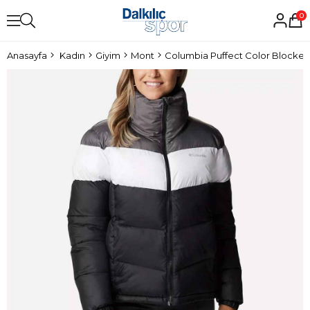
0
Anasayfa
Kadın
Giyim
Mont
Columbia Puffect Color Blocke