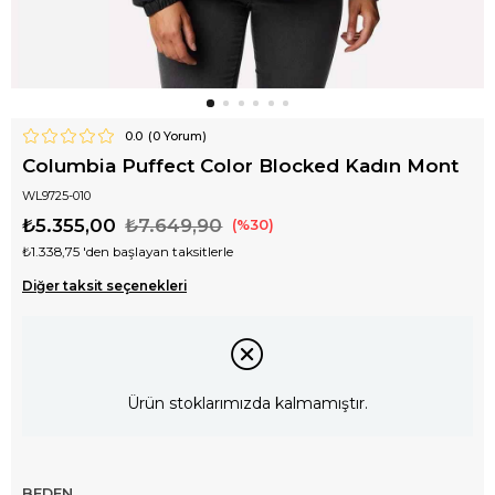
0.0
(
0
Yorum)
Columbia Puffect Color Blocked Kadın Mont
WL9725-010
₺5.355,00
₺7.649,90
30
₺1.338,75
'den başlayan taksitlerle
Diğer taksit seçenekleri
Ürün stoklarımızda kalmamıştır.
BEDEN