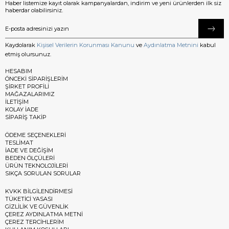
Haber listemize kayıt olarak kampanyalardan, indirim ve yeni ürünlerden ilk siz
haberdar olabilirsiniz.
Kaydolarak
Kişisel Verilerin Korunması Kanunu
ve
Aydınlatma Metnini
kabul
etmiş olursunuz.
HESABIM
ÖNCEKİ SİPARİŞLERİM
ŞİRKET PROFİLİ
MAĞAZALARIMIZ
İLETİŞİM
KOLAY İADE
SİPARİŞ TAKİP
ÖDEME SEÇENEKLERİ
TESLİMAT
İADE VE DEĞİŞİM
BEDEN ÖLÇÜLERİ
ÜRÜN TEKNOLOJİLERİ
SIKÇA SORULAN SORULAR
KVKK BİLGİLENDİRMESİ
TÜKETİCİ YASASI
GİZLİLİK VE GÜVENLİK
ÇEREZ AYDINLATMA METNİ
ÇEREZ TERCİHLERİM