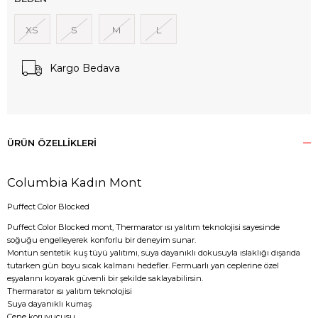
XS
S
M
L
Kargo Bedava
ÜRÜN ÖZELLIKLERI
Columbia Kadın Mont
Puffect Color Blocked
Puffect Color Blocked mont, Thermarator ısı yalıtım teknolojisi sayesinde
soğuğu engelleyerek konforlu bir deneyim sunar.
Montun sentetik kuş tüyü yalıtımı, suya dayanıklı dokusuyla ıslaklığı dışarıda
tutarken gün boyu sıcak kalmanı hedefler. Fermuarlı yan ceplerine özel
eşyalarını koyarak güvenli bir şekilde saklayabilirsin.
Thermarator ısı yalıtım teknolojisi
Suya dayanıklı kumaş
Çene koruyucusu