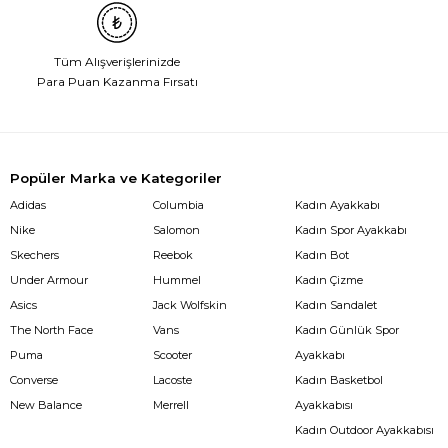
Tüm Alışverişlerinizde
Para Puan Kazanma Fırsatı
Popüler Marka ve Kategoriler
Adidas
Columbia
Kadın Ayakkabı
Nike
Salomon
Kadın Spor Ayakkabı
Skechers
Reebok
Kadın Bot
Under Armour
Hummel
Kadın Çizme
Asics
Jack Wolfskin
Kadın Sandalet
The North Face
Vans
Kadın Günlük Spor
Puma
Scooter
Ayakkabı
Converse
Lacoste
Kadın Basketbol
New Balance
Merrell
Ayakkabısı
Kadın Outdoor Ayakkabısı