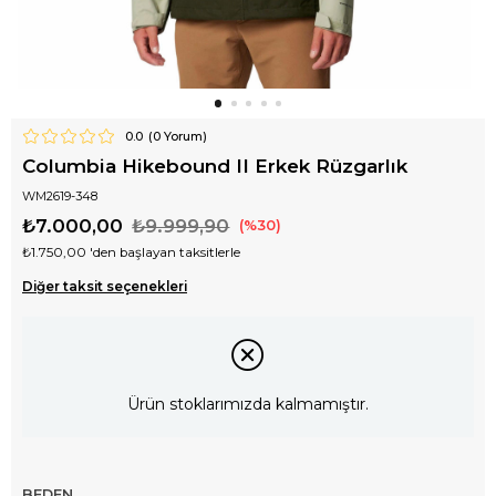
0.0
(
0
Yorum)
Columbia Hikebound II Erkek Rüzgarlık
WM2619-348
₺7.000,00
₺9.999,90
30
₺1.750,00
'den başlayan taksitlerle
Diğer taksit seçenekleri
Ürün stoklarımızda kalmamıştır.
BEDEN