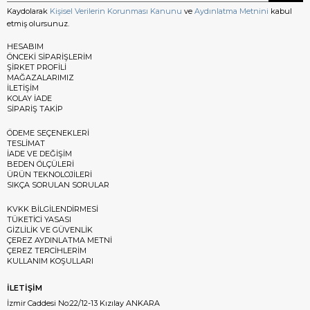
Kaydolarak
Kişisel Verilerin Korunması Kanunu
ve
Aydınlatma Metnini
kabul
etmiş olursunuz.
HESABIM
ÖNCEKİ SİPARİŞLERİM
ŞİRKET PROFİLİ
MAĞAZALARIMIZ
İLETİŞİM
KOLAY İADE
SİPARİŞ TAKİP
ÖDEME SEÇENEKLERİ
TESLİMAT
İADE VE DEĞİŞİM
BEDEN ÖLÇÜLERİ
ÜRÜN TEKNOLOJİLERİ
SIKÇA SORULAN SORULAR
KVKK BİLGİLENDİRMESİ
TÜKETİCİ YASASI
GİZLİLİK VE GÜVENLİK
ÇEREZ AYDINLATMA METNİ
ÇEREZ TERCİHLERİM
KULLANIM KOŞULLARI
İLETİŞİM
İzmir Caddesi No:22/12-13 Kızılay ANKARA