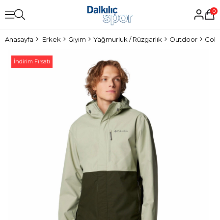
0
Anasayfa
Erkek
Giyim
Yağmurluk / Rüzgarlık
Outdoor
Colu
İndirim Fırsatı