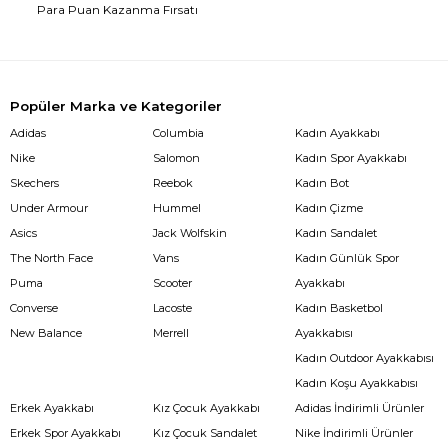
Para Puan Kazanma Fırsatı
Popüler Marka ve Kategoriler
Adidas
Columbia
Kadın Ayakkabı
Nike
Salomon
Kadın Spor Ayakkabı
Skechers
Reebok
Kadın Bot
Under Armour
Hummel
Kadın Çizme
Asics
Jack Wolfskin
Kadın Sandalet
The North Face
Vans
Kadın Günlük Spor
Puma
Scooter
Ayakkabı
Converse
Lacoste
Kadın Basketbol
New Balance
Merrell
Ayakkabısı
Kadın Outdoor Ayakkabısı
Kadın Koşu Ayakkabısı
Erkek Ayakkabı
Kız Çocuk Ayakkabı
Adidas İndirimli Ürünler
Erkek Spor Ayakkabı
Kız Çocuk Sandalet
Nike İndirimli Ürünler