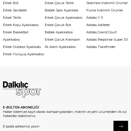
Erkek Bot
Erkek Çocuk Terlik
Skechers İndirimli Ürünler
Erkek Sandalet
Bebek Spor Ayakkabı
Puma İndirimli Ürünler
Erkek Terlik
Erkek Çocuk Ayakkabısı
Adidas Y-3
Erkek Koşu Ayakkabısı
Erkek Çocuk Bot
Adidas Adilette
Erkek Basketbol
Bebek Ayakkabısı
Adidas Grand Court
Ayakkabısı
Erkek Çocuk Krampon
Adidas Response Super 3.0
Erkek Outdoor Ayakkabı
İlk Adım Ayakkabısı
Adidas Tracefinder
Erkek Yürüyüş Ayakkabısı
E-BÜLTEN ABONELİĞİ
Haber listemize kayıt olarak kampanyalardan, indirim ve yeni ürünlerden ilk siz
haberdar olabilirsiniz.