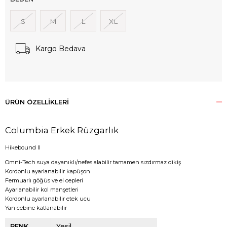
S
M
L
XL
Kargo Bedava
ÜRÜN ÖZELLIKLERI
Columbia Erkek Rüzgarlık
Hikebound II
Omni-Tech suya dayanıklı/nefes alabilir tamamen sızdırmaz dikiş
Kordonlu ayarlanabilir kapüşon
Fermuarlı göğüs ve el cepleri
Ayarlanabilir kol manşetleri
Kordonlu ayarlanabilir etek ucu
Yan cebine katlanabilir
RENK
Yeşil