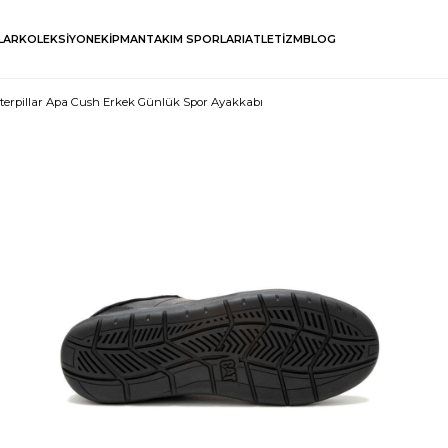
LAR
KOLEKSİYON
EKİPMAN
TAKIM SPORLARI
ATLETİZM
BLOG
terpillar Apa Cush Erkek Günlük Spor Ayakkabı