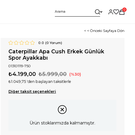
0
< < Önceki Sayfaya Dön
0.0
(
0
Yorum)
Caterpillar Apa Cush Erkek Günlük
Spor Ayakkabı
013101119-750
₺4.199,00
₺5.999,00
30
₺1.049,75
'den başlayan taksitlerle
Diğer taksit seçenekleri
Ürün stoklarımızda kalmamıştır.