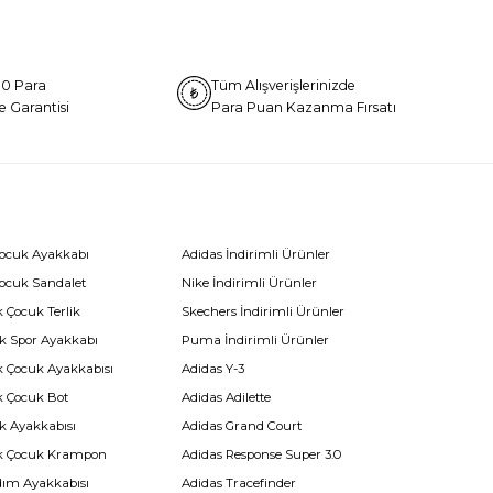
0 Para
Tüm Alışverişlerinizde
e Garantisi
Para Puan Kazanma Fırsatı
Çocuk Ayakkabı
Adidas İndirimli Ürünler
Çocuk Sandalet
Nike İndirimli Ürünler
 Çocuk Terlik
Skechers İndirimli Ürünler
k Spor Ayakkabı
Puma İndirimli Ürünler
k Çocuk Ayakkabısı
Adidas Y-3
k Çocuk Bot
Adidas Adilette
k Ayakkabısı
Adidas Grand Court
k Çocuk Krampon
Adidas Response Super 3.0
dım Ayakkabısı
Adidas Tracefinder