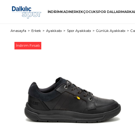
İNDİRİM
KADIN
ERKEK
ÇOCUK
SPOR DALLARI
MARKA
Anasayfa
Erkek
Ayakkabı
Spor Ayakkabı
Günlük Ayakkabı
Ca
İndirim Fırsatı