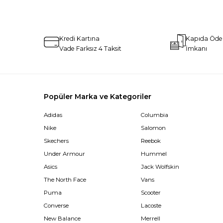
Kredi Kartına
Kapıda Öd
Vade Farksız 4 Taksit
İmkanı
Popüler Marka ve Kategoriler
Adidas
Columbia
Nike
Salomon
Skechers
Reebok
Under Armour
Hummel
Asics
Jack Wolfskin
The North Face
Vans
Puma
Scooter
Converse
Lacoste
New Balance
Merrell