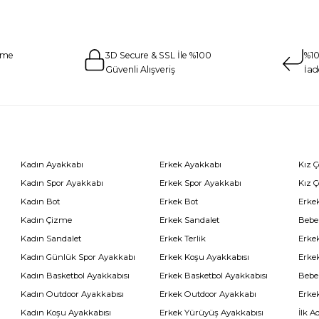
eme
3D Secure & SSL İle %100
%10
Güvenli Alışveriş
İad
Kadın Ayakkabı
Erkek Ayakkabı
Kız 
Kadın Spor Ayakkabı
Erkek Spor Ayakkabı
Kız 
Kadın Bot
Erkek Bot
Erkek
Kadın Çizme
Erkek Sandalet
Bebe
Kadın Sandalet
Erkek Terlik
Erke
Kadın Günlük Spor Ayakkabı
Erkek Koşu Ayakkabısı
Erke
Kadın Basketbol Ayakkabısı
Erkek Basketbol Ayakkabısı
Bebe
Kadın Outdoor Ayakkabısı
Erkek Outdoor Ayakkabı
Erke
Kadın Koşu Ayakkabısı
Erkek Yürüyüş Ayakkabısı
İlk A