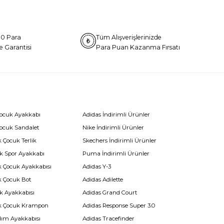
0 Para
Tüm Alışverişlerinizde
e Garantisi
Para Puan Kazanma Fırsatı
Çocuk Ayakkabı
Adidas İndirimli Ürünler
Çocuk Sandalet
Nike İndirimli Ürünler
 Çocuk Terlik
Skechers İndirimli Ürünler
k Spor Ayakkabı
Puma İndirimli Ürünler
k Çocuk Ayakkabısı
Adidas Y-3
k Çocuk Bot
Adidas Adilette
k Ayakkabısı
Adidas Grand Court
k Çocuk Krampon
Adidas Response Super 3.0
dım Ayakkabısı
Adidas Tracefinder