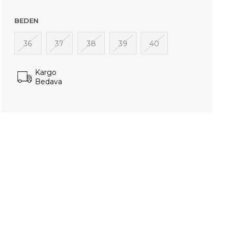
BEDEN
36
37
38
39
40
Kargo
Bedava