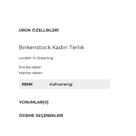
ÜRÜN ÖZELLIKLERI
Birkenstock Kadın Terlik
London Vl Shearling
Eva dış taban
Mantar taban
RENK
Kahverengi
YORUMLAR
(0)
ÖDEME SEÇENEKLERI