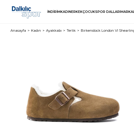
İNDİRİM
KADIN
ERKEK
ÇOCUK
SPOR DALLARI
MARKA
Anasayfa
Kadın
Ayakkabı
Terlik
Birkenstock London Vl Shearling