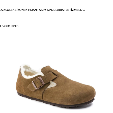
LAR
KOLEKSİYON
EKİPMAN
TAKIM SPORLARI
ATLETİZM
BLOG
 Kadın Terlik