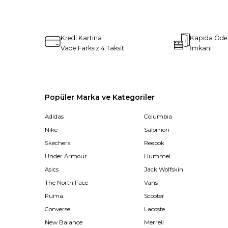
Kredi Kartına
Kapıda Öd
Vade Farksız 4 Taksit
İmkanı
Popüler Marka ve Kategoriler
Adidas
Columbia
Nike
Salomon
Skechers
Reebok
Under Armour
Hummel
Asics
Jack Wolfskin
The North Face
Vans
Puma
Scooter
Converse
Lacoste
New Balance
Merrell