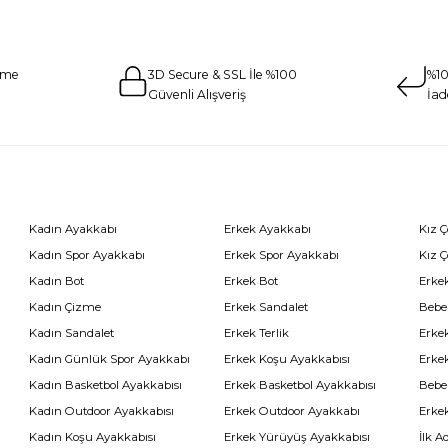
eme
3D Secure & SSL İle %100
%10
Güvenli Alışveriş
İad
Kadın Ayakkabı
Erkek Ayakkabı
Kız 
Kadın Spor Ayakkabı
Erkek Spor Ayakkabı
Kız 
Kadın Bot
Erkek Bot
Erkek
Kadın Çizme
Erkek Sandalet
Bebe
Kadın Sandalet
Erkek Terlik
Erke
Kadın Günlük Spor Ayakkabı
Erkek Koşu Ayakkabısı
Erke
Kadın Basketbol Ayakkabısı
Erkek Basketbol Ayakkabısı
Bebe
Kadın Outdoor Ayakkabısı
Erkek Outdoor Ayakkabı
Erke
Kadın Koşu Ayakkabısı
Erkek Yürüyüş Ayakkabısı
İlk A