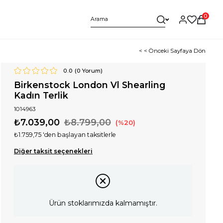
0
< < Önceki Sayfaya Dön
0.0
(
0
Yorum)
Birkenstock London Vl Shearling
Kadın Terlik
1014963
₺7.039,00
₺8.799,00
20
₺1.759,75
'den başlayan taksitlerle
Diğer taksit seçenekleri
Ürün stoklarımızda kalmamıştır.