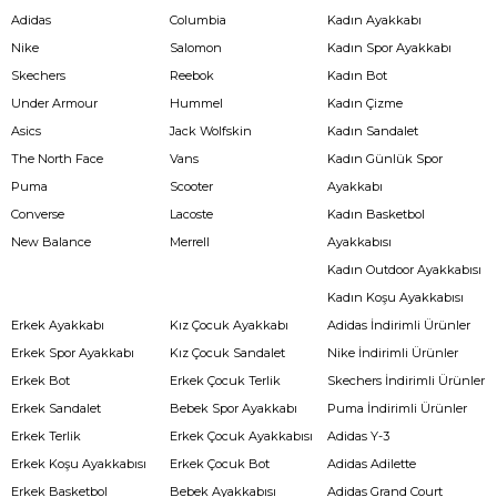
Adidas
Columbia
Kadın Ayakkabı
Nike
Salomon
Kadın Spor Ayakkabı
Skechers
Reebok
Kadın Bot
Under Armour
Hummel
Kadın Çizme
Asics
Jack Wolfskin
Kadın Sandalet
The North Face
Vans
Kadın Günlük Spor
Puma
Scooter
Ayakkabı
Converse
Lacoste
Kadın Basketbol
New Balance
Merrell
Ayakkabısı
Kadın Outdoor Ayakkabısı
Kadın Koşu Ayakkabısı
Erkek Ayakkabı
Kız Çocuk Ayakkabı
Adidas İndirimli Ürünler
Erkek Spor Ayakkabı
Kız Çocuk Sandalet
Nike İndirimli Ürünler
Erkek Bot
Erkek Çocuk Terlik
Skechers İndirimli Ürünler
Erkek Sandalet
Bebek Spor Ayakkabı
Puma İndirimli Ürünler
Erkek Terlik
Erkek Çocuk Ayakkabısı
Adidas Y-3
Erkek Koşu Ayakkabısı
Erkek Çocuk Bot
Adidas Adilette
Erkek Basketbol
Bebek Ayakkabısı
Adidas Grand Court