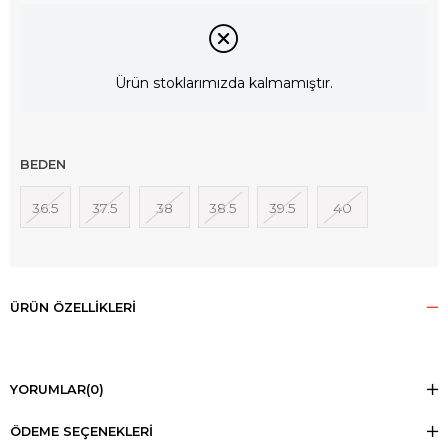
Ürün stoklarımızda kalmamıştır.
BEDEN
36.5
37.5
38
38.5
39.5
40
ÜRÜN ÖZELLIKLERI
YORUMLAR
(0)
ÖDEME SEÇENEKLERI