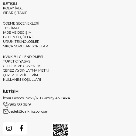
İLETİŞİM
KOLAY İADE
SİPARİŞ TAKİP
ÖDEME SEÇENEKLERİ
TESLİMAT
İADE VE DEĞİŞİM
BEDEN ÖLÇÜLERİ
ÜRÜN TEKNOLOJİLERİ
SIKÇA SORULAN SORULAR
KVKK BİLGİLENDİRMESİ
TÜKETİCİ YASASI
GİZLİLİK VE GÜVENLİK
ÇEREZ AYDINLATMA METNİ
ÇEREZ TERCİHLERİM
KULLANIM KOŞULLARI
İLETİŞİM
İzmir Caddesi No:22/12-13 Kızılay ANKARA
0850 333 36 06
destek@dalkilicspor.com