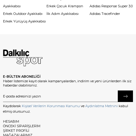
Ayakkabısı
Erkek Çocuk Krampon
Adidas Response Super 3.0
Erkek Outdoor Ayakkabı
İlk Adım Ayakkabısı
Adidas Tracefinder
Erkek Yürüyüş Ayakkabısı
E-BÜLTEN ABONELİĞİ
Haber listemize kayıt olarak kampanyalardan, indirim ve yeni ürünlerden ilk siz
haberdar olabilirsiniz.
Kaydolarak
Kişisel Verilerin Korunması Kanunu
ve
Aydınlatma Metnini
kabul
etmiş olursunuz.
HESABIM
ÖNCEKİ SİPARİŞLERİM
ŞİRKET PROFİLİ
MAĞAZALARIMIZ