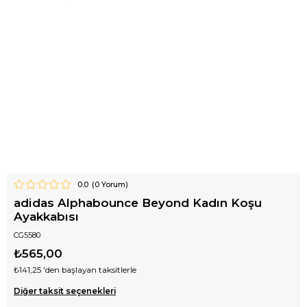
0.0
(
0
Yorum)
adidas Alphabounce Beyond Kadın Koşu
Ayakkabısı
CG5580
₺565,00
₺141,25
'den başlayan taksitlerle
Diğer taksit seçenekleri