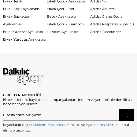
Erkek Terlik
Erkek Çocuk Ayakkabısı
Adidas Y-3
Erkek Koşu Ayakkabısı
Erkek Çocuk Bot
Adidas Adilette
Erkek Basketbol
Bebek Ayakkabısı
Adidas Grand Court
Ayakkabısı
Erkek Çocuk Krampon
Adidas Response Super 3.0
Erkek Outdoor Ayakkabı
İlk Adım Ayakkabısı
Adidas Tracefinder
Erkek Yürüyüş Ayakkabısı
E-BÜLTEN ABONELİĞİ
Haber listemize kayıt olarak kampanyalardan, indirim ve yeni ürünlerden ilk siz
haberdar olabilirsiniz.
Kaydolarak
Kişisel Verilerin Korunması Kanunu
ve
Aydınlatma Metnini
kabul
etmiş olursunuz.