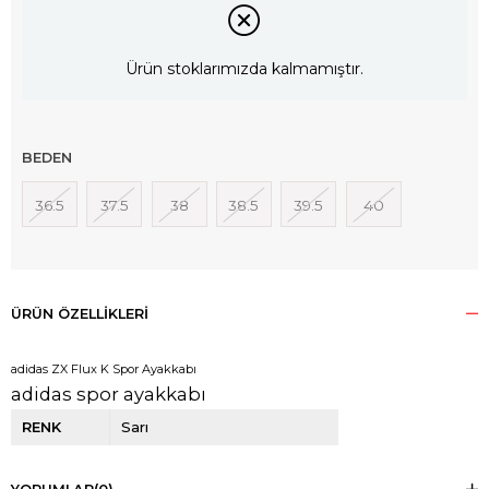
Ürün stoklarımızda kalmamıştır.
BEDEN
36.5
37.5
38
38.5
39.5
40
ÜRÜN ÖZELLIKLERI
adidas ZX Flux K Spor Ayakkabı
adidas spor ayakkabı
RENK
Sarı