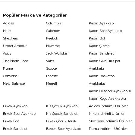
Popüler Marka ve Kategoriler
Adidas
Columbia
Kadın Ayakkabı
Nike
Salomon
Kadın Spor Ayakkabı
Skechers
Reebok
Kadın Bot
Under Armour
Hummel
Kadın Çizme
Asics
Jack Wolfskin
Kadın Sandalet
The North Face
Vans
Kadın Günlük Spor
Puma
Scooter
Ayakkabı
Converse
Lacoste
Kadın Basketbol
New Balance
Merrell
Ayakkabısı
Kadın Outdoor Ayakkabısı
Kadın Koşu Ayakkabısı
Erkek Ayakkabı
Kız Çocuk Ayakkabı
Adidas İndirimli Ürünler
Erkek Spor Ayakkabı
Kız Çocuk Sandalet
Nike İndirimli Ürünler
Erkek Bot
Erkek Çocuk Terlik
Skechers İndirimli Ürünler
Erkek Sandalet
Bebek Spor Ayakkabı
Puma İndirimli Ürünler