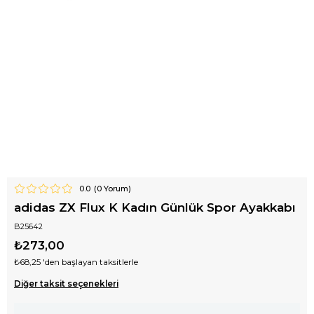
0.0
(
0
Yorum)
adidas ZX Flux K Kadın Günlük Spor Ayakkabı
B25642
₺273,00
₺68,25
'den başlayan taksitlerle
Diğer taksit seçenekleri