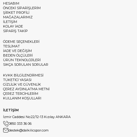
HESABIM
ÖNCEKİ SİPARİŞLERİM
ŞİRKET PROFİLİ
MAĞAZALARIMIZ
İLETİŞİM
KOLAY İADE
SİPARİŞ TAKİP
ÖDEME SEÇENEKLERİ
TESLİMAT
İADE VE DEĞİŞİM
BEDEN ÖLÇÜLERİ
ÜRÜN TEKNOLOJİLERİ
SIKÇA SORULAN SORULAR
KVKK BİLGİLENDİRMESİ
TÜKETİCİ YASASI
GİZLİLİK VE GÜVENLİK
ÇEREZ AYDINLATMA METNİ
ÇEREZ TERCİHLERİM
KULLANIM KOŞULLARI
İLETİŞİM
İzmir Caddesi No:22/12-13 Kızılay ANKARA
0850 333 36 06
destek@dalkilicspor.com