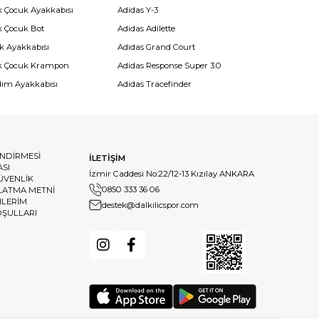
k Çocuk Ayakkabısı
Adidas Y-3
k Çocuk Bot
Adidas Adilette
k Ayakkabısı
Adidas Grand Court
k Çocuk Krampon
Adidas Response Super 3.0
dım Ayakkabısı
Adidas Tracefinder
ENDİRMESİ
İLETİŞİM
ASI
İzmir Caddesi No:22/12-13 Kızılay ANKARA
GÜVENLİK
0850 333 36 06
LATMA METNİ
HLERİM
destek@dalkilicspor.com
OŞULLARI