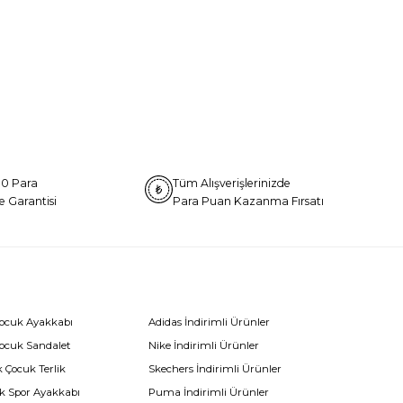
0 Para
Tüm Alışverişlerinizde
e Garantisi
Para Puan Kazanma Fırsatı
Çocuk Ayakkabı
Adidas İndirimli Ürünler
Çocuk Sandalet
Nike İndirimli Ürünler
 Çocuk Terlik
Skechers İndirimli Ürünler
k Spor Ayakkabı
Puma İndirimli Ürünler