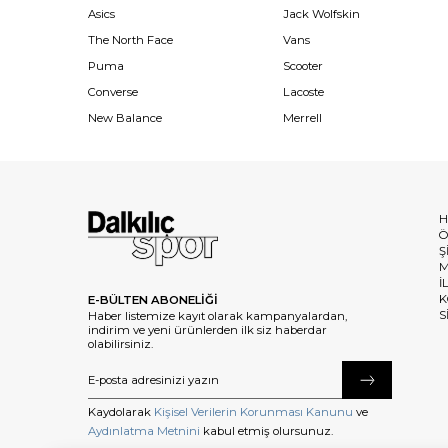
Asics
Jack Wolfskin
The North Face
Vans
Puma
Scooter
Converse
Lacoste
New Balance
Merrell
H
Ö
Ş
M
İ
K
E-BÜLTEN ABONELİĞİ
S
Haber listemize kayıt olarak kampanyalardan,
indirim ve yeni ürünlerden ilk siz haberdar
olabilirsiniz.
Kaydolarak
Kişisel Verilerin Korunması Kanunu
ve
Aydınlatma Metnini
kabul etmiş olursunuz.