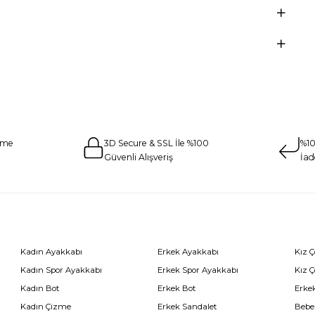
eme
3D Secure & SSL İle %100
%10
Güvenli Alışveriş
İad
Kadın Ayakkabı
Erkek Ayakkabı
Kız 
Kadın Spor Ayakkabı
Erkek Spor Ayakkabı
Kız 
Kadın Bot
Erkek Bot
Erkek
Kadın Çizme
Erkek Sandalet
Bebe