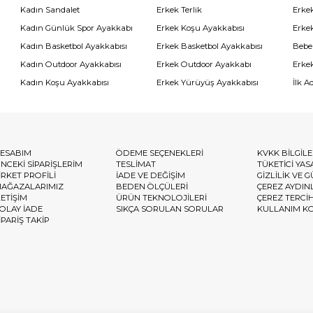
Kadın Sandalet
Erkek Terlik
Erke
Kadın Günlük Spor Ayakkabı
Erkek Koşu Ayakkabısı
Erke
Kadın Basketbol Ayakkabısı
Erkek Basketbol Ayakkabısı
Bebe
Kadın Outdoor Ayakkabısı
Erkek Outdoor Ayakkabı
Erke
Kadın Koşu Ayakkabısı
Erkek Yürüyüş Ayakkabısı
İlk A
ESABIM
ÖDEME SEÇENEKLERİ
KVKK BİLGİL
NCEKİ SİPARİŞLERİM
TESLİMAT
TÜKETİCİ YAS
İRKET PROFİLİ
İADE VE DEĞİŞİM
GİZLİLİK VE 
AĞAZALARIMIZ
BEDEN ÖLÇÜLERİ
ÇEREZ AYDIN
LETİŞİM
ÜRÜN TEKNOLOJİLERİ
ÇEREZ TERCİ
OLAY İADE
SIKÇA SORULAN SORULAR
KULLANIM K
İPARİŞ TAKİP