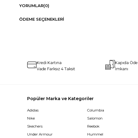
YORUMLAR
(0)
ÖDEME SEÇENEKLERI
Kredi Kartına
Kapıda Öd
Vade Farksız 4 Taksit
İmkanı
Popüler Marka ve Kategoriler
Adidas
Columbia
Nike
Salomon
Skechers
Reebok
Under Armour
Hummel