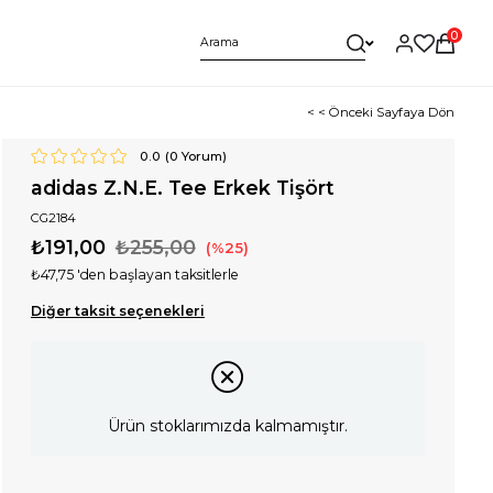
0
< < Önceki Sayfaya Dön
0.0
(
0
Yorum)
adidas Z.N.E. Tee Erkek Tişört
CG2184
₺191,00
₺255,00
25
₺47,75
'den başlayan taksitlerle
Diğer taksit seçenekleri
Ürün stoklarımızda kalmamıştır.