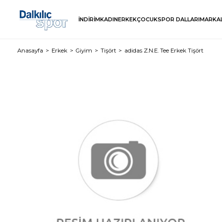
İNDİRİM
KADIN
ERKEK
ÇOCUK
SPOR DALLARI
MARKA
Anasayfa
Erkek
Giyim
Tişört
adidas Z.N.E. Tee Erkek Tişört