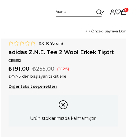
0
< < Önceki Sayfaya Dön
0.0
(
0
Yorum)
adidas Z.N.E. Tee 2 Wool Erkek Tişört
CE9552
₺191,00
₺255,00
25
₺47,75
'den başlayan taksitlerle
Diğer taksit seçenekleri
Ürün stoklarımızda kalmamıştır.