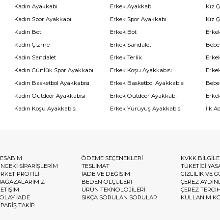
Kadın Ayakkabı
Erkek Ayakkabı
Kız 
Kadın Spor Ayakkabı
Erkek Spor Ayakkabı
Kız 
Kadın Bot
Erkek Bot
Erkek
Kadın Çizme
Erkek Sandalet
Bebe
Kadın Sandalet
Erkek Terlik
Erke
Kadın Günlük Spor Ayakkabı
Erkek Koşu Ayakkabısı
Erke
Kadın Basketbol Ayakkabısı
Erkek Basketbol Ayakkabısı
Bebe
Kadın Outdoor Ayakkabısı
Erkek Outdoor Ayakkabı
Erke
Kadın Koşu Ayakkabısı
Erkek Yürüyüş Ayakkabısı
İlk A
ESABIM
ÖDEME SEÇENEKLERİ
KVKK BİLGİL
NCEKİ SİPARİŞLERİM
TESLİMAT
TÜKETİCİ YAS
İRKET PROFİLİ
İADE VE DEĞİŞİM
GİZLİLİK VE 
AĞAZALARIMIZ
BEDEN ÖLÇÜLERİ
ÇEREZ AYDIN
LETİŞİM
ÜRÜN TEKNOLOJİLERİ
ÇEREZ TERCİ
OLAY İADE
SIKÇA SORULAN SORULAR
KULLANIM K
İPARİŞ TAKİP