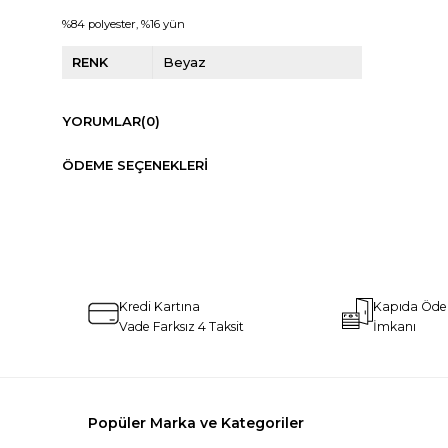
%84 polyester, %16 yün
RENK
Beyaz
YORUMLAR
(0)
ÖDEME SEÇENEKLERI
Kredi Kartına
Kapıda Öd
Vade Farksız 4 Taksit
İmkanı
Popüler Marka ve Kategoriler