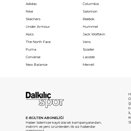
Adidas
Columbia
Nike
Salomon
Skechers
Reebok
Under Armour
Hummel
Asics
Jack Wolfskin
The North Face
Vans
Puma
Scooter
Converse
Lacoste
New Balance
Merrell
H
Ö
Ş
M
İ
K
E-BÜLTEN ABONELİĞİ
S
Haber listemize kayıt olarak kampanyalardan,
indirim ve yeni ürünlerden ilk siz haberdar
olabilirsiniz.