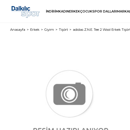
İNDİRİM
KADIN
ERKEK
ÇOCUK
SPOR DALLARI
MARKA
Anasayfa
Erkek
Giyim
Tişört
adidas Z.N.E. Tee 2 Wool Erkek Tişör