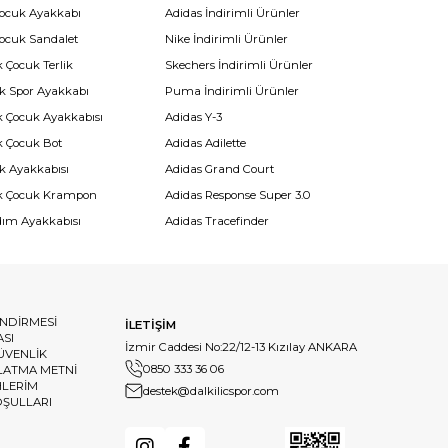
Çocuk Ayakkabı
Adidas İndirimli Ürünler
Çocuk Sandalet
Nike İndirimli Ürünler
 Çocuk Terlik
Skechers İndirimli Ürünler
k Spor Ayakkabı
Puma İndirimli Ürünler
k Çocuk Ayakkabısı
Adidas Y-3
k Çocuk Bot
Adidas Adilette
k Ayakkabısı
Adidas Grand Court
k Çocuk Krampon
Adidas Response Super 3.0
dım Ayakkabısı
Adidas Tracefinder
ENDİRMESİ
İLETİŞİM
ASI
İzmir Caddesi No:22/12-13 Kızılay ANKARA
GÜVENLİK
0850 333 36 06
LATMA METNİ
HLERİM
destek@dalkilicspor.com
OŞULLARI