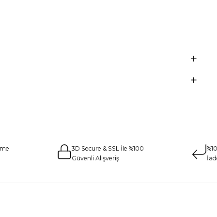
eme
3D Secure & SSL İle %100
%10
Güvenli Alışveriş
İad