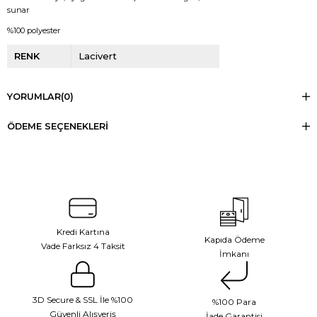
sunar
%100 polyester
RENK
Lacivert
YORUMLAR
(0)
ÖDEME SEÇENEKLERI
Kredi Kartına
Kapıda Ödeme
Vade Farksız 4 Taksit
İmkanı
3D Secure & SSL İle %100
%100 Para
Güvenli Alışveriş
İade Garantisi