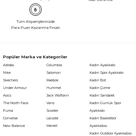
Tüm Alışverişlerinizde
Para Puan Kazanma Fırsatı
Popüler Marka ve Kategoriler
Adidas
Columbia
Kadın Ayakkabı
Nike
Salomon
Kadın Spor Ayakkabı
Skechers
Reebok
Kadın Bot
Under Armour
Hummel
Kadın Çizme
Asics
Jack Wolfskin
Kadın Sandalet
The North Face
Vans
Kadın Günlük Spor
Puma
Scooter
Ayakkabı
Converse
Lacoste
Kadın Basketbol
New Balance
Merrell
Ayakkabısı
Kadın Outdoor Ayakkabısı