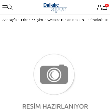
0
Anasayfa
Erkek
Giyim
Sweatshirt
adidas Z.N.E primeknit Ho