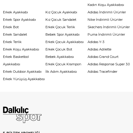
Kadın Koşu Ayakkabısı
Erkek Ayakkabı
Kız Çocuk Ayakkabı
Adidas İndirimli Ürünler
Erkek Spor Ayakkabı
Kız Çocuk Sandalet
Nike İndirimli Ürünler
Erkek Bot
Erkek Çocuk Terlik
Skechers İndirimli Ürünler
Erkek Sandalet
Bebek Spor Ayakkabı
Puma İndirimli Ürünler
Erkek Terlik
Erkek Çocuk Ayakkabısı
Adidas Y-3
Erkek Koşu Ayakkabısı
Erkek Çocuk Bot
Adidas Adilette
Erkek Basketbol
Bebek Ayakkabısı
Adidas Grand Court
Ayakkabısı
Erkek Çocuk Krampon
Adidas Response Super 3.0
Erkek Outdoor Ayakkabı
İlk Adım Ayakkabısı
Adidas Tracefinder
Erkek Yürüyüş Ayakkabısı
E-BÜLTEN ABONELİĞİ