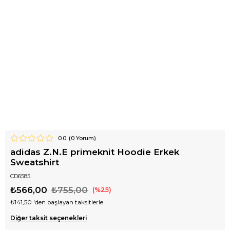
0.0
(
0
Yorum)
adidas Z.N.E primeknit Hoodie Erkek
Sweatshirt
CD6585
₺566,00
₺755,00
25
₺141,50
'den başlayan taksitlerle
Diğer taksit seçenekleri