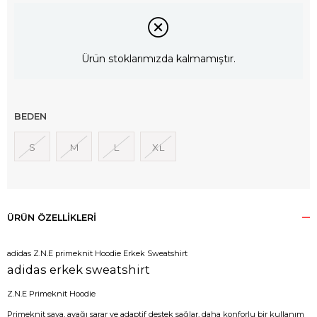
Ürün stoklarımızda kalmamıştır.
BEDEN
S
M
L
XL
ÜRÜN ÖZELLIKLERI
adidas Z.N.E primeknit Hoodie Erkek Sweatshirt
adidas erkek sweatshirt
Z.N.E Primeknit Hoodie
Primeknit saya, ayağı sarar ve adaptif destek sağlar, daha konforlu bir kullanım