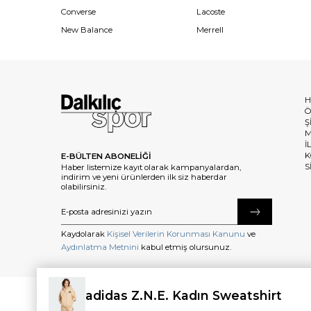
Converse
Lacoste
New Balance
Merrell
H
Ö
Ş
M
İ
K
E-BÜLTEN ABONELİĞİ
S
Haber listemize kayıt olarak kampanyalardan,
indirim ve yeni ürünlerden ilk siz haberdar
olabilirsiniz.
Kaydolarak
Kişisel Verilerin Korunması Kanunu
ve
Aydınlatma Metnini
kabul etmiş olursunuz.
adidas Z.N.E. Kadın Sweatshirt
©2025 dalkilicspor.com.tr. Tüm Hakları Saklıdır.