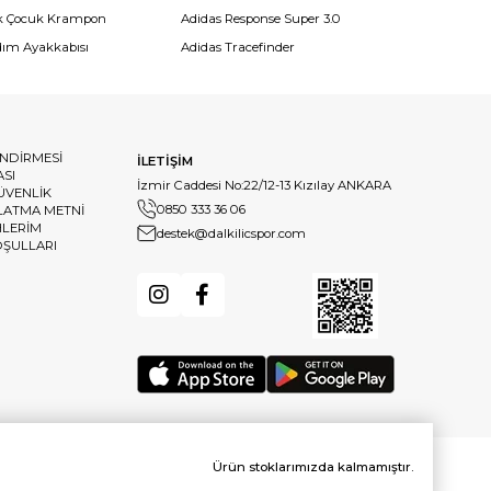
k Çocuk Krampon
Adidas Response Super 3.0
dım Ayakkabısı
Adidas Tracefinder
ENDİRMESİ
İLETİŞİM
ASI
İzmir Caddesi No:22/12-13 Kızılay ANKARA
GÜVENLİK
0850 333 36 06
LATMA METNİ
HLERİM
destek@dalkilicspor.com
OŞULLARI
Ürün stoklarımızda kalmamıştır.