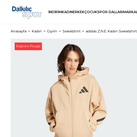
İNDİRİM
KADIN
ERKEK
ÇOCUK
SPOR DALLARI
MARKA
Anasayfa
Kadın
Giyim
Sweatshirt
adidas Z.N.E. Kadın Sweatshirt
İndirim Fırsatı