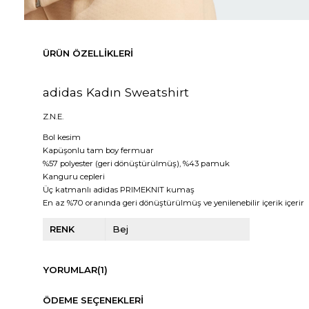
ÜRÜN ÖZELLIKLERI
adidas Kadın Sweatshirt
Z.N.E.
Bol kesim
Kapüşonlu tam boy fermuar
%57 polyester (geri dönüştürülmüş), %43 pamuk
Kanguru cepleri
Üç katmanlı adidas PRIMEKNIT kumaş
En az %70 oranında geri dönüştürülmüş ve yenilenebilir içerik içerir
RENK
Bej
YORUMLAR
(1)
ÖDEME SEÇENEKLERI