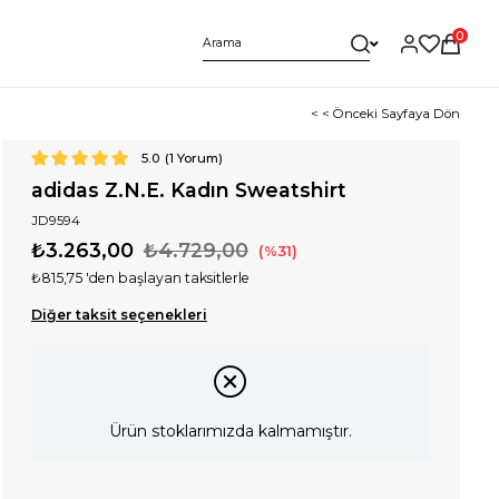
0
< < Önceki Sayfaya Dön
5.0
(
1
Yorum)
adidas Z.N.E. Kadın Sweatshirt
JD9594
₺3.263,00
₺4.729,00
31
₺815,75
'den başlayan taksitlerle
Diğer taksit seçenekleri
Ürün stoklarımızda kalmamıştır.