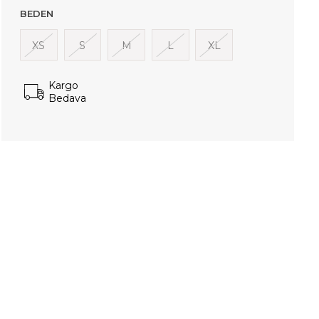
BEDEN
XS
S
M
L
XL
Kargo
Bedava