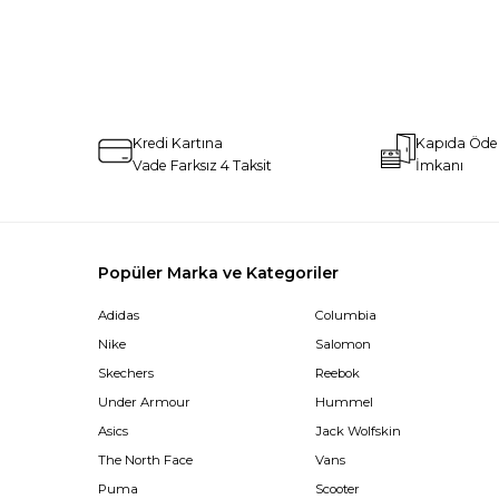
Kredi Kartına
Kapıda Öd
Vade Farksız 4 Taksit
İmkanı
Popüler Marka ve Kategoriler
Adidas
Columbia
Nike
Salomon
Skechers
Reebok
Under Armour
Hummel
Asics
Jack Wolfskin
The North Face
Vans
Puma
Scooter