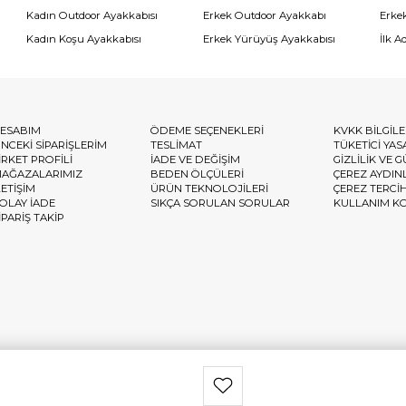
Kadın Outdoor Ayakkabısı
Erkek Outdoor Ayakkabı
Erke
Kadın Koşu Ayakkabısı
Erkek Yürüyüş Ayakkabısı
İlk A
ESABIM
ÖDEME SEÇENEKLERİ
KVKK BİLGİL
NCEKİ SİPARİŞLERİM
TESLİMAT
TÜKETİCİ YAS
İRKET PROFİLİ
İADE VE DEĞİŞİM
GİZLİLİK VE 
AĞAZALARIMIZ
BEDEN ÖLÇÜLERİ
ÇEREZ AYDIN
LETİŞİM
ÜRÜN TEKNOLOJİLERİ
ÇEREZ TERCİ
OLAY İADE
SIKÇA SORULAN SORULAR
KULLANIM K
İPARİŞ TAKİP