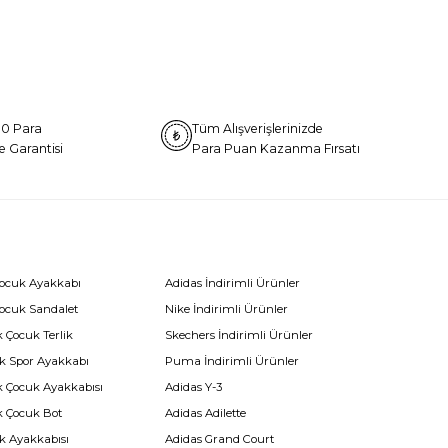
0 Para
Tüm Alışverişlerinizde
e Garantisi
Para Puan Kazanma Fırsatı
Çocuk Ayakkabı
Adidas İndirimli Ürünler
Çocuk Sandalet
Nike İndirimli Ürünler
 Çocuk Terlik
Skechers İndirimli Ürünler
k Spor Ayakkabı
Puma İndirimli Ürünler
k Çocuk Ayakkabısı
Adidas Y-3
k Çocuk Bot
Adidas Adilette
k Ayakkabısı
Adidas Grand Court