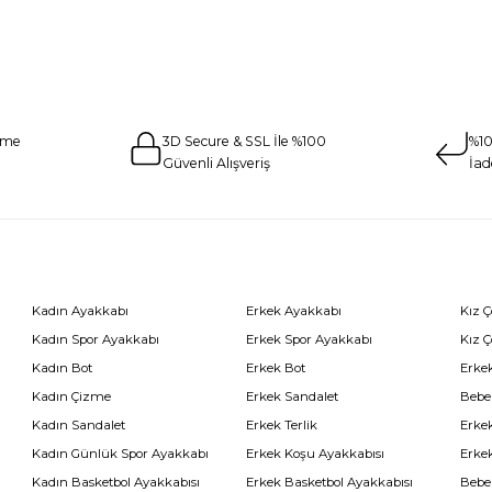
eme
3D Secure & SSL İle %100
%10
Güvenli Alışveriş
İad
Kadın Ayakkabı
Erkek Ayakkabı
Kız 
Kadın Spor Ayakkabı
Erkek Spor Ayakkabı
Kız 
Kadın Bot
Erkek Bot
Erkek
Kadın Çizme
Erkek Sandalet
Bebe
Kadın Sandalet
Erkek Terlik
Erke
Kadın Günlük Spor Ayakkabı
Erkek Koşu Ayakkabısı
Erke
Kadın Basketbol Ayakkabısı
Erkek Basketbol Ayakkabısı
Bebe