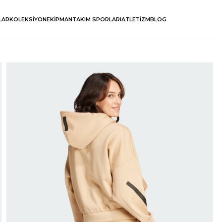
LAR
KOLEKSİYON
EKİPMAN
TAKIM SPORLARI
ATLETİZM
BLOG