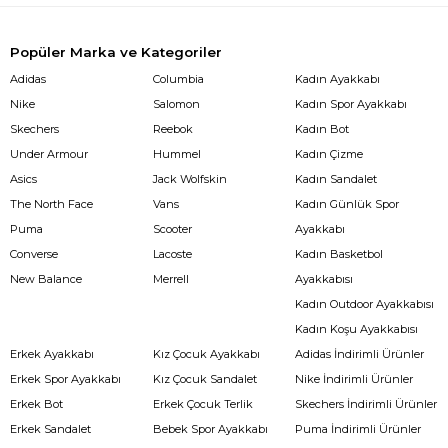
Popüler Marka ve Kategoriler
Adidas
Columbia
Kadın Ayakkabı
Nike
Salomon
Kadın Spor Ayakkabı
Skechers
Reebok
Kadın Bot
Under Armour
Hummel
Kadın Çizme
Asics
Jack Wolfskin
Kadın Sandalet
The North Face
Vans
Kadın Günlük Spor
Puma
Scooter
Ayakkabı
Converse
Lacoste
Kadın Basketbol
New Balance
Merrell
Ayakkabısı
Kadın Outdoor Ayakkabısı
Kadın Koşu Ayakkabısı
Erkek Ayakkabı
Kız Çocuk Ayakkabı
Adidas İndirimli Ürünler
Erkek Spor Ayakkabı
Kız Çocuk Sandalet
Nike İndirimli Ürünler
Erkek Bot
Erkek Çocuk Terlik
Skechers İndirimli Ürünler
Erkek Sandalet
Bebek Spor Ayakkabı
Puma İndirimli Ürünler