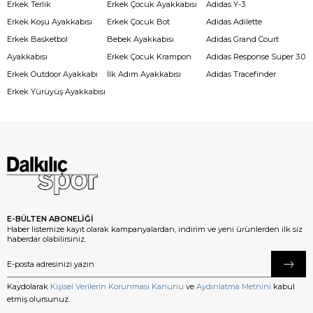
Erkek Terlik
Erkek Çocuk Ayakkabısı
Adidas Y-3
Erkek Koşu Ayakkabısı
Erkek Çocuk Bot
Adidas Adilette
Erkek Basketbol
Bebek Ayakkabısı
Adidas Grand Court
Ayakkabısı
Erkek Çocuk Krampon
Adidas Response Super 3.0
Erkek Outdoor Ayakkabı
İlk Adım Ayakkabısı
Adidas Tracefinder
Erkek Yürüyüş Ayakkabısı
E-BÜLTEN ABONELİĞİ
Haber listemize kayıt olarak kampanyalardan, indirim ve yeni ürünlerden ilk siz
haberdar olabilirsiniz.
Kaydolarak
Kişisel Verilerin Korunması Kanunu
ve
Aydınlatma Metnini
kabul
etmiş olursunuz.