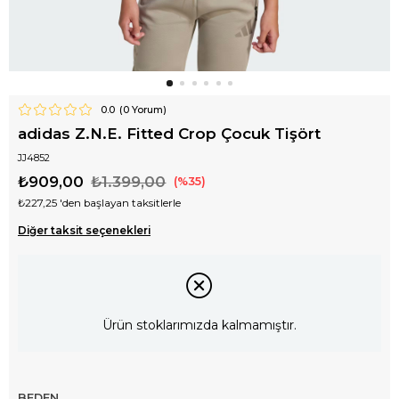
0.0
(
0
Yorum)
adidas Z.N.E. Fitted Crop Çocuk Tişört
JJ4852
₺909,00
₺1.399,00
35
₺227,25
'den başlayan taksitlerle
Diğer taksit seçenekleri
Ürün stoklarımızda kalmamıştır.
BEDEN