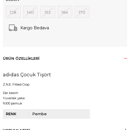
128
140
152
164
170
Kargo Bedava
ÜRÜN ÖZELLIKLERI
adidas Çocuk Tişört
Z.N.E. Fitted Crop
Dar kesim
Yuvarlak yaka
%100 pamuk
RENK
Pembe