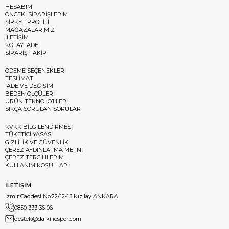
HESABIM
ÖNCEKİ SİPARİŞLERİM
ŞİRKET PROFİLİ
MAĞAZALARIMIZ
İLETİŞİM
KOLAY İADE
SİPARİŞ TAKİP
ÖDEME SEÇENEKLERİ
TESLİMAT
İADE VE DEĞİŞİM
BEDEN ÖLÇÜLERİ
ÜRÜN TEKNOLOJİLERİ
SIKÇA SORULAN SORULAR
KVKK BİLGİLENDİRMESİ
TÜKETİCİ YASASI
GİZLİLİK VE GÜVENLİK
ÇEREZ AYDINLATMA METNİ
ÇEREZ TERCİHLERİM
KULLANIM KOŞULLARI
İLETİŞİM
İzmir Caddesi No:22/12-13 Kızılay ANKARA
0850 333 36 06
destek@dalkilicspor.com