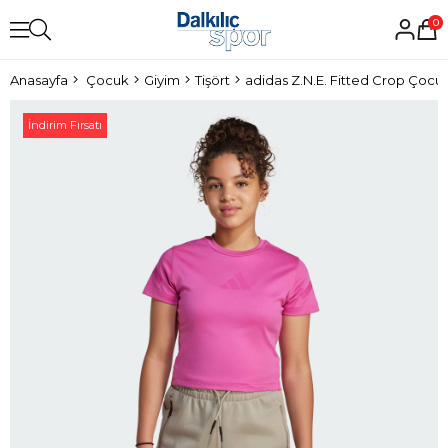
0
Anasayfa
Çocuk
Giyim
Tişört
adidas Z.N.E. Fitted Crop Çocuk
İndirim Fırsatı