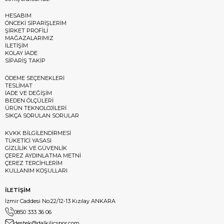
HESABIM
ÖNCEKİ SİPARİŞLERİM
ŞİRKET PROFİLİ
MAĞAZALARIMIZ
İLETİŞİM
KOLAY İADE
SİPARİŞ TAKİP
ÖDEME SEÇENEKLERİ
TESLİMAT
İADE VE DEĞİŞİM
BEDEN ÖLÇÜLERİ
ÜRÜN TEKNOLOJİLERİ
SIKÇA SORULAN SORULAR
KVKK BİLGİLENDİRMESİ
TÜKETİCİ YASASI
GİZLİLİK VE GÜVENLİK
ÇEREZ AYDINLATMA METNİ
ÇEREZ TERCİHLERİM
KULLANIM KOŞULLARI
İLETİŞİM
İzmir Caddesi No:22/12-13 Kızılay ANKARA
0850 333 36 06
destek@dalkilicspor.com