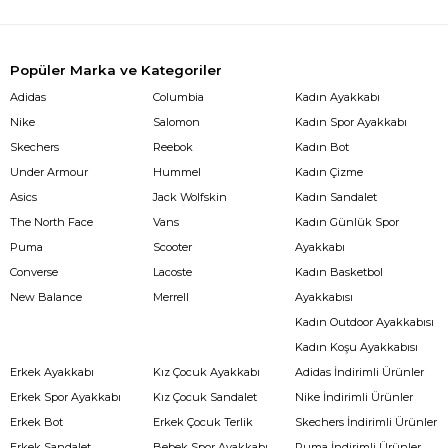
Popüler Marka ve Kategoriler
Adidas
Columbia
Kadın Ayakkabı
Nike
Salomon
Kadın Spor Ayakkabı
Skechers
Reebok
Kadın Bot
Under Armour
Hummel
Kadın Çizme
Asics
Jack Wolfskin
Kadın Sandalet
The North Face
Vans
Kadın Günlük Spor
Puma
Scooter
Ayakkabı
Converse
Lacoste
Kadın Basketbol
New Balance
Merrell
Ayakkabısı
Kadın Outdoor Ayakkabısı
Kadın Koşu Ayakkabısı
Erkek Ayakkabı
Kız Çocuk Ayakkabı
Adidas İndirimli Ürünler
Erkek Spor Ayakkabı
Kız Çocuk Sandalet
Nike İndirimli Ürünler
Erkek Bot
Erkek Çocuk Terlik
Skechers İndirimli Ürünler
Erkek Sandalet
Bebek Spor Ayakkabı
Puma İndirimli Ürünler