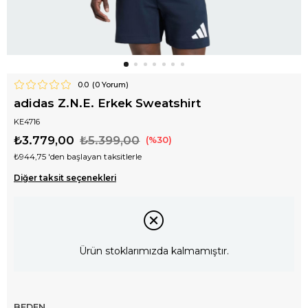
0.0
(
0
Yorum)
adidas Z.N.E. Erkek Sweatshirt
KE4716
₺3.779,00
₺5.399,00
30
₺944,75
'den başlayan taksitlerle
Diğer taksit seçenekleri
Ürün stoklarımızda kalmamıştır.
BEDEN