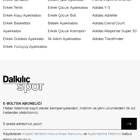
Erkek Terlik
Erkek Çocuk Ayakkabısı
Adidas Y-3
Erkek Koşu Ayakkabısı
Erkek Çocuk Bot
Adidas Adilette
Erkek Basketbol
Bebek Ayakkabısı
Adidas Grand Court
Ayakkabısı
Erkek Çocuk Krampon
Adidas Response Super 3.0
Erkek Outdoor Ayakkabı
İlk Adım Ayakkabısı
Adidas Tracefinder
Erkek Yürüyüş Ayakkabısı
E-BÜLTEN ABONELİĞİ
Haber listemize kayıt olarak kampanyalardan, indirim ve yeni ürünlerden ilk siz
haberdar olabilirsiniz.
Kaydolarak
Kişisel Verilerin Korunması Kanunu
ve
Aydınlatma Metnini
kabul
etmiş olursunuz.