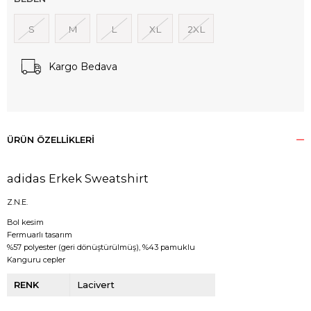
S
M
L
XL
2XL
Kargo Bedava
ÜRÜN ÖZELLIKLERI
adidas Erkek Sweatshirt
Z.N.E.
Bol kesim
Fermuarlı tasarım
%57 polyester (geri dönüştürülmüş), %43 pamuklu
Kanguru cepler
RENK
Lacivert