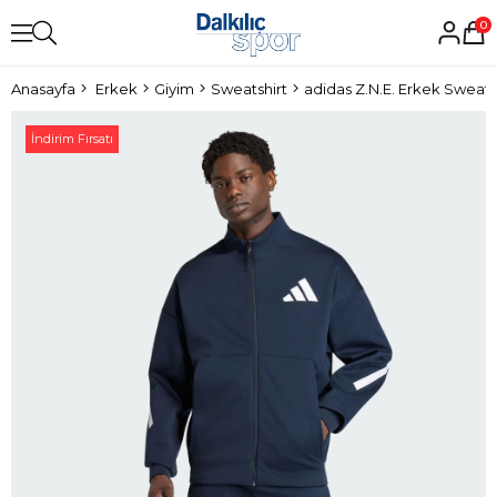
0
Anasayfa
Erkek
Giyim
Sweatshirt
adidas Z.N.E. Erkek Sweats
İndirim Fırsatı