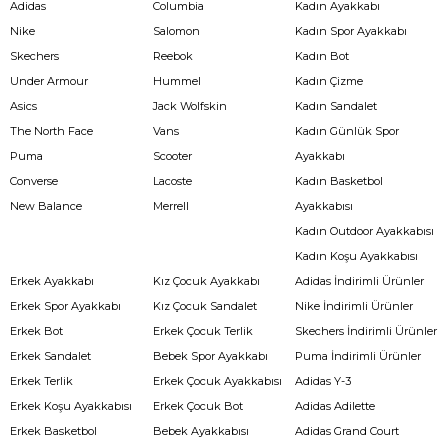
Adidas
Columbia
Kadın Ayakkabı
Nike
Salomon
Kadın Spor Ayakkabı
Skechers
Reebok
Kadın Bot
Under Armour
Hummel
Kadın Çizme
Asics
Jack Wolfskin
Kadın Sandalet
The North Face
Vans
Kadın Günlük Spor
Puma
Scooter
Ayakkabı
Converse
Lacoste
Kadın Basketbol
New Balance
Merrell
Ayakkabısı
Kadın Outdoor Ayakkabısı
Kadın Koşu Ayakkabısı
Erkek Ayakkabı
Kız Çocuk Ayakkabı
Adidas İndirimli Ürünler
Erkek Spor Ayakkabı
Kız Çocuk Sandalet
Nike İndirimli Ürünler
Erkek Bot
Erkek Çocuk Terlik
Skechers İndirimli Ürünler
Erkek Sandalet
Bebek Spor Ayakkabı
Puma İndirimli Ürünler
Erkek Terlik
Erkek Çocuk Ayakkabısı
Adidas Y-3
Erkek Koşu Ayakkabısı
Erkek Çocuk Bot
Adidas Adilette
Erkek Basketbol
Bebek Ayakkabısı
Adidas Grand Court