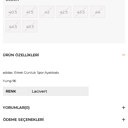
40.5
41.5
42
42.5
43.5
44
44.5
45.5
ÜRÜN ÖZELLIKLERI
adidas Erkek Günlük Spor Ayakkabı
Yung-96
RENK
Lacivert
YORUMLAR
(0)
ÖDEME SEÇENEKLERI