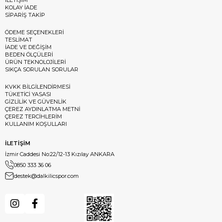
KOLAY İADE
SİPARİŞ TAKİP
ÖDEME SEÇENEKLERİ
TESLİMAT
İADE VE DEĞİŞİM
BEDEN ÖLÇÜLERİ
ÜRÜN TEKNOLOJİLERİ
SIKÇA SORULAN SORULAR
KVKK BİLGİLENDİRMESİ
TÜKETİCİ YASASI
GİZLİLİK VE GÜVENLİK
ÇEREZ AYDINLATMA METNİ
ÇEREZ TERCİHLERİM
KULLANIM KOŞULLARI
İLETİŞİM
İzmir Caddesi No:22/12-13 Kızılay ANKARA
0850 333 36 06
destek@dalkilicspor.com