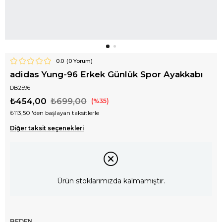
0.0
(
0
Yorum)
adidas Yung-96 Erkek Günlük Spor Ayakkabı
DB2596
₺454,00
₺699,00
35
₺113,50
'den başlayan taksitlerle
Diğer taksit seçenekleri
Ürün stoklarımızda kalmamıştır.
BEDEN