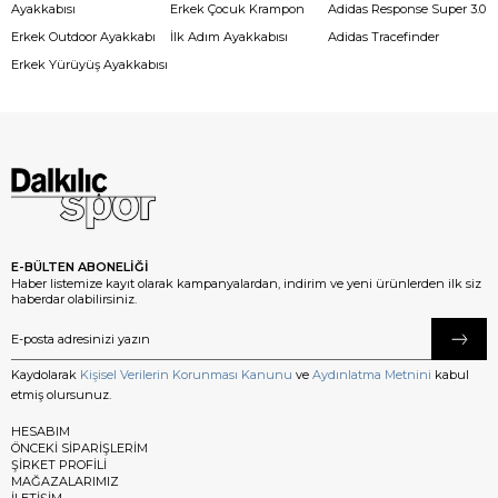
Ayakkabısı
Erkek Çocuk Krampon
Adidas Response Super 3.0
Erkek Outdoor Ayakkabı
İlk Adım Ayakkabısı
Adidas Tracefinder
Erkek Yürüyüş Ayakkabısı
E-BÜLTEN ABONELİĞİ
Haber listemize kayıt olarak kampanyalardan, indirim ve yeni ürünlerden ilk siz
haberdar olabilirsiniz.
Kaydolarak
Kişisel Verilerin Korunması Kanunu
ve
Aydınlatma Metnini
kabul
etmiş olursunuz.
HESABIM
ÖNCEKİ SİPARİŞLERİM
ŞİRKET PROFİLİ
MAĞAZALARIMIZ
İLETİŞİM