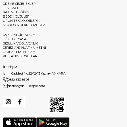
ÖDEME SEÇENEKLERİ
TESLİMAT
İADE VE DEĞİŞİM
BEDEN ÖLÇÜLERİ
ÜRÜN TEKNOLOJİLERİ
SIKÇA SORULAN SORULAR
KVKK BİLGİLENDİRMESİ
TÜKETİCİ YASASI
GİZLİLİK VE GÜVENLİK
ÇEREZ AYDINLATMA METNİ
ÇEREZ TERCİHLERİM
KULLANIM KOŞULLARI
İLETİŞİM
İzmir Caddesi No:22/12-13 Kızılay ANKARA
0850 333 36 06
destek@dalkilicspor.com