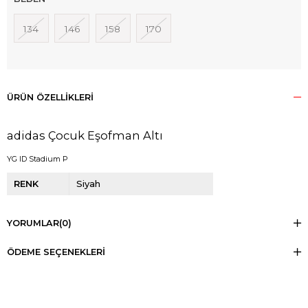
134
146
158
170
ÜRÜN ÖZELLIKLERI
adidas Çocuk Eşofman Altı
YG ID Stadium P
RENK
Siyah
YORUMLAR
(0)
ÖDEME SEÇENEKLERI