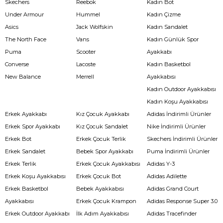
Skechers
Reebok
Kadın Bot
Under Armour
Hummel
Kadın Çizme
Asics
Jack Wolfskin
Kadın Sandalet
The North Face
Vans
Kadın Günlük Spor
Puma
Scooter
Ayakkabı
Converse
Lacoste
Kadın Basketbol
New Balance
Merrell
Ayakkabısı
Kadın Outdoor Ayakkabısı
Kadın Koşu Ayakkabısı
Erkek Ayakkabı
Kız Çocuk Ayakkabı
Adidas İndirimli Ürünler
Erkek Spor Ayakkabı
Kız Çocuk Sandalet
Nike İndirimli Ürünler
Erkek Bot
Erkek Çocuk Terlik
Skechers İndirimli Ürünler
Erkek Sandalet
Bebek Spor Ayakkabı
Puma İndirimli Ürünler
Erkek Terlik
Erkek Çocuk Ayakkabısı
Adidas Y-3
Erkek Koşu Ayakkabısı
Erkek Çocuk Bot
Adidas Adilette
Erkek Basketbol
Bebek Ayakkabısı
Adidas Grand Court
Ayakkabısı
Erkek Çocuk Krampon
Adidas Response Super 3.0
Erkek Outdoor Ayakkabı
İlk Adım Ayakkabısı
Adidas Tracefinder