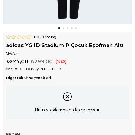
0.0
(
0
Yorum)
adidas YG ID Stadium P Çocuk Eşofman Altı
CF6724
₺224,00
₺299,00
25
₺56,00
'den başlayan taksitlerle
Diğer taksit seçenekleri
Ürün stoklarımızda kalmamıştır.
BEDEN