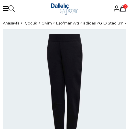
0
Anasayfa
Çocuk
Giyim
Eşofman Altı
adidas YG ID Stadium P 