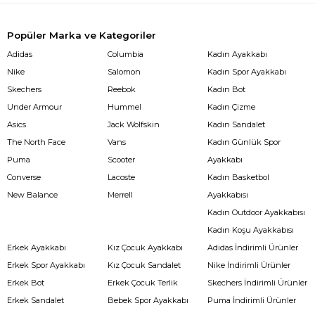
Popüler Marka ve Kategoriler
Adidas
Columbia
Kadın Ayakkabı
Nike
Salomon
Kadın Spor Ayakkabı
Skechers
Reebok
Kadın Bot
Under Armour
Hummel
Kadın Çizme
Asics
Jack Wolfskin
Kadın Sandalet
The North Face
Vans
Kadın Günlük Spor
Puma
Scooter
Ayakkabı
Converse
Lacoste
Kadın Basketbol
New Balance
Merrell
Ayakkabısı
Kadın Outdoor Ayakkabısı
Kadın Koşu Ayakkabısı
Erkek Ayakkabı
Kız Çocuk Ayakkabı
Adidas İndirimli Ürünler
Erkek Spor Ayakkabı
Kız Çocuk Sandalet
Nike İndirimli Ürünler
Erkek Bot
Erkek Çocuk Terlik
Skechers İndirimli Ürünler
Erkek Sandalet
Bebek Spor Ayakkabı
Puma İndirimli Ürünler