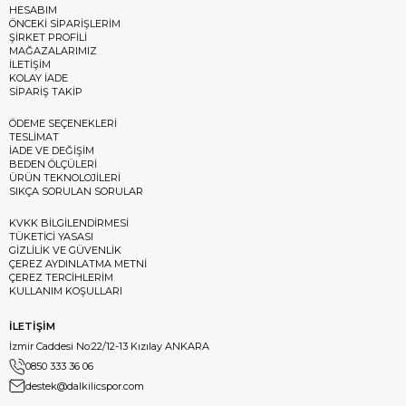
HESABIM
ÖNCEKİ SİPARİŞLERİM
ŞİRKET PROFİLİ
MAĞAZALARIMIZ
İLETİŞİM
KOLAY İADE
SİPARİŞ TAKİP
ÖDEME SEÇENEKLERİ
TESLİMAT
İADE VE DEĞİŞİM
BEDEN ÖLÇÜLERİ
ÜRÜN TEKNOLOJİLERİ
SIKÇA SORULAN SORULAR
KVKK BİLGİLENDİRMESİ
TÜKETİCİ YASASI
GİZLİLİK VE GÜVENLİK
ÇEREZ AYDINLATMA METNİ
ÇEREZ TERCİHLERİM
KULLANIM KOŞULLARI
İLETİŞİM
İzmir Caddesi No:22/12-13 Kızılay ANKARA
0850 333 36 06
destek@dalkilicspor.com