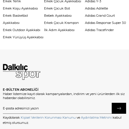
Erkek Terlik
Erkek Çocuk Ayakkabısı
Adidas Y-3
Erkek Koşu Ayakkabısı
Erkek Çocuk Bot
Adidas Adilette
Erkek Basketbol
Bebek Ayakkabısı
Adidas Grand Court
Ayakkabısı
Erkek Çocuk Krampon
Adidas Response Super 3.0
Erkek Outdoor Ayakkabı
İlk Adım Ayakkabısı
Adidas Tracefinder
Erkek Yürüyüş Ayakkabısı
E-BÜLTEN ABONELİĞİ
Haber listemize kayıt olarak kampanyalardan, indirim ve yeni ürünlerden ilk siz
haberdar olabilirsiniz.
Kaydolarak
Kişisel Verilerin Korunması Kanunu
ve
Aydınlatma Metnini
kabul
etmiş olursunuz.