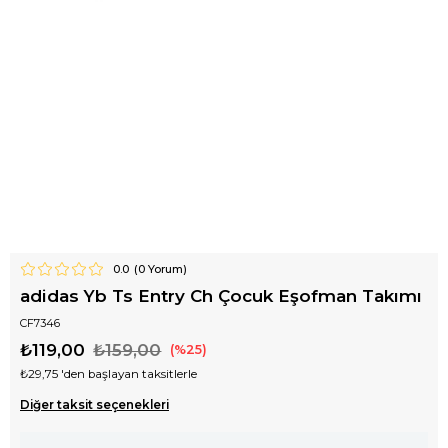
0.0
(
0
Yorum)
adidas Yb Ts Entry Ch Çocuk Eşofman Takımı
CF7346
₺119,00
₺159,00
25
₺29,75
'den başlayan taksitlerle
Diğer taksit seçenekleri