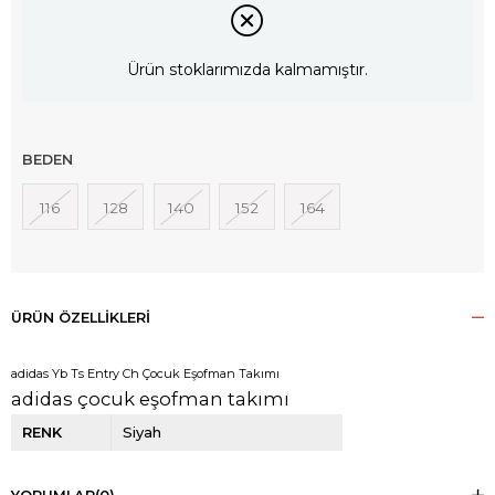
Ürün stoklarımızda kalmamıştır.
BEDEN
116
128
140
152
164
ÜRÜN ÖZELLIKLERI
adidas Yb Ts Entry Ch Çocuk Eşofman Takımı
adidas çocuk eşofman takımı
RENK
Siyah