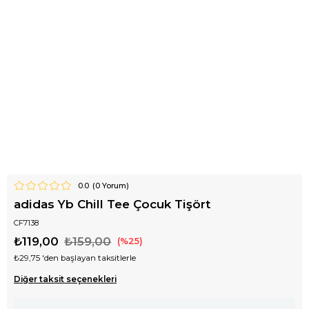
0.0
(
0
Yorum)
adidas Yb Chill Tee Çocuk Tişört
CF7138
₺119,00
₺159,00
25
₺29,75
'den başlayan taksitlerle
Diğer taksit seçenekleri