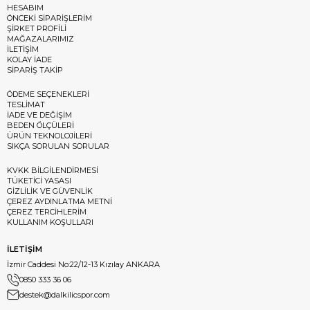
HESABIM
ÖNCEKİ SİPARİŞLERİM
ŞİRKET PROFİLİ
MAĞAZALARIMIZ
İLETİŞİM
KOLAY İADE
SİPARİŞ TAKİP
ÖDEME SEÇENEKLERİ
TESLİMAT
İADE VE DEĞİŞİM
BEDEN ÖLÇÜLERİ
ÜRÜN TEKNOLOJİLERİ
SIKÇA SORULAN SORULAR
KVKK BİLGİLENDİRMESİ
TÜKETİCİ YASASI
GİZLİLİK VE GÜVENLİK
ÇEREZ AYDINLATMA METNİ
ÇEREZ TERCİHLERİM
KULLANIM KOŞULLARI
İLETİŞİM
İzmir Caddesi No:22/12-13 Kızılay ANKARA
0850 333 36 06
destek@dalkilicspor.com