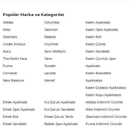
Popüler Marka ve Kategoriler
Adidas
Columbia
Kadın Ayakkabı
Nike
Salomon
Kadın Spor Ayakkabı
Skechers
Reebok
Kadın Bot
Under Armour
Hummel
Kadın Çizme
Asics
Jack Wolfskin
Kadın Sandalet
The North Face
Vans
Kadın Günlük Spor
Puma
Scooter
Ayakkabı
Converse
Lacoste
Kadın Basketbol
New Balance
Merrell
Ayakkabısı
Kadın Outdoor Ayakkabısı
Kadın Koşu Ayakkabısı
Erkek Ayakkabı
Kız Çocuk Ayakkabı
Adidas İndirimli Ürünler
Erkek Spor Ayakkabı
Kız Çocuk Sandalet
Nike İndirimli Ürünler
Erkek Bot
Erkek Çocuk Terlik
Skechers İndirimli Ürünler
Erkek Sandalet
Bebek Spor Ayakkabı
Puma İndirimli Ürünler