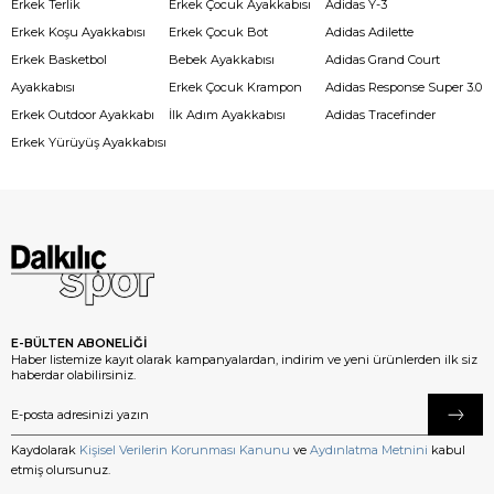
Erkek Terlik
Erkek Çocuk Ayakkabısı
Adidas Y-3
Erkek Koşu Ayakkabısı
Erkek Çocuk Bot
Adidas Adilette
Erkek Basketbol
Bebek Ayakkabısı
Adidas Grand Court
Ayakkabısı
Erkek Çocuk Krampon
Adidas Response Super 3.0
Erkek Outdoor Ayakkabı
İlk Adım Ayakkabısı
Adidas Tracefinder
Erkek Yürüyüş Ayakkabısı
E-BÜLTEN ABONELİĞİ
Haber listemize kayıt olarak kampanyalardan, indirim ve yeni ürünlerden ilk siz
haberdar olabilirsiniz.
Kaydolarak
Kişisel Verilerin Korunması Kanunu
ve
Aydınlatma Metnini
kabul
etmiş olursunuz.