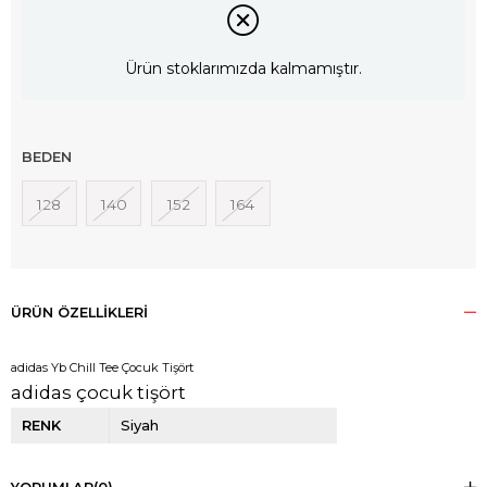
Ürün stoklarımızda kalmamıştır.
BEDEN
128
140
152
164
ÜRÜN ÖZELLIKLERI
adidas Yb Chill Tee Çocuk Tişört
adidas çocuk tişört
RENK
Siyah