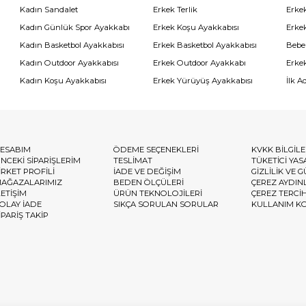
Kadın Sandalet
Erkek Terlik
Erke
Kadın Günlük Spor Ayakkabı
Erkek Koşu Ayakkabısı
Erke
Kadın Basketbol Ayakkabısı
Erkek Basketbol Ayakkabısı
Bebe
Kadın Outdoor Ayakkabısı
Erkek Outdoor Ayakkabı
Erke
Kadın Koşu Ayakkabısı
Erkek Yürüyüş Ayakkabısı
İlk A
ESABIM
ÖDEME SEÇENEKLERİ
KVKK BİLGİL
NCEKİ SİPARİŞLERİM
TESLİMAT
TÜKETİCİ YAS
İRKET PROFİLİ
İADE VE DEĞİŞİM
GİZLİLİK VE 
AĞAZALARIMIZ
BEDEN ÖLÇÜLERİ
ÇEREZ AYDIN
LETİŞİM
ÜRÜN TEKNOLOJİLERİ
ÇEREZ TERCİ
OLAY İADE
SIKÇA SORULAN SORULAR
KULLANIM K
İPARİŞ TAKİP