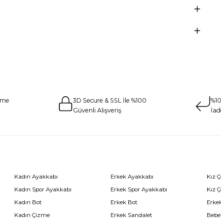
eme
3D Secure & SSL İle %100
%10
Güvenli Alışveriş
İad
Kadın Ayakkabı
Erkek Ayakkabı
Kız 
Kadın Spor Ayakkabı
Erkek Spor Ayakkabı
Kız 
Kadın Bot
Erkek Bot
Erkek
Kadın Çizme
Erkek Sandalet
Bebe