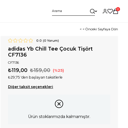
0
< < Önceki Sayfaya Dön
0.0
(
0
Yorum)
adidas Yb Chill Tee Çocuk Tişört
CF7136
CF7136
₺119,00
₺159,00
25
₺29,75
'den başlayan taksitlerle
Diğer taksit seçenekleri
Ürün stoklarımızda kalmamıştır.