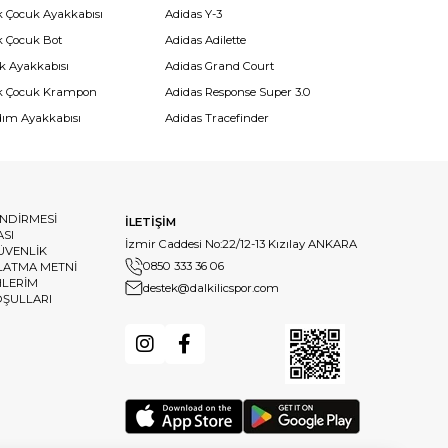
k Çocuk Ayakkabısı
Adidas Y-3
k Çocuk Bot
Adidas Adilette
k Ayakkabısı
Adidas Grand Court
k Çocuk Krampon
Adidas Response Super 3.0
dım Ayakkabısı
Adidas Tracefinder
ENDİRMESİ
İLETİŞİM
ASI
İzmir Caddesi No:22/12-13 Kızılay ANKARA
GÜVENLİK
0850 333 36 06
LATMA METNİ
HLERİM
destek@dalkilicspor.com
OŞULLARI