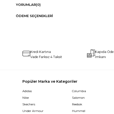
YORUMLAR
(0)
ÖDEME SEÇENEKLERI
Kredi Kartına
Kapıda Öd
Vade Farksız 4 Taksit
İmkanı
Popüler Marka ve Kategoriler
Adidas
Columbia
Nike
Salomon
Skechers
Reebok
Under Armour
Hummel