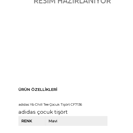
ÜRÜN ÖZELLIKLERI
adidas Yb Chill Tee Çocuk Tişört CF7136
adidas çocuk tişört
RENK
Mavi