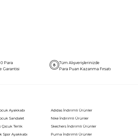
0 Para
Tüm Alışverişlerinizde
e Garantisi
Para Puan Kazanma Fırsatı
Çocuk Ayakkabı
Adidas İndirimli Ürünler
Çocuk Sandalet
Nike İndirimli Ürünler
 Çocuk Terlik
Skechers İndirimli Ürünler
k Spor Ayakkabı
Puma İndirimli Ürünler