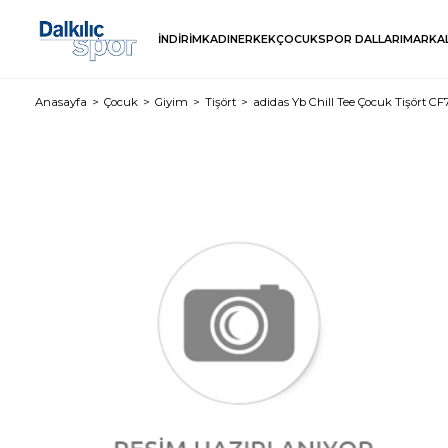
İNDİRİM
KADIN
ERKEK
ÇOCUK
SPOR DALLARI
MARKA
Anasayfa
Çocuk
Giyim
Tişört
adidas Yb Chill Tee Çocuk Tişört CF