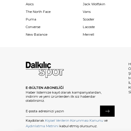
Asics
Jack Wolfskin
The North Face
Vans
Puma
Scooter
Converse
Lacoste
New Balance
Merrell
H
Ö
Ş
M
İ
K
E-BÜLTEN ABONELİĞİ
S
Haber listemize kayıt olarak kampanyalardan,
indirim ve yeni ürünlerden ilk siz haberdar
olabilirsiniz.
Kaydolarak
Kişisel Verilerin Korunması Kanunu
ve
Aydınlatma Metnini
kabul etmiş olursunuz.