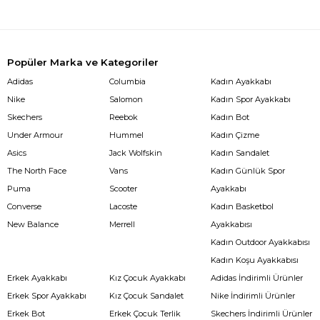
Popüler Marka ve Kategoriler
Adidas
Columbia
Kadın Ayakkabı
Nike
Salomon
Kadın Spor Ayakkabı
Skechers
Reebok
Kadın Bot
Under Armour
Hummel
Kadın Çizme
Asics
Jack Wolfskin
Kadın Sandalet
The North Face
Vans
Kadın Günlük Spor
Puma
Scooter
Ayakkabı
Converse
Lacoste
Kadın Basketbol
New Balance
Merrell
Ayakkabısı
Kadın Outdoor Ayakkabısı
Kadın Koşu Ayakkabısı
Erkek Ayakkabı
Kız Çocuk Ayakkabı
Adidas İndirimli Ürünler
Erkek Spor Ayakkabı
Kız Çocuk Sandalet
Nike İndirimli Ürünler
Erkek Bot
Erkek Çocuk Terlik
Skechers İndirimli Ürünler