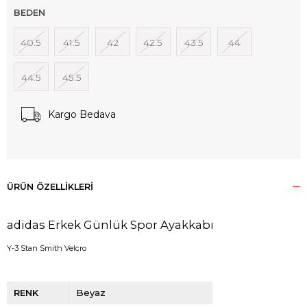
BEDEN
40.5
41.5
42
42.5
43.5
44
44.5
45.5
Kargo Bedava
ÜRÜN ÖZELLIKLERI
adidas Erkek Günlük Spor Ayakkabı
Y-3 Stan Smith Velcro
RENK
Beyaz