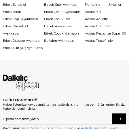
Erkek Sandalet
Bebek Spor Ayakkabı
Puma İndirimli Ürünler
Erkek Terlik
Erkek Çocuk Ayakkabısı
Adidas Y-3
Erkek Koşu Ayakkabısı
Erkek Çocuk Bot
Adidas Adilette
Erkek Basketbol
Bebek Ayakkabısı
Adidas Grand Court
Ayakkabısı
Erkek Çocuk Krampon
Adidas Response Super 3.0
Erkek Outdoor Ayakkabı
İlk Adım Ayakkabısı
Adidas Tracefinder
Erkek Yürüyüş Ayakkabısı
E-BÜLTEN ABONELİĞİ
Haber listemize kayıt olarak kampanyalardan, indirim ve yeni ürünlerden ilk siz
haberdar olabilirsiniz.
Kaydolarak
Kişisel Verilerin Korunması Kanunu
ve
Aydınlatma Metnini
kabul