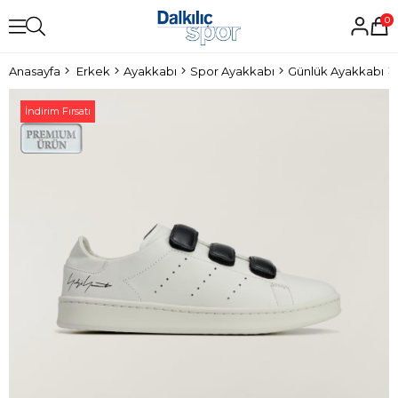
0
Anasayfa
Erkek
Ayakkabı
Spor Ayakkabı
Günlük Ayakkabı
İndirim Fırsatı