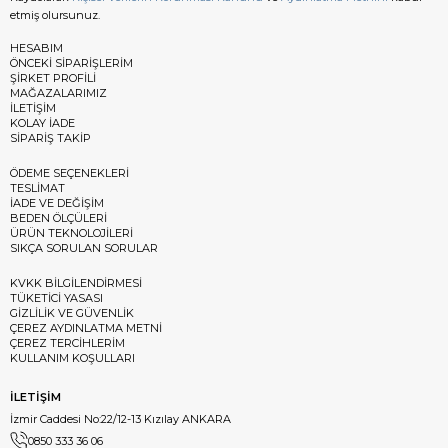
etmiş olursunuz.
HESABIM
ÖNCEKİ SİPARİŞLERİM
ŞİRKET PROFİLİ
MAĞAZALARIMIZ
İLETİŞİM
KOLAY İADE
SİPARİŞ TAKİP
ÖDEME SEÇENEKLERİ
TESLİMAT
İADE VE DEĞİŞİM
BEDEN ÖLÇÜLERİ
ÜRÜN TEKNOLOJİLERİ
SIKÇA SORULAN SORULAR
KVKK BİLGİLENDİRMESİ
TÜKETİCİ YASASI
GİZLİLİK VE GÜVENLİK
ÇEREZ AYDINLATMA METNİ
ÇEREZ TERCİHLERİM
KULLANIM KOŞULLARI
İLETİŞİM
İzmir Caddesi No:22/12-13 Kızılay ANKARA
0850 333 36 06