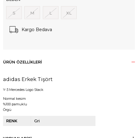
S
M
L
XL
Kargo Bedava
ÜRÜN ÖZELLIKLERI
adidas Erkek Tişört
Y-3 Mercedes Logo Stack
Normal kesim
%100 pamuklu
Örgü
RENK
Gri