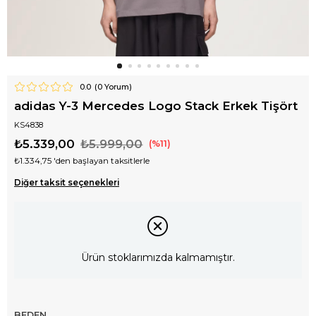
0.0
(
0
Yorum)
adidas Y-3 Mercedes Logo Stack Erkek Tişört
KS4838
₺5.339,00
₺5.999,00
11
₺1.334,75
'den başlayan taksitlerle
Diğer taksit seçenekleri
Ürün stoklarımızda kalmamıştır.
BEDEN