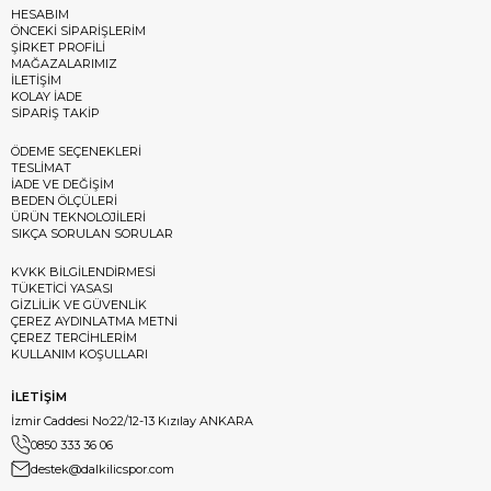
HESABIM
ÖNCEKİ SİPARİŞLERİM
ŞİRKET PROFİLİ
MAĞAZALARIMIZ
İLETİŞİM
KOLAY İADE
SİPARİŞ TAKİP
ÖDEME SEÇENEKLERİ
TESLİMAT
İADE VE DEĞİŞİM
BEDEN ÖLÇÜLERİ
ÜRÜN TEKNOLOJİLERİ
SIKÇA SORULAN SORULAR
KVKK BİLGİLENDİRMESİ
TÜKETİCİ YASASI
GİZLİLİK VE GÜVENLİK
ÇEREZ AYDINLATMA METNİ
ÇEREZ TERCİHLERİM
KULLANIM KOŞULLARI
İLETİŞİM
İzmir Caddesi No:22/12-13 Kızılay ANKARA
0850 333 36 06
destek@dalkilicspor.com