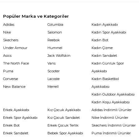
Popüler Marka ve Kategoriler
Adidas
Columbia
Kadın Ayakkabı
Nike
Salomon
Kadın Spor Ayakkabı
Skechers
Reebok
Kadın Bot
Under Armour
Hummel
Kadın Çizme
Asics
Jack Wolfskin
Kadın Sandalet
The North Face
Vans
Kadın Günlük Spor
Puma
Scooter
Ayakkabı
Converse
Lacoste
Kadın Basketbol
New Balance
Merrell
Ayakkabısı
Kadın Outdoor Ayakkabısı
Kadın Koşu Ayakkabısı
Erkek Ayakkabı
Kız Çocuk Ayakkabı
Adidas İndirimli Ürünler
Erkek Spor Ayakkabı
Kız Çocuk Sandalet
Nike İndirimli Ürünler
Erkek Bot
Erkek Çocuk Terlik
Skechers İndirimli Ürünler
Erkek Sandalet
Bebek Spor Ayakkabı
Puma İndirimli Ürünler