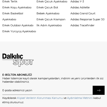
Erkek Terlik
Erkek Çocuk Ayakkabısı
Adidas Y-3
Erkek Koşu Ayakkabısı
Erkek Çocuk Bot
Adidas Adilette
Erkek Basketbol
Bebek Ayakkabısı
Adidas Grand Court
Ayakkabısı
Erkek Çocuk Krampon
Adidas Response Super 3.0
Erkek Outdoor Ayakkabı
İlk Adım Ayakkabısı
Adidas Tracefinder
Erkek Yürüyüş Ayakkabısı
E-BÜLTEN ABONELİĞİ
Haber listemize kayıt olarak kampanyalardan, indirim ve yeni ürünlerden ilk siz
haberdar olabilirsiniz.
Kaydolarak
Kişisel Verilerin Korunması Kanunu
ve
Aydınlatma Metnini
kabul
etmiş olursunuz.