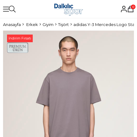
0
Anasayfa
Erkek
Giyim
Tişört
adidas Y-3 Mercedes Logo Stack
İndirim Fırsatı