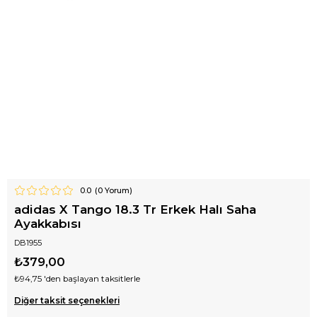
0.0
(
0
Yorum)
adidas X Tango 18.3 Tr Erkek Halı Saha
Ayakkabısı
DB1955
₺379,00
₺94,75
'den başlayan taksitlerle
Diğer taksit seçenekleri