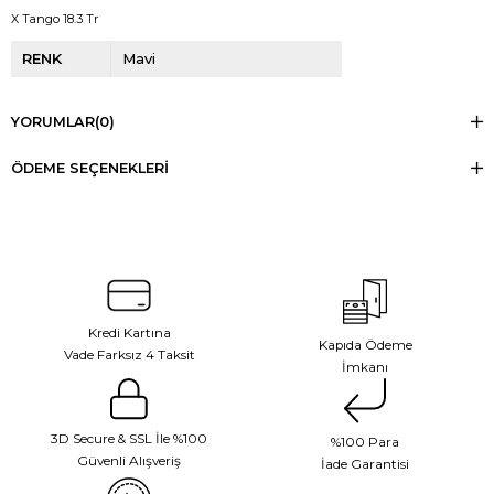
X Tango 18.3 Tr
RENK
Mavi
YORUMLAR
(0)
ÖDEME SEÇENEKLERI
Kredi Kartına
Kapıda Ödeme
Vade Farksız 4 Taksit
İmkanı
3D Secure & SSL İle %100
%100 Para
Güvenli Alışveriş
İade Garantisi