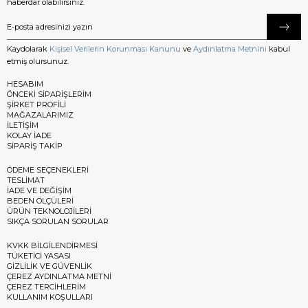
haberdar olabilirsiniz.
Kaydolarak
Kişisel Verilerin Korunması Kanunu
ve
Aydınlatma Metnini
kabul
etmiş olursunuz.
HESABIM
ÖNCEKİ SİPARİŞLERİM
ŞİRKET PROFİLİ
MAĞAZALARIMIZ
İLETİŞİM
KOLAY İADE
SİPARİŞ TAKİP
ÖDEME SEÇENEKLERİ
TESLİMAT
İADE VE DEĞİŞİM
BEDEN ÖLÇÜLERİ
ÜRÜN TEKNOLOJİLERİ
SIKÇA SORULAN SORULAR
KVKK BİLGİLENDİRMESİ
TÜKETİCİ YASASI
GİZLİLİK VE GÜVENLİK
ÇEREZ AYDINLATMA METNİ
ÇEREZ TERCİHLERİM
KULLANIM KOŞULLARI