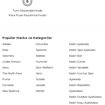
Tüm Alışverişlerinizde
Para Puan Kazanma Fırsatı
Popüler Marka ve Kategoriler
Adidas
Columbia
Kadın Ayakkabı
Nike
Salomon
Kadın Spor Ayakkabı
Skechers
Reebok
Kadın Bot
Under Armour
Hummel
Kadın Çizme
Asics
Jack Wolfskin
Kadın Sandalet
The North Face
Vans
Kadın Günlük Spor
Puma
Scooter
Ayakkabı
Converse
Lacoste
Kadın Basketbol
New Balance
Merrell
Ayakkabısı
Kadın Outdoor Ayakkabısı
Kadın Koşu Ayakkabısı