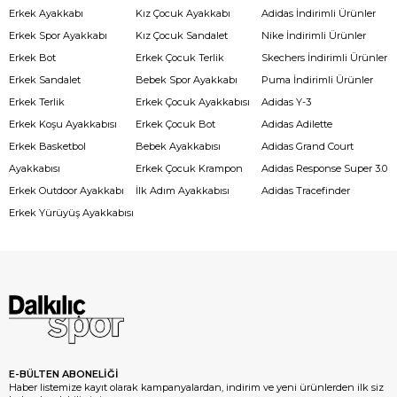
Erkek Ayakkabı
Kız Çocuk Ayakkabı
Adidas İndirimli Ürünler
Erkek Spor Ayakkabı
Kız Çocuk Sandalet
Nike İndirimli Ürünler
Erkek Bot
Erkek Çocuk Terlik
Skechers İndirimli Ürünler
Erkek Sandalet
Bebek Spor Ayakkabı
Puma İndirimli Ürünler
Erkek Terlik
Erkek Çocuk Ayakkabısı
Adidas Y-3
Erkek Koşu Ayakkabısı
Erkek Çocuk Bot
Adidas Adilette
Erkek Basketbol
Bebek Ayakkabısı
Adidas Grand Court
Ayakkabısı
Erkek Çocuk Krampon
Adidas Response Super 3.0
Erkek Outdoor Ayakkabı
İlk Adım Ayakkabısı
Adidas Tracefinder
Erkek Yürüyüş Ayakkabısı
E-BÜLTEN ABONELİĞİ
Haber listemize kayıt olarak kampanyalardan, indirim ve yeni ürünlerden ilk siz