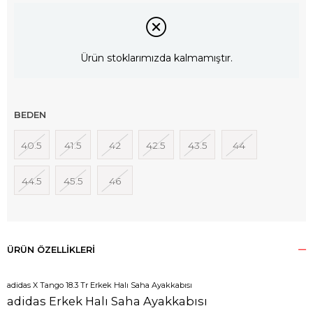
Ürün stoklarımızda kalmamıştır.
BEDEN
40.5
41.5
42
42.5
43.5
44
44.5
45.5
46
ÜRÜN ÖZELLIKLERI
adidas X Tango 18.3 Tr Erkek Halı Saha Ayakkabısı
adidas Erkek Halı Saha Ayakkabısı