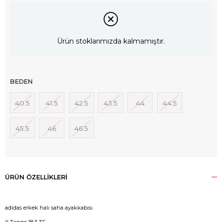
Ürün stoklarımızda kalmamıştır.
BEDEN
40.5
41.5
42.5
43.5
44
44.5
45.5
46
46.5
ÜRÜN ÖZELLIKLERI
adidas erkek halı saha ayakkabısı