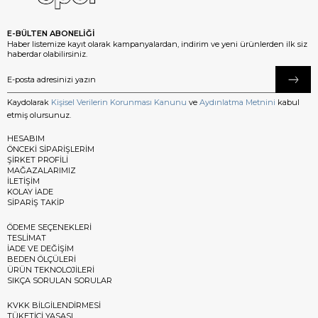
E-BÜLTEN ABONELİĞİ
Haber listemize kayıt olarak kampanyalardan, indirim ve yeni ürünlerden ilk siz
haberdar olabilirsiniz.
Kaydolarak
Kişisel Verilerin Korunması Kanunu
ve
Aydınlatma Metnini
kabul
etmiş olursunuz.
HESABIM
ÖNCEKİ SİPARİŞLERİM
ŞİRKET PROFİLİ
MAĞAZALARIMIZ
İLETİŞİM
KOLAY İADE
SİPARİŞ TAKİP
ÖDEME SEÇENEKLERİ
TESLİMAT
İADE VE DEĞİŞİM
BEDEN ÖLÇÜLERİ
ÜRÜN TEKNOLOJİLERİ
SIKÇA SORULAN SORULAR
KVKK BİLGİLENDİRMESİ
TÜKETİCİ YASASI