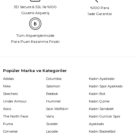
3D Secure & SSL İle %100
%100 Para
Güvenli Alışveriş
İade Garantisi
Tüm Alışverişlerinizde
Para Puan Kazanma Fırsatı
Popüler Marka ve Kategoriler
Adidas
Columbia
Kadın Ayakkabı
Nike
Salomon
Kadın Spor Ayakkabı
Skechers
Reebok
Kadın Bot
Under Armour
Hummel
Kadın Çizme
Asics
Jack Wolfskin
Kadın Sandalet
The North Face
Vans
Kadın Günlük Spor
Puma
Scooter
Ayakkabı
Converse
Lacoste
Kadın Basketbol