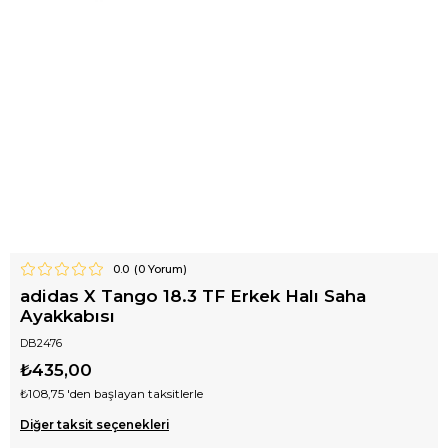
0.0
(
0
Yorum)
adidas X Tango 18.3 TF Erkek Halı Saha
Ayakkabısı
DB2476
₺435,00
₺108,75
'den başlayan taksitlerle
Diğer taksit seçenekleri