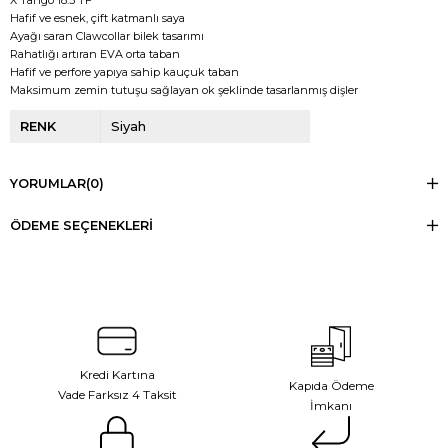
X Tango 18.3 TF
Hafif ve esnek, çift katmanlı saya
Ayağı saran 
Clawcollar bilek tasarımı
Rahatlığı artıran EVA orta taban
Hafif ve perfore yapıya sahip kauçuk taban
Maksimum zemin tutuşu sağlayan ok şeklinde tasarlanmış dişler
RENK
Siyah
YORUMLAR
(0)
ÖDEME SEÇENEKLERI
Kredi Kartına
Kapıda Ödeme
Vade Farksız 4 Taksit
İmkanı