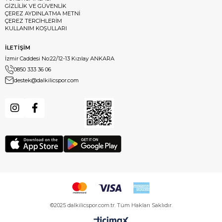
GİZLİLİK VE GÜVENLİK
ÇEREZ AYDINLATMA METNİ
ÇEREZ TERCİHLERİM
KULLANIM KOŞULLARI
İLETİŞİM
İzmir Caddesi No:22/12-13 Kızılay ANKARA
0850 333 36 06
destek@dalkilicspor.com
©2025 dalkilicspor.com.tr. Tüm Hakları Saklıdır.