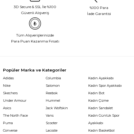
3D Secure & SSL İle %100
%100 Para
Güvenli Alışveriş
İade Garantisi
Tüm Alışverişlerinizde
Para Puan Kazanma Fırsatı
Popüler Marka ve Kategoriler
Adidas
Columbia
Kadın Ayakkabı
Nike
Salomon
Kadın Spor Ayakkabı
Skechers
Reebok
Kadın Bot
Under Armour
Hummel
Kadın Çizme
Asics
Jack Wolfskin
Kadın Sandalet
The North Face
Vans
Kadın Günlük Spor
Puma
Scooter
Ayakkabı
Converse
Lacoste
Kadın Basketbol