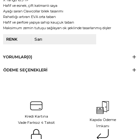
X Tango 18.3 TF
Hafif ve esnek, çift katmanlı saya
Ayağı saran 
Clawcollar bilek tasarımı
Rahatlığı artıran EVA orta taban
Hafif ve perfore yapıya sahip kauçuk taban
Maksimum zemin tutuşu sağlayan ok şeklinde tasarlanmış dişler
RENK
Sarı
YORUMLAR
(0)
ÖDEME SEÇENEKLERI
Kredi Kartına
Kapıda Ödeme
Vade Farksız 4 Taksit
İmkanı