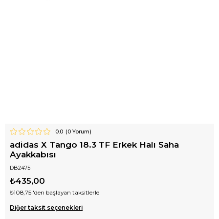
0.0
(
0
Yorum)
adidas X Tango 18.3 TF Erkek Halı Saha
Ayakkabısı
DB2475
₺435,00
₺108,75
'den başlayan taksitlerle
Diğer taksit seçenekleri