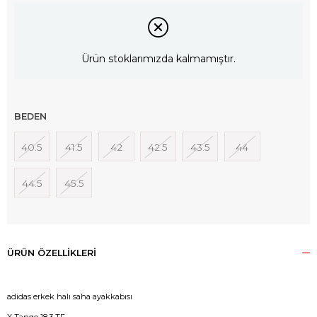
Ürün stoklarımızda kalmamıştır.
BEDEN
40.5
41.5
42
42.5
43.5
44
44.5
45.5
ÜRÜN ÖZELLIKLERI
adidas erkek halı saha ayakkabısı