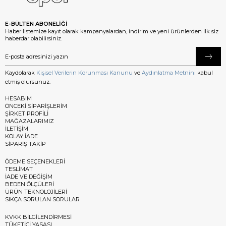
E-BÜLTEN ABONELİĞİ
Haber listemize kayıt olarak kampanyalardan, indirim ve yeni ürünlerden ilk siz
haberdar olabilirsiniz.
Kaydolarak
Kişisel Verilerin Korunması Kanunu
ve
Aydınlatma Metnini
kabul
etmiş olursunuz.
HESABIM
ÖNCEKİ SİPARİŞLERİM
ŞİRKET PROFİLİ
MAĞAZALARIMIZ
İLETİŞİM
KOLAY İADE
SİPARİŞ TAKİP
ÖDEME SEÇENEKLERİ
TESLİMAT
İADE VE DEĞİŞİM
BEDEN ÖLÇÜLERİ
ÜRÜN TEKNOLOJİLERİ
SIKÇA SORULAN SORULAR
KVKK BİLGİLENDİRMESİ
TÜKETİCİ YASASI