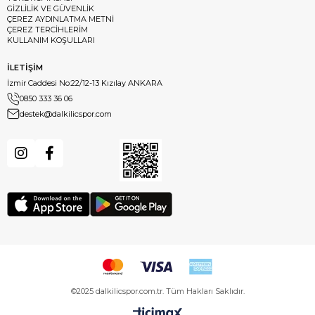
GİZLİLİK VE GÜVENLİK
ÇEREZ AYDINLATMA METNİ
ÇEREZ TERCİHLERİM
KULLANIM KOŞULLARI
İLETİŞİM
İzmir Caddesi No:22/12-13 Kızılay ANKARA
0850 333 36 06
destek@dalkilicspor.com
©2025 dalkilicspor.com.tr. Tüm Hakları Saklıdır.