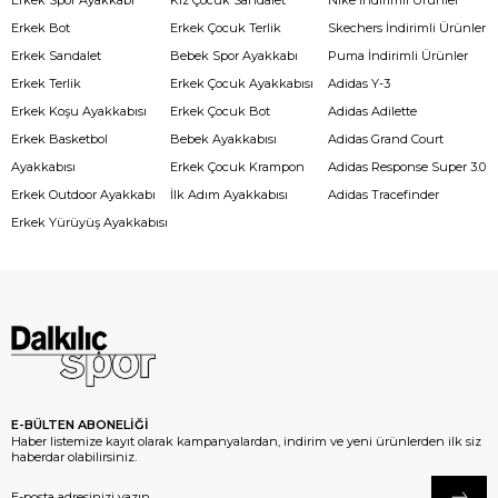
Erkek Spor Ayakkabı
Kız Çocuk Sandalet
Nike İndirimli Ürünler
Erkek Bot
Erkek Çocuk Terlik
Skechers İndirimli Ürünler
Erkek Sandalet
Bebek Spor Ayakkabı
Puma İndirimli Ürünler
Erkek Terlik
Erkek Çocuk Ayakkabısı
Adidas Y-3
Erkek Koşu Ayakkabısı
Erkek Çocuk Bot
Adidas Adilette
Erkek Basketbol
Bebek Ayakkabısı
Adidas Grand Court
Ayakkabısı
Erkek Çocuk Krampon
Adidas Response Super 3.0
Erkek Outdoor Ayakkabı
İlk Adım Ayakkabısı
Adidas Tracefinder
Erkek Yürüyüş Ayakkabısı
E-BÜLTEN ABONELİĞİ
Haber listemize kayıt olarak kampanyalardan, indirim ve yeni ürünlerden ilk siz
haberdar olabilirsiniz.