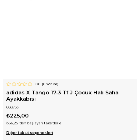
0.0
(
0
Yorum)
adidas X Tango 17.3 Tf J Çocuk Halı Saha
Ayakkabısı
CG3733
₺225,00
₺56,25
'den başlayan taksitlerle
Diğer taksit seçenekleri