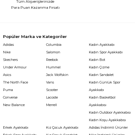
Tüm Alışverişlerinizde
Para Puan Kazanma Fırsatı
Popüler Marka ve Kategoriler
Adidas
Columbia
Kadın Ayakkabı
Nike
Salomon
Kadın Spor Ayakkabı
Skechers
Reebok
Kadın Bot
Under Armour
Hummel
Kadın Çizme
Asics
Jack Wolfskin
Kadın Sandalet
The North Face
Vans
Kadın Günlük Spor
Puma
Scooter
Ayakkabı
Converse
Lacoste
Kadın Basketbol
New Balance
Merrell
Ayakkabısı
Kadın Outdoor Ayakkabısı
Kadın Koşu Ayakkabısı
Erkek Ayakkabı
Kız Çocuk Ayakkabı
Adidas İndirimli Ürünler