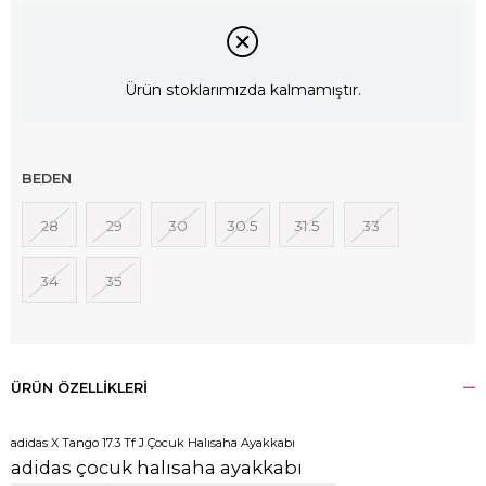
Ürün stoklarımızda kalmamıştır.
BEDEN
28
29
30
30.5
31.5
33
34
35
ÜRÜN ÖZELLIKLERI
adidas X Tango 17.3 Tf J Çocuk Halısaha Ayakkabı
adidas çocuk halısaha ayakkabı