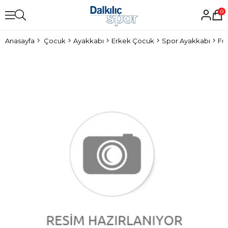
0
Anasayfa
Çocuk
Ayakkabı
Erkek Çocuk
Spor Ayakkabı
Fu