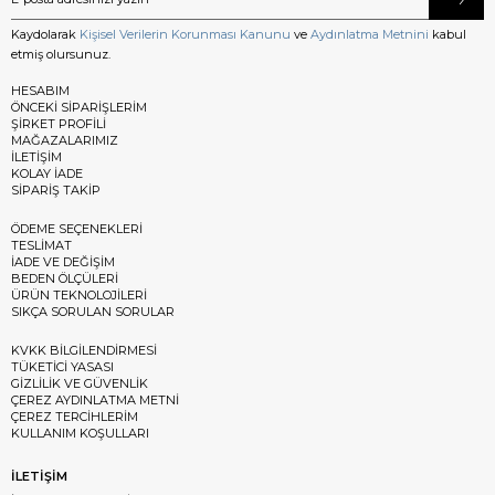
Kaydolarak
Kişisel Verilerin Korunması Kanunu
ve
Aydınlatma Metnini
kabul
etmiş olursunuz.
HESABIM
ÖNCEKİ SİPARİŞLERİM
ŞİRKET PROFİLİ
MAĞAZALARIMIZ
İLETİŞİM
KOLAY İADE
SİPARİŞ TAKİP
ÖDEME SEÇENEKLERİ
TESLİMAT
İADE VE DEĞİŞİM
BEDEN ÖLÇÜLERİ
ÜRÜN TEKNOLOJİLERİ
SIKÇA SORULAN SORULAR
KVKK BİLGİLENDİRMESİ
TÜKETİCİ YASASI
GİZLİLİK VE GÜVENLİK
ÇEREZ AYDINLATMA METNİ
ÇEREZ TERCİHLERİM
KULLANIM KOŞULLARI
İLETİŞİM