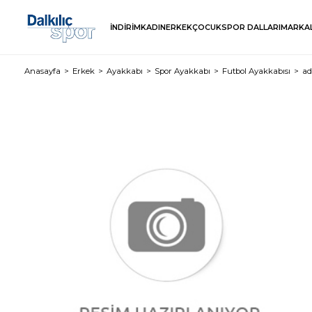
İNDİRİM
KADIN
ERKEK
ÇOCUK
SPOR DALLARI
MARKA
Anasayfa
Erkek
Ayakkabı
Spor Ayakkabı
Futbol Ayakkabısı
ad