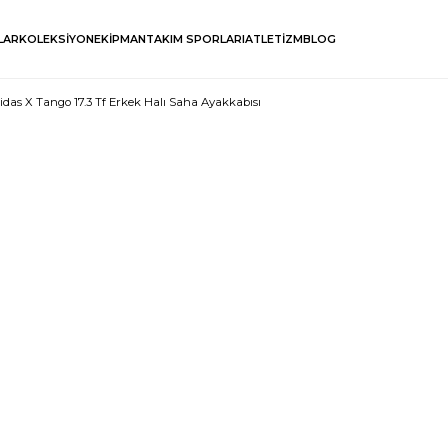
LAR
KOLEKSİYON
EKİPMAN
TAKIM SPORLARI
ATLETİZM
BLOG
idas X Tango 17.3 Tf Erkek Halı Saha Ayakkabısı