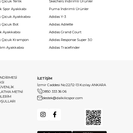
 Çocuk Terlik
Skechers İndirimli Ürünler
k Spor Ayakkabı
Puma İndirimli Ürünler
k Çocuk Ayakkabısı
Adidas Y-3
k Çocuk Bot
Adidas Adilette
k Ayakkabısı
Adidas Grand Court
k Çocuk Krampon
Adidas Response Super 3.0
dım Ayakkabısı
Adidas Tracefinder
ENDİRMESİ
İLETİŞİM
ASI
İzmir Caddesi No:22/12-13 Kızılay ANKARA
GÜVENLİK
0850 333 36 06
LATMA METNİ
HLERİM
destek@dalkilicspor.com
OŞULLARI