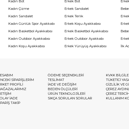
Kadın Bot
Erkek Bot
Erkek
Kadın Çizme
Erkek Sandalet
Bebe
Kadın Sandalet
Erkek Terlik
Erke
Kadın Günlük Spor Ayakkabı
Erkek Koşu Ayakkabısı
Erke
Kadın Basketbol Ayakkabısı
Erkek Basketbol Ayakkabısı
Bebe
Kadın Outdoor Ayakkabısı
Erkek Outdoor Ayakkabı
Erke
Kadın Koşu Ayakkabısı
Erkek Yürüyüş Ayakkabısı
İlk A
ESABIM
ÖDEME SEÇENEKLERİ
KVKK BİLGİL
NCEKİ SİPARİŞLERİM
TESLİMAT
TÜKETİCİ YAS
İRKET PROFİLİ
İADE VE DEĞİŞİM
GİZLİLİK VE 
AĞAZALARIMIZ
BEDEN ÖLÇÜLERİ
ÇEREZ AYDIN
LETİŞİM
ÜRÜN TEKNOLOJİLERİ
ÇEREZ TERCİ
OLAY İADE
SIKÇA SORULAN SORULAR
KULLANIM K
İPARİŞ TAKİP