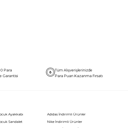
0 Para
Tüm Alışverişlerinizde
e Garantisi
Para Puan Kazanma Fırsatı
Çocuk Ayakkabı
Adidas İndirimli Ürünler
Çocuk Sandalet
Nike İndirimli Ürünler