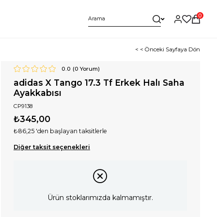
0
< < Önceki Sayfaya Dön
0.0
(
0
Yorum)
adidas X Tango 17.3 Tf Erkek Halı Saha
Ayakkabısı
CP9138
₺345,00
₺86,25
'den başlayan taksitlerle
Diğer taksit seçenekleri
Ürün stoklarımızda kalmamıştır.