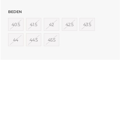
BEDEN
40.5
41.5
42
42.5
43.5
44
44.5
45.5