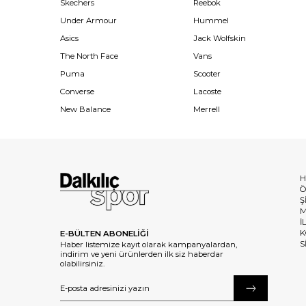
Skechers
Reebok
Under Armour
Hummel
Asics
Jack Wolfskin
The North Face
Vans
Puma
Scooter
Converse
Lacoste
New Balance
Merrell
H
Ö
Ş
M
İ
K
E-BÜLTEN ABONELİĞİ
S
Haber listemize kayıt olarak kampanyalardan,
indirim ve yeni ürünlerden ilk siz haberdar
olabilirsiniz.