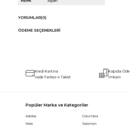
RENK
Siyah
YORUMLAR
(0)
ÖDEME SEÇENEKLERI
Kredi Kartına
Kapıda Öd
Vade Farksız 4 Taksit
İmkanı
Popüler Marka ve Kategoriler
Adidas
Columbia
Nike
Salomon