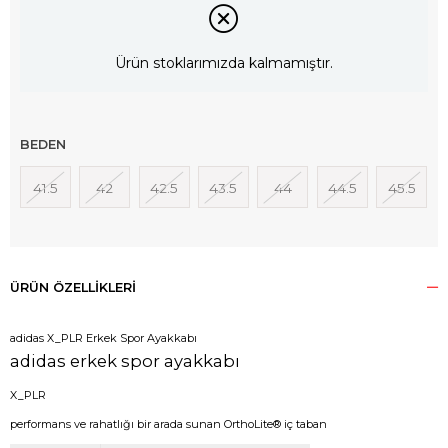
Ürün stoklarımızda kalmamıştır.
BEDEN
41.5
42
42.5
43.5
44
44.5
45.5
ÜRÜN ÖZELLIKLERI
adidas X_PLR Erkek Spor Ayakkabı
adidas erkek spor ayakkabı
X_PLR
performans ve rahatlığı bir arada sunan OrthoLite® iç taban