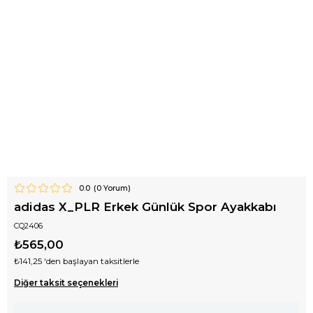
0.0
(
0
Yorum)
adidas X_PLR Erkek Günlük Spor Ayakkabı
CQ2406
₺565,00
₺141,25
'den başlayan taksitlerle
Diğer taksit seçenekleri