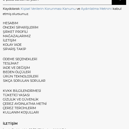
Kaydolarak
Kişisel Verilerin Korunması Kanunu
ve
Aydınlatma Metnini
kabul
etmiş olursunuz.
HESABIM
ÖNCEKİ SİPARİŞLERİM
ŞİRKET PROFİLİ
MAĞAZALARIMIZ
İLETİŞİM
KOLAY İADE
SİPARİŞ TAKİP
ÖDEME SEÇENEKLERİ
TESLİMAT
İADE VE DEĞİŞİM
BEDEN ÖLÇÜLERİ
ÜRÜN TEKNOLOJİLERİ
SIKÇA SORULAN SORULAR
KVKK BİLGİLENDİRMESİ
TÜKETİCİ YASASI
GİZLİLİK VE GÜVENLİK
ÇEREZ AYDINLATMA METNİ
ÇEREZ TERCİHLERİM
KULLANIM KOŞULLARI
İLETİŞİM