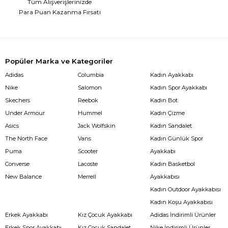
Tüm Alışverişlerinizde
Para Puan Kazanma Fırsatı
Popüler Marka ve Kategoriler
Adidas
Columbia
Kadın Ayakkabı
Nike
Salomon
Kadın Spor Ayakkabı
Skechers
Reebok
Kadın Bot
Under Armour
Hummel
Kadın Çizme
Asics
Jack Wolfskin
Kadın Sandalet
The North Face
Vans
Kadın Günlük Spor
Puma
Scooter
Ayakkabı
Converse
Lacoste
Kadın Basketbol
New Balance
Merrell
Ayakkabısı
Kadın Outdoor Ayakkabısı
Kadın Koşu Ayakkabısı
Erkek Ayakkabı
Kız Çocuk Ayakkabı
Adidas İndirimli Ürünler
Erkek Spor Ayakkabı
Kız Çocuk Sandalet
Nike İndirimli Ürünler