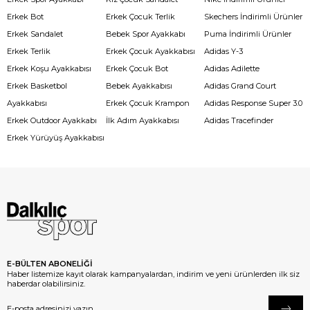
Erkek Bot
Erkek Çocuk Terlik
Skechers İndirimli Ürünler
Erkek Sandalet
Bebek Spor Ayakkabı
Puma İndirimli Ürünler
Erkek Terlik
Erkek Çocuk Ayakkabısı
Adidas Y-3
Erkek Koşu Ayakkabısı
Erkek Çocuk Bot
Adidas Adilette
Erkek Basketbol
Bebek Ayakkabısı
Adidas Grand Court
Ayakkabısı
Erkek Çocuk Krampon
Adidas Response Super 3.0
Erkek Outdoor Ayakkabı
İlk Adım Ayakkabısı
Adidas Tracefinder
Erkek Yürüyüş Ayakkabısı
E-BÜLTEN ABONELİĞİ
Haber listemize kayıt olarak kampanyalardan, indirim ve yeni ürünlerden ilk siz
haberdar olabilirsiniz.