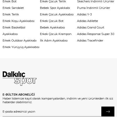
Erkek Bot
Erkek Çocuk Terlik
Skechers İndirimli Ürünler
Erkek Sandalet
Bebek Spor Ayakkabı
Puma İndirimli Ürünler
Erkek Terlik
Erkek Çocuk Ayakkabısı
Adidas Y-3
Erkek Koşu Ayakkabısı
Erkek Çocuk Bot
Adidas Adilette
Erkek Basketbol
Bebek Ayakkabısı
Adidas Grand Court
Ayakkabısı
Erkek Çocuk Krampon
Adidas Response Super 3.0
Erkek Outdoor Ayakkabı
İlk Adım Ayakkabısı
Adidas Tracefinder
Erkek Yürüyüş Ayakkabısı
E-BÜLTEN ABONELİĞİ
Haber listemize kayıt olarak kampanyalardan, indirim ve yeni ürünlerden ilk siz
haberdar olabilirsiniz.