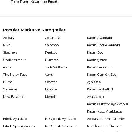
Para Puan Kazanma Fırsatı
Popüler Marka ve Kategoriler
Adidas
Columbia
Kadın Ayakkabı
Nike
Salomon
Kadın Spor Ayakkabı
Skechers
Reebok
Kadın Bot
Under Armour
Hummel
Kadın Çizme
Asics
Jack Wolfskin
Kadın Sandalet
The North Face
Vans
Kadın Günlük Spor
Puma
Scooter
Ayakkabı
Converse
Lacoste
Kadın Basketbol
New Balance
Merrell
Ayakkabısı
Kadın Outdoor Ayakkabısı
Kadın Koşu Ayakkabısı
Erkek Ayakkabı
Kız Çocuk Ayakkabı
Adidas İndirimli Ürünler
Erkek Spor Ayakkabı
Kız Çocuk Sandalet
Nike İndirimli Ürünler