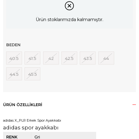
Ürün stoklarımızda kalmamıştır.
BEDEN
40.5
41.5
42
42.5
43.5
44
44.5
45.5
ÜRÜN ÖZELLIKLERI
adidas X_PLR Erkek Spor Ayakkabı
adidas spor ayakkabı
RENK
Gri