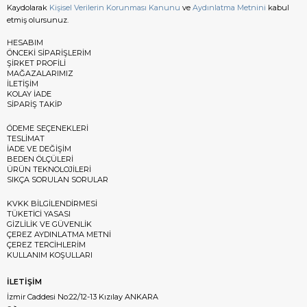
Kaydolarak
Kişisel Verilerin Korunması Kanunu
ve
Aydınlatma Metnini
kabul
etmiş olursunuz.
HESABIM
ÖNCEKİ SİPARİŞLERİM
ŞİRKET PROFİLİ
MAĞAZALARIMIZ
İLETİŞİM
KOLAY İADE
SİPARİŞ TAKİP
ÖDEME SEÇENEKLERİ
TESLİMAT
İADE VE DEĞİŞİM
BEDEN ÖLÇÜLERİ
ÜRÜN TEKNOLOJİLERİ
SIKÇA SORULAN SORULAR
KVKK BİLGİLENDİRMESİ
TÜKETİCİ YASASI
GİZLİLİK VE GÜVENLİK
ÇEREZ AYDINLATMA METNİ
ÇEREZ TERCİHLERİM
KULLANIM KOŞULLARI
İLETİŞİM
İzmir Caddesi No:22/12-13 Kızılay ANKARA