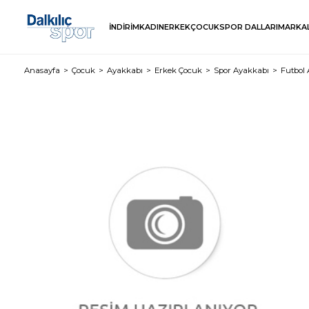
İNDİRİM
KADIN
ERKEK
ÇOCUK
SPOR DALLARI
MARKA
Anasayfa
Çocuk
Ayakkabı
Erkek Çocuk
Spor Ayakkabı
Futbol 