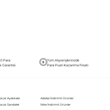
0 Para
Tüm Alışverişlerinizde
e Garantisi
Para Puan Kazanma Fırsatı
Çocuk Ayakkabı
Adidas İndirimli Ürünler
Çocuk Sandalet
Nike İndirimli Ürünler