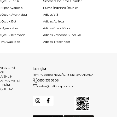
 Çocuk Terlik
Skechers İndirimli Ürünler
k Spor Ayakkabı
Puma İndirimli Ürünler
k Çocuk Ayakkabısı
Adidas Y-3
k Çocuk Bot
Adidas Adilette
k Ayakkabısı
Adidas Grand Court
k Çocuk Krampon
Adidas Response Super 3.0
dım Ayakkabısı
Adidas Tracefinder
ENDİRMESİ
İLETİŞİM
ASI
İzmir Caddesi No:22/12-13 Kızılay ANKARA
GÜVENLİK
0850 333 36 06
LATMA METNİ
HLERİM
destek@dalkilicspor.com
OŞULLARI