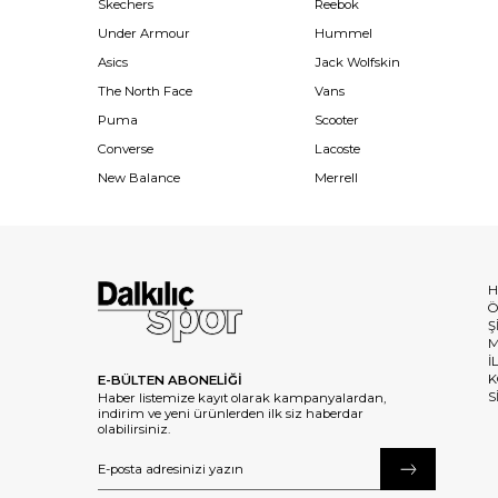
Skechers
Reebok
Under Armour
Hummel
Asics
Jack Wolfskin
The North Face
Vans
Puma
Scooter
Converse
Lacoste
New Balance
Merrell
H
Ö
Ş
M
İ
K
E-BÜLTEN ABONELİĞİ
S
Haber listemize kayıt olarak kampanyalardan,
indirim ve yeni ürünlerden ilk siz haberdar
olabilirsiniz.