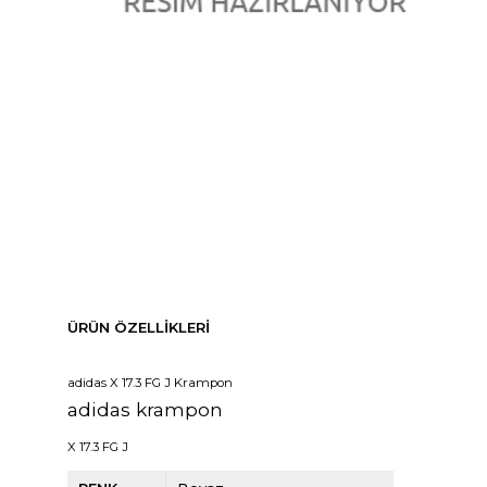
ÜRÜN ÖZELLIKLERI
adidas X 17.3 FG J Krampon
adidas krampon
X 17.3 FG J