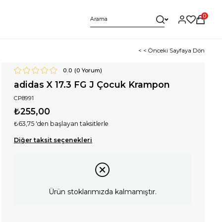
0
< < Önceki Sayfaya Dön
0.0
(
0
Yorum)
adidas X 17.3 FG J Çocuk Krampon
CP8991
₺255,00
₺63,75
'den başlayan taksitlerle
Diğer taksit seçenekleri
Ürün stoklarımızda kalmamıştır.