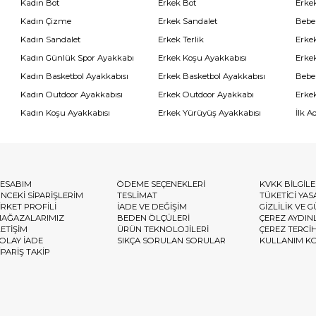
Kadın Bot
Erkek Bot
Erkek
Kadın Çizme
Erkek Sandalet
Bebe
Kadın Sandalet
Erkek Terlik
Erke
Kadın Günlük Spor Ayakkabı
Erkek Koşu Ayakkabısı
Erke
Kadın Basketbol Ayakkabısı
Erkek Basketbol Ayakkabısı
Bebe
Kadın Outdoor Ayakkabısı
Erkek Outdoor Ayakkabı
Erke
Kadın Koşu Ayakkabısı
Erkek Yürüyüş Ayakkabısı
İlk A
ESABIM
ÖDEME SEÇENEKLERİ
KVKK BİLGİL
NCEKİ SİPARİŞLERİM
TESLİMAT
TÜKETİCİ YAS
İRKET PROFİLİ
İADE VE DEĞİŞİM
GİZLİLİK VE 
AĞAZALARIMIZ
BEDEN ÖLÇÜLERİ
ÇEREZ AYDIN
LETİŞİM
ÜRÜN TEKNOLOJİLERİ
ÇEREZ TERCİ
OLAY İADE
SIKÇA SORULAN SORULAR
KULLANIM K
İPARİŞ TAKİP