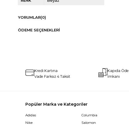
RENK
Beyaz
YORUMLAR
(0)
ÖDEME SEÇENEKLERI
Kredi Kartına
Kapıda Öd
Vade Farksız 4 Taksit
İmkanı
Popüler Marka ve Kategoriler
Adidas
Columbia
Nike
Salomon