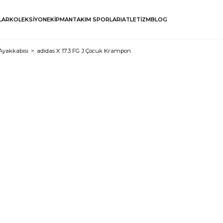
LAR
KOLEKSİYON
EKİPMAN
TAKIM SPORLARI
ATLETİZM
BLOG
Ayakkabısı
adidas X 17.3 FG J Çocuk Krampon