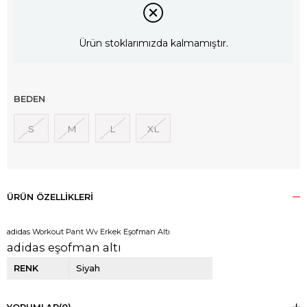
Ürün stoklarımızda kalmamıştır.
BEDEN
S
M
L
XL
ÜRÜN ÖZELLIKLERI
adidas Workout Pant Wv Erkek Eşofman Altı
adidas eşofman altı
RENK
Siyah