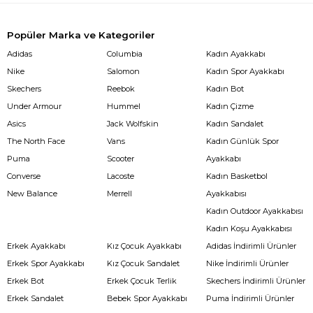
Popüler Marka ve Kategoriler
Adidas
Columbia
Kadın Ayakkabı
Nike
Salomon
Kadın Spor Ayakkabı
Skechers
Reebok
Kadın Bot
Under Armour
Hummel
Kadın Çizme
Asics
Jack Wolfskin
Kadın Sandalet
The North Face
Vans
Kadın Günlük Spor
Puma
Scooter
Ayakkabı
Converse
Lacoste
Kadın Basketbol
New Balance
Merrell
Ayakkabısı
Kadın Outdoor Ayakkabısı
Kadın Koşu Ayakkabısı
Erkek Ayakkabı
Kız Çocuk Ayakkabı
Adidas İndirimli Ürünler
Erkek Spor Ayakkabı
Kız Çocuk Sandalet
Nike İndirimli Ürünler
Erkek Bot
Erkek Çocuk Terlik
Skechers İndirimli Ürünler
Erkek Sandalet
Bebek Spor Ayakkabı
Puma İndirimli Ürünler