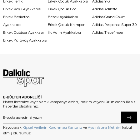
Erkek Terlik
Erkek Çocuk Ayakkabısı
Adidas Y-3
Erkek Koşu Ayakkabısı
Erkek Çocuk Bot
Adidas Adilette
Erkek Basketbol
Bebek Ayakkabısı
Adidas Grand Court
Ayakkabısı
Erkek Çocuk Krampon
Adidas Response Super 3.0
Erkek Outdoor Ayakkabı
İlk Adım Ayakkabısı
Adidas Tracefinder
Erkek Yürüyüş Ayakkabısı
E-BÜLTEN ABONELİĞİ
Haber listemize kayıt olarak kampanyalardan, indirim ve yeni ürünlerden ilk siz
haberdar olabilirsiniz.
Kaydolarak
Kişisel Verilerin Korunması Kanunu
ve
Aydınlatma Metnini
kabul
etmiş olursunuz.