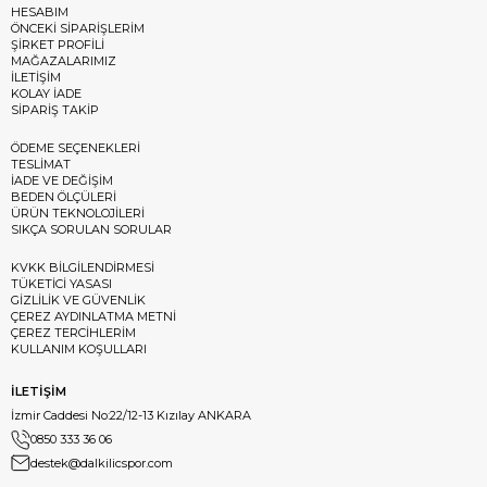
HESABIM
ÖNCEKİ SİPARİŞLERİM
ŞİRKET PROFİLİ
MAĞAZALARIMIZ
İLETİŞİM
KOLAY İADE
SİPARİŞ TAKİP
ÖDEME SEÇENEKLERİ
TESLİMAT
İADE VE DEĞİŞİM
BEDEN ÖLÇÜLERİ
ÜRÜN TEKNOLOJİLERİ
SIKÇA SORULAN SORULAR
KVKK BİLGİLENDİRMESİ
TÜKETİCİ YASASI
GİZLİLİK VE GÜVENLİK
ÇEREZ AYDINLATMA METNİ
ÇEREZ TERCİHLERİM
KULLANIM KOŞULLARI
İLETİŞİM
İzmir Caddesi No:22/12-13 Kızılay ANKARA
0850 333 36 06
destek@dalkilicspor.com