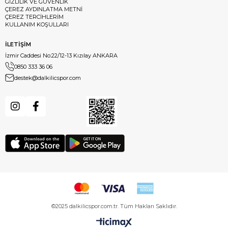
GİZLİLİK VE GÜVENLİK
ÇEREZ AYDINLATMA METNİ
ÇEREZ TERCİHLERİM
KULLANIM KOŞULLARI
İLETİŞİM
İzmir Caddesi No:22/12-13 Kızılay ANKARA
0850 333 36 06
destek@dalkilicspor.com
©2025 dalkilicspor.com.tr. Tüm Hakları Saklıdır.