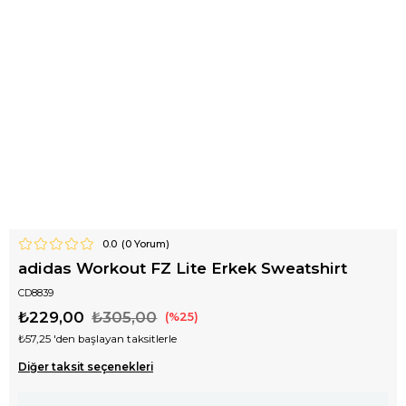
0.0
(
0
Yorum)
adidas Workout FZ Lite Erkek Sweatshirt
CD8839
₺229,00
₺305,00
25
₺57,25
'den başlayan taksitlerle
Diğer taksit seçenekleri