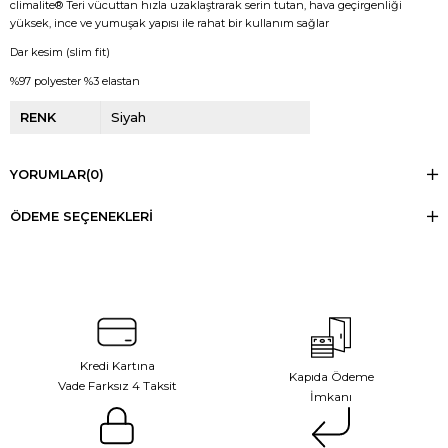
climalite® Teri vücuttan hızla uzaklaştrarak serin tutan, hava geçirgenliği
yüksek, ince ve yumuşak yapısı ile rahat bir kullanım sağlar
Dar kesim (slim fit)
%97 polyester %3 elastan
RENK
Siyah
YORUMLAR
(0)
ÖDEME SEÇENEKLERI
Kredi Kartına
Kapıda Ödeme
Vade Farksız 4 Taksit
İmkanı