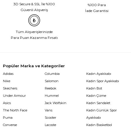
3D Secure & SSL İle %100
%100 Para
Güvenli Alışveriş
İade Garantisi
Tüm Alışverişlerinizde
Para Puan Kazanma Fırsatı
Popüler Marka ve Kategoriler
Adidas
Columbia
Kadın Ayakkabı
Nike
Salomon
Kadın Spor Ayakkabı
Skechers
Reebok
Kadın Bot
Under Armour
Hummel
Kadın Çizme
Asics
Jack Wolfskin
Kadın Sandalet
The North Face
Vans
Kadın Günlük Spor
Puma
Scooter
Ayakkabı
Converse
Lacoste
Kadın Basketbol