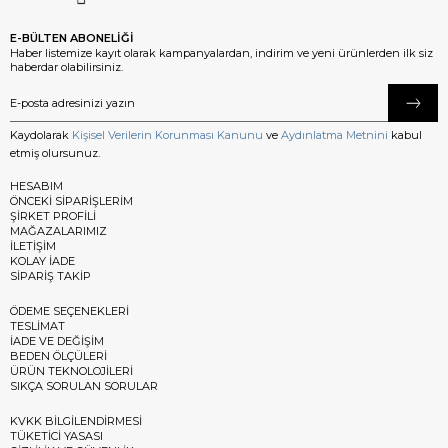
E-BÜLTEN ABONELİĞİ
Haber listemize kayıt olarak kampanyalardan, indirim ve yeni ürünlerden ilk siz
haberdar olabilirsiniz.
Kaydolarak
Kişisel Verilerin Korunması Kanunu
ve
Aydınlatma Metnini
kabul
etmiş olursunuz.
HESABIM
ÖNCEKİ SİPARİŞLERİM
ŞİRKET PROFİLİ
MAĞAZALARIMIZ
İLETİŞİM
KOLAY İADE
SİPARİŞ TAKİP
ÖDEME SEÇENEKLERİ
TESLİMAT
İADE VE DEĞİŞİM
BEDEN ÖLÇÜLERİ
ÜRÜN TEKNOLOJİLERİ
SIKÇA SORULAN SORULAR
KVKK BİLGİLENDİRMESİ
TÜKETİCİ YASASI