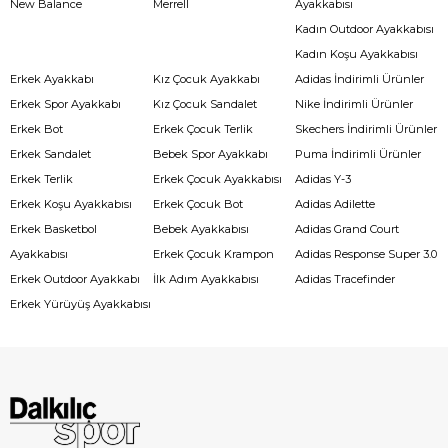
New Balance
Merrell
Ayakkabısı
Kadın Outdoor Ayakkabısı
Kadın Koşu Ayakkabısı
Erkek Ayakkabı
Kız Çocuk Ayakkabı
Adidas İndirimli Ürünler
Erkek Spor Ayakkabı
Kız Çocuk Sandalet
Nike İndirimli Ürünler
Erkek Bot
Erkek Çocuk Terlik
Skechers İndirimli Ürünler
Erkek Sandalet
Bebek Spor Ayakkabı
Puma İndirimli Ürünler
Erkek Terlik
Erkek Çocuk Ayakkabısı
Adidas Y-3
Erkek Koşu Ayakkabısı
Erkek Çocuk Bot
Adidas Adilette
Erkek Basketbol
Bebek Ayakkabısı
Adidas Grand Court
Ayakkabısı
Erkek Çocuk Krampon
Adidas Response Super 3.0
Erkek Outdoor Ayakkabı
İlk Adım Ayakkabısı
Adidas Tracefinder
Erkek Yürüyüş Ayakkabısı