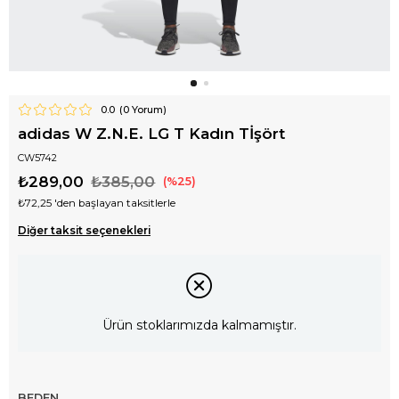
0.0
(
0
Yorum)
adidas W Z.N.E. LG T Kadın Tİşört
CW5742
₺289,00
₺385,00
25
₺72,25
'den başlayan taksitlerle
Diğer taksit seçenekleri
Ürün stoklarımızda kalmamıştır.
BEDEN