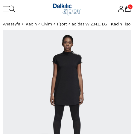
0
Anasayfa
Kadın
Giyim
Tişört
adidas W Z.N.E. LG T Kadın Tİşört