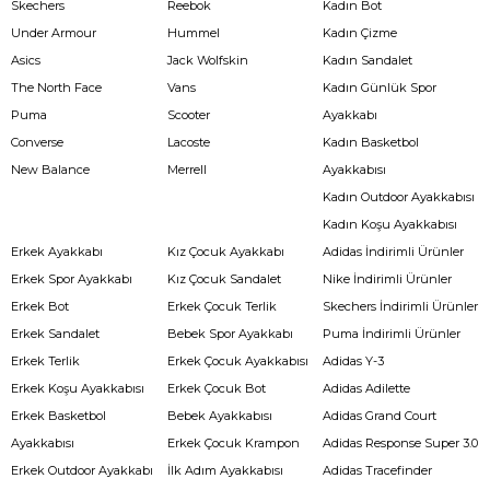
Skechers
Reebok
Kadın Bot
Under Armour
Hummel
Kadın Çizme
Asics
Jack Wolfskin
Kadın Sandalet
The North Face
Vans
Kadın Günlük Spor
Puma
Scooter
Ayakkabı
Converse
Lacoste
Kadın Basketbol
New Balance
Merrell
Ayakkabısı
Kadın Outdoor Ayakkabısı
Kadın Koşu Ayakkabısı
Erkek Ayakkabı
Kız Çocuk Ayakkabı
Adidas İndirimli Ürünler
Erkek Spor Ayakkabı
Kız Çocuk Sandalet
Nike İndirimli Ürünler
Erkek Bot
Erkek Çocuk Terlik
Skechers İndirimli Ürünler
Erkek Sandalet
Bebek Spor Ayakkabı
Puma İndirimli Ürünler
Erkek Terlik
Erkek Çocuk Ayakkabısı
Adidas Y-3
Erkek Koşu Ayakkabısı
Erkek Çocuk Bot
Adidas Adilette
Erkek Basketbol
Bebek Ayakkabısı
Adidas Grand Court
Ayakkabısı
Erkek Çocuk Krampon
Adidas Response Super 3.0
Erkek Outdoor Ayakkabı
İlk Adım Ayakkabısı
Adidas Tracefinder