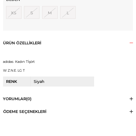
XS
S
M
L
ÜRÜN ÖZELLIKLERI
adidas Kadın Tİşört
W Z.N.E. LG T
RENK
Siyah
YORUMLAR
(0)
ÖDEME SEÇENEKLERI