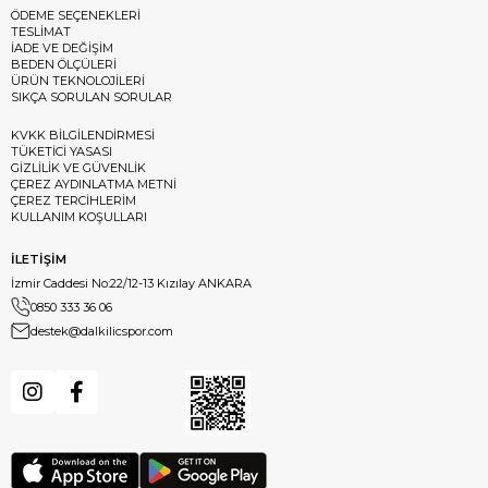
ÖDEME SEÇENEKLERİ
TESLİMAT
İADE VE DEĞİŞİM
BEDEN ÖLÇÜLERİ
ÜRÜN TEKNOLOJİLERİ
SIKÇA SORULAN SORULAR
KVKK BİLGİLENDİRMESİ
TÜKETİCİ YASASI
GİZLİLİK VE GÜVENLİK
ÇEREZ AYDINLATMA METNİ
ÇEREZ TERCİHLERİM
KULLANIM KOŞULLARI
İLETİŞİM
İzmir Caddesi No:22/12-13 Kızılay ANKARA
0850 333 36 06
destek@dalkilicspor.com