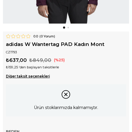
0.0
(
0
Yorum)
adidas W Wantertag PAD Kadın Mont
CZ1793
₺637,00
₺849,00
25
₺159,25
'den başlayan taksitlerle
Diğer taksit seçenekleri
Ürün stoklarımızda kalmamıştır.
BEDEN