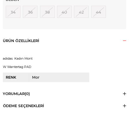
34
36
38
40
42
44
ÜRÜN ÖZELLIKLERI
adidas Kadın Mont
W Wantertag PAD
RENK
Mor
YORUMLAR
(0)
ÖDEME SEÇENEKLERI