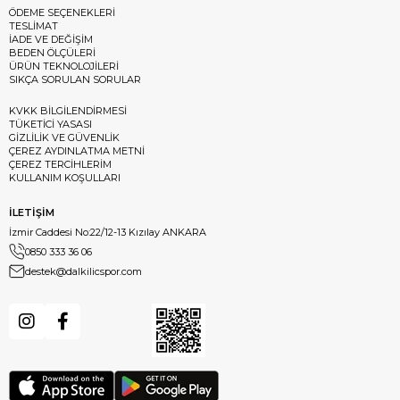
ÖDEME SEÇENEKLERİ
TESLİMAT
İADE VE DEĞİŞİM
BEDEN ÖLÇÜLERİ
ÜRÜN TEKNOLOJİLERİ
SIKÇA SORULAN SORULAR
KVKK BİLGİLENDİRMESİ
TÜKETİCİ YASASI
GİZLİLİK VE GÜVENLİK
ÇEREZ AYDINLATMA METNİ
ÇEREZ TERCİHLERİM
KULLANIM KOŞULLARI
İLETİŞİM
İzmir Caddesi No:22/12-13 Kızılay ANKARA
0850 333 36 06
destek@dalkilicspor.com