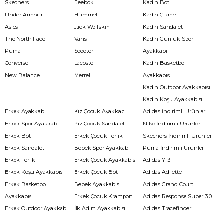
Skechers
Reebok
Kadın Bot
Under Armour
Hummel
Kadın Çizme
Asics
Jack Wolfskin
Kadın Sandalet
The North Face
Vans
Kadın Günlük Spor
Puma
Scooter
Ayakkabı
Converse
Lacoste
Kadın Basketbol
New Balance
Merrell
Ayakkabısı
Kadın Outdoor Ayakkabısı
Kadın Koşu Ayakkabısı
Erkek Ayakkabı
Kız Çocuk Ayakkabı
Adidas İndirimli Ürünler
Erkek Spor Ayakkabı
Kız Çocuk Sandalet
Nike İndirimli Ürünler
Erkek Bot
Erkek Çocuk Terlik
Skechers İndirimli Ürünler
Erkek Sandalet
Bebek Spor Ayakkabı
Puma İndirimli Ürünler
Erkek Terlik
Erkek Çocuk Ayakkabısı
Adidas Y-3
Erkek Koşu Ayakkabısı
Erkek Çocuk Bot
Adidas Adilette
Erkek Basketbol
Bebek Ayakkabısı
Adidas Grand Court
Ayakkabısı
Erkek Çocuk Krampon
Adidas Response Super 3.0
Erkek Outdoor Ayakkabı
İlk Adım Ayakkabısı
Adidas Tracefinder