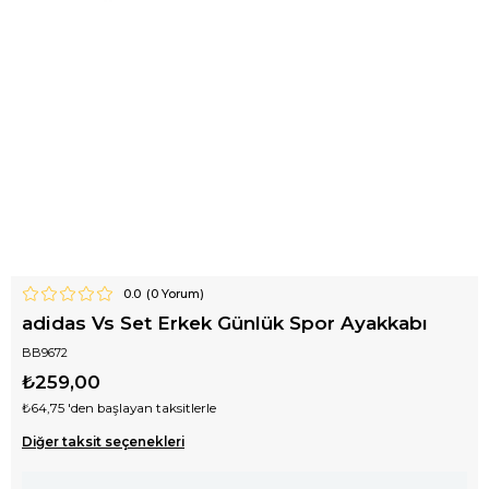
0.0
(
0
Yorum)
adidas Vs Set Erkek Günlük Spor Ayakkabı
BB9672
₺259,00
₺64,75
'den başlayan taksitlerle
Diğer taksit seçenekleri