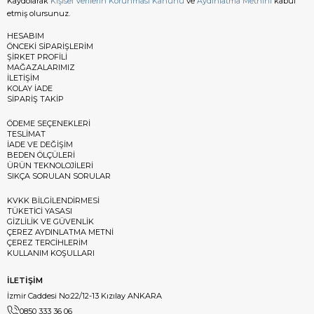
Kaydolarak
Kişisel Verilerin Korunması Kanunu
ve
Aydınlatma Metnini
kabul
etmiş olursunuz.
HESABIM
ÖNCEKİ SİPARİŞLERİM
ŞİRKET PROFİLİ
MAĞAZALARIMIZ
İLETİŞİM
KOLAY İADE
SİPARİŞ TAKİP
ÖDEME SEÇENEKLERİ
TESLİMAT
İADE VE DEĞİŞİM
BEDEN ÖLÇÜLERİ
ÜRÜN TEKNOLOJİLERİ
SIKÇA SORULAN SORULAR
KVKK BİLGİLENDİRMESİ
TÜKETİCİ YASASI
GİZLİLİK VE GÜVENLİK
ÇEREZ AYDINLATMA METNİ
ÇEREZ TERCİHLERİM
KULLANIM KOŞULLARI
İLETİŞİM
İzmir Caddesi No:22/12-13 Kızılay ANKARA
0850 333 36 06