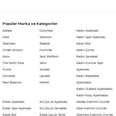
Popüler Marka ve Kategoriler
Adidas
Columbia
Kadın Ayakkabı
Nike
Salomon
Kadın Spor Ayakkabı
Skechers
Reebok
Kadın Bot
Under Armour
Hummel
Kadın Çizme
Asics
Jack Wolfskin
Kadın Sandalet
The North Face
Vans
Kadın Günlük Spor
Puma
Scooter
Ayakkabı
Converse
Lacoste
Kadın Basketbol
New Balance
Merrell
Ayakkabısı
Kadın Outdoor Ayakkabısı
Kadın Koşu Ayakkabısı
Erkek Ayakkabı
Kız Çocuk Ayakkabı
Adidas İndirimli Ürünler
Erkek Spor Ayakkabı
Kız Çocuk Sandalet
Nike İndirimli Ürünler
Erkek Bot
Erkek Çocuk Terlik
Skechers İndirimli Ürünler