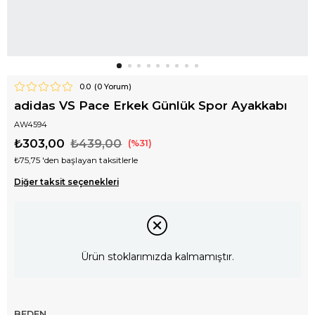
0.0
(
0
Yorum)
adidas VS Pace Erkek Günlük Spor Ayakkabı
AW4594
₺303,00
₺439,00
31
₺75,75
'den başlayan taksitlerle
Diğer taksit seçenekleri
Ürün stoklarımızda kalmamıştır.
BEDEN