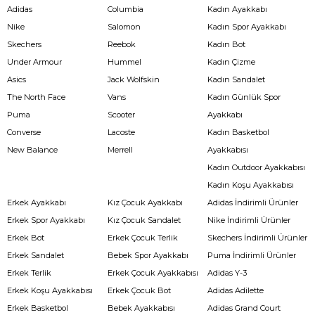
Adidas
Columbia
Kadın Ayakkabı
Nike
Salomon
Kadın Spor Ayakkabı
Skechers
Reebok
Kadın Bot
Under Armour
Hummel
Kadın Çizme
Asics
Jack Wolfskin
Kadın Sandalet
The North Face
Vans
Kadın Günlük Spor
Puma
Scooter
Ayakkabı
Converse
Lacoste
Kadın Basketbol
New Balance
Merrell
Ayakkabısı
Kadın Outdoor Ayakkabısı
Kadın Koşu Ayakkabısı
Erkek Ayakkabı
Kız Çocuk Ayakkabı
Adidas İndirimli Ürünler
Erkek Spor Ayakkabı
Kız Çocuk Sandalet
Nike İndirimli Ürünler
Erkek Bot
Erkek Çocuk Terlik
Skechers İndirimli Ürünler
Erkek Sandalet
Bebek Spor Ayakkabı
Puma İndirimli Ürünler
Erkek Terlik
Erkek Çocuk Ayakkabısı
Adidas Y-3
Erkek Koşu Ayakkabısı
Erkek Çocuk Bot
Adidas Adilette
Erkek Basketbol
Bebek Ayakkabısı
Adidas Grand Court