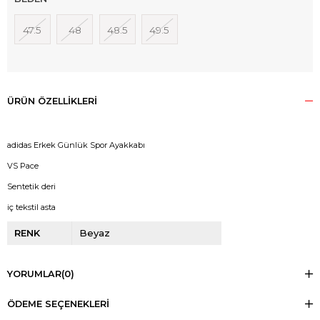
47.5
48
48.5
49.5
ÜRÜN ÖZELLIKLERI
adidas Erkek Günlük Spor Ayakkabı
VS Pace
Sentetik deri
iç tekstil asta
RENK
Beyaz
YORUMLAR
(0)
ÖDEME SEÇENEKLERI