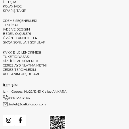
İLETİŞİM
KOLAY İADE
SİPARİŞ TAKİP
ÖDEME SEÇENEKLERİ
TESLİMAT
İADE VE DEĞİŞİM
BEDEN ÖLÇÜLERİ
ÜRÜN TEKNOLOJİLERİ
SIKÇA SORULAN SORULAR
KVKK BİLGİLENDİRMESİ
TÜKETİCİ YASASI
GİZLİLİK VE GÜVENLİK
ÇEREZ AYDINLATMA METNİ
ÇEREZ TERCİHLERİM
KULLANIM KOŞULLARI
İLETİŞİM
İzmir Caddesi No:22/12-13 Kızılay ANKARA
0850 333 36 06
destek@dalkilicspor.com