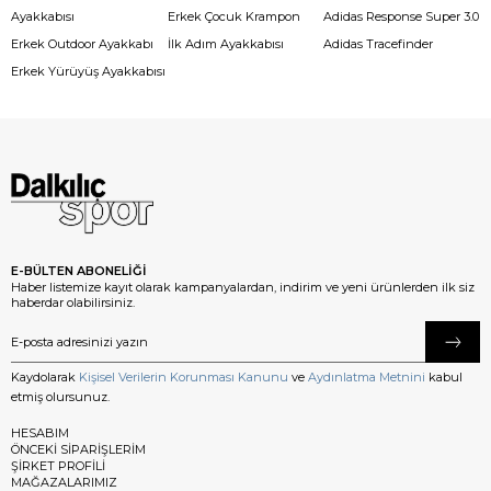
Ayakkabısı
Erkek Çocuk Krampon
Adidas Response Super 3.0
Erkek Outdoor Ayakkabı
İlk Adım Ayakkabısı
Adidas Tracefinder
Erkek Yürüyüş Ayakkabısı
E-BÜLTEN ABONELİĞİ
Haber listemize kayıt olarak kampanyalardan, indirim ve yeni ürünlerden ilk siz
haberdar olabilirsiniz.
Kaydolarak
Kişisel Verilerin Korunması Kanunu
ve
Aydınlatma Metnini
kabul
etmiş olursunuz.
HESABIM
ÖNCEKİ SİPARİŞLERİM
ŞİRKET PROFİLİ
MAĞAZALARIMIZ