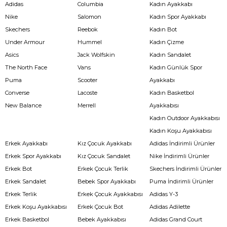
Adidas
Columbia
Kadın Ayakkabı
Nike
Salomon
Kadın Spor Ayakkabı
Skechers
Reebok
Kadın Bot
Under Armour
Hummel
Kadın Çizme
Asics
Jack Wolfskin
Kadın Sandalet
The North Face
Vans
Kadın Günlük Spor
Puma
Scooter
Ayakkabı
Converse
Lacoste
Kadın Basketbol
New Balance
Merrell
Ayakkabısı
Kadın Outdoor Ayakkabısı
Kadın Koşu Ayakkabısı
Erkek Ayakkabı
Kız Çocuk Ayakkabı
Adidas İndirimli Ürünler
Erkek Spor Ayakkabı
Kız Çocuk Sandalet
Nike İndirimli Ürünler
Erkek Bot
Erkek Çocuk Terlik
Skechers İndirimli Ürünler
Erkek Sandalet
Bebek Spor Ayakkabı
Puma İndirimli Ürünler
Erkek Terlik
Erkek Çocuk Ayakkabısı
Adidas Y-3
Erkek Koşu Ayakkabısı
Erkek Çocuk Bot
Adidas Adilette
Erkek Basketbol
Bebek Ayakkabısı
Adidas Grand Court