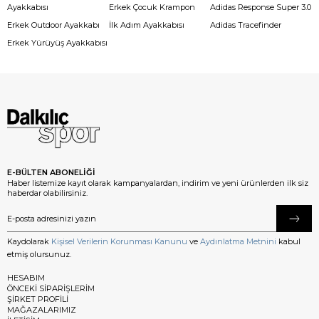
Ayakkabısı
Erkek Çocuk Krampon
Adidas Response Super 3.0
Erkek Outdoor Ayakkabı
İlk Adım Ayakkabısı
Adidas Tracefinder
Erkek Yürüyüş Ayakkabısı
E-BÜLTEN ABONELİĞİ
Haber listemize kayıt olarak kampanyalardan, indirim ve yeni ürünlerden ilk siz
haberdar olabilirsiniz.
Kaydolarak
Kişisel Verilerin Korunması Kanunu
ve
Aydınlatma Metnini
kabul
etmiş olursunuz.
HESABIM
ÖNCEKİ SİPARİŞLERİM
ŞİRKET PROFİLİ
MAĞAZALARIMIZ