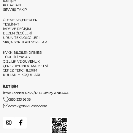
İLETİŞİM
KOLAY İADE
SİPARİŞ TAKİP
ÖDEME SEÇENEKLERİ
TESLİMAT
İADE VE DEĞİŞİM
BEDEN ÖLÇÜLERİ
ÜRÜN TEKNOLOJİLERİ
SIKÇA SORULAN SORULAR
KVKK BİLGİLENDİRMESİ
TÜKETİCİ YASASI
GİZLİLİK VE GÜVENLİK
ÇEREZ AYDINLATMA METNİ
ÇEREZ TERCİHLERİM
KULLANIM KOŞULLARI
İLETİŞİM
İzmir Caddesi No:22/12-13 Kızılay ANKARA
0850 333 36 06
destek@dalkilicspor.com