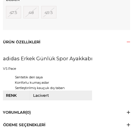
47.5
48
49.5
ÜRÜN ÖZELLIKLERI
adidas Erkek Günlük Spor Ayakkabı
VS Pace
Sentetik deri saya
Konforlu kumaş astar
Sertleştirilmiş kauçuk dış taban
RENK
Lacivert
YORUMLAR
(0)
ÖDEME SEÇENEKLERI