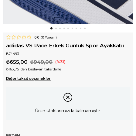
0.0
(
0
Yorum)
adidas VS Pace Erkek Günlük Spor Ayakkabı
B74493
₺655,00
₺949,00
31
₺163,75
'den başlayan taksitlerle
Diğer taksit seçenekleri
Ürün stoklarımızda kalmamıştır.
BEDEN